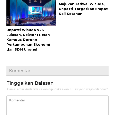
Majukan Jadwal Wisuda,
Unpatti Targetkan Empat
Kali Setahun
Unpatti Wisuda 923
Lulusan, Rektor : Peran
Kampus Dorong
Pertumbuhan Ekonomi
dan SDM Unggul
Komentar
Tinggalkan Balasan
Alamat email Anda tidak akan dipublikasikan.
Ruas yang wajib ditandai
*