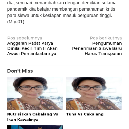
dia, sembari menambahkan dengan demikian selama
pandemik kita belajar membangun pemahaman kritis
para siswa untuk kesiapan masuk perguruan tinggi.
(Mry-01)
Navigasi
Pos sebelumnya
Pos berikutnya
Anggaran Padat Karya
Pengumuman
pos
Dinilai Kecil, Tim II Akan
Penerimaan Siswa Baru
Awasi Pemanfaatannya
Harus Transparan
Don't Miss
Nutrisi Ikan Cakalang Vs
Tuna Vs Cakalang
Ikan Kawalinya