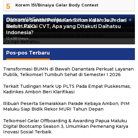
5
Korem 151/Binaiya Gelar Body Contest
Otomotif Terpopuler
+
Video Kelemahan dan Kelebihan All New Terios
Daihatsu Santai Penjualan Sirion Kalah Jauh dari
Mobil LCGC
Belum Pakai CVT, Apa yang Ditakuti Daihatsu
13.424 Views
Indonesia?
12.560 Views
12.498 Views
Pos-pos Terbaru
Transformasi BUMN di Bawah Danantara Perkuat Layanan
Publik, Telkomsel Tumbuh Sehat di Semester I 2026
Terkait Tudingan Mark Up PLTS Pada Empat Puskesmas,
Kadinkes Ambon Beri Klarifikasi
Ribuan Peserta Semarakkan Parade Kebaya Ambon, PIM
Maluku Siap Bidik Rekor MURI Tahun Depan
Telkomsel Gelar Offboarding & Awarding Papua Maluku
Digital Bootcamp Season 3, Umumkan Pemenang Karya
Inovasi Sosial Terbaik