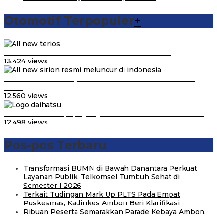
Otomotif Terpopuler
+
Video Kelemahan dan Kelebihan All New Terios
13.424 views
Daihatsu Santai Penjualan Sirion Kalah Jauh dari Mobil
LCGC
12.560 views
Belum Pakai CVT, Apa yang Ditakuti Daihatsu Indonesia?
12.498 views
Pos-pos Terbaru
Transformasi BUMN di Bawah Danantara Perkuat
Layanan Publik, Telkomsel Tumbuh Sehat di
Semester I 2026
Terkait Tudingan Mark Up PLTS Pada Empat
Puskesmas, Kadinkes Ambon Beri Klarifikasi
Ribuan Peserta Semarakkan Parade Kebaya Ambon,