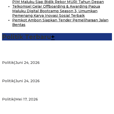
PIM Maluku Siap Bidik Rekor MURI Tahun Depan
Telkomsel Gelar Offboarding & Awarding Papua
Maluku Digital Bootcamp Season 3, Umumkan
Pemenang Karya Inovasi Sosial Terbaik
Pemkot Ambon Siapkan Tender Pemeliharaan Jalan
Bentas
Politik Terbaru
+
Michael Wattimena : Blok Masela Mulai Bergerak di Era
Bahlil
Politik
|
Juni 24, 2026
Putra Maluku Pimpin Penegakan Hukum ESDM, Michael
Wattimena Perkuat Sinergi deng…
Politik
|
Juni 24, 2026
Milad ke-24 PKS Maluku, Ratusan Warga Nikmati
Pelayanan Sosial dan Kebersamaan
Politik
|
Mei 17, 2026
PKS Targetkan Peningkatan Kursi Legislatif dan Kepala
Daerah di Maluku