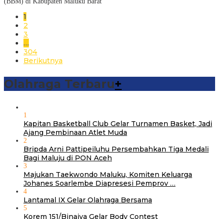
(BBM) di Kabupaten Maluku Barat
1
2
3
…
304
Berikutnya
Olahraga Terbaru
+
1
Kapitan Basketball Club Gelar Turnamen Basket, Jadi
Ajang Pembinaan Atlet Muda
2
Bripda Arni Pattipeiluhu Persembahkan Tiga Medali
Bagi Maluju di PON Aceh
3
Majukan Taekwondo Maluku, Komiten Keluarga
Johanes Soarlembe Diapresesi Pemprov …
4
Lantamal IX Gelar Olahraga Bersama
5
Korem 151/Binaiya Gelar Body Contest