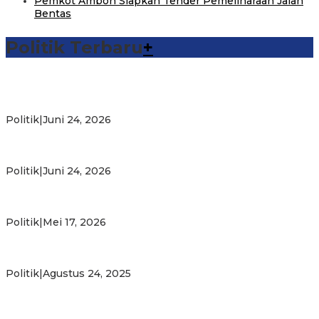
Pemkot Ambon Siapkan Tender Pemeliharaan Jalan
Bentas
Politik Terbaru
+
Michael Wattimena : Blok Masela Mulai Bergerak di Era
Bahlil
Politik
|
Juni 24, 2026
Putra Maluku Pimpin Penegakan Hukum ESDM, Michael
Wattimena Perkuat Sinergi deng…
Politik
|
Juni 24, 2026
Milad ke-24 PKS Maluku, Ratusan Warga Nikmati
Pelayanan Sosial dan Kebersamaan
Politik
|
Mei 17, 2026
PKS Targetkan Peningkatan Kursi Legislatif dan Kepala
Daerah di Maluku
Politik
|
Agustus 24, 2025
Gubernur Maluku Harap PKS Terus Bertransformasi dalam
Melayani Masyarakat