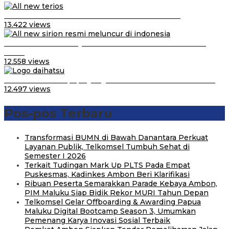
Video Kelemahan dan Kelebihan All New Terios
13.422 views
Daihatsu Santai Penjualan Sirion Kalah Jauh dari Mobil
LCGC
12.558 views
Belum Pakai CVT, Apa yang Ditakuti Daihatsu Indonesia?
12.497 views
Pos-pos Terbaru
Transformasi BUMN di Bawah Danantara Perkuat
Layanan Publik, Telkomsel Tumbuh Sehat di
Semester I 2026
Terkait Tudingan Mark Up PLTS Pada Empat
Puskesmas, Kadinkes Ambon Beri Klarifikasi
Ribuan Peserta Semarakkan Parade Kebaya Ambon,
PIM Maluku Siap Bidik Rekor MURI Tahun Depan
Telkomsel Gelar Offboarding & Awarding Papua
Maluku Digital Bootcamp Season 3, Umumkan
Pemenang Karya Inovasi Sosial Terbaik