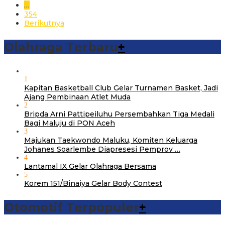
…
354
Berikutnya
Olahraga Terbaru
+
1
Kapitan Basketball Club Gelar Turnamen Basket, Jadi
Ajang Pembinaan Atlet Muda
2
Bripda Arni Pattipeiluhu Persembahkan Tiga Medali
Bagi Maluju di PON Aceh
3
Majukan Taekwondo Maluku, Komiten Keluarga
Johanes Soarlembe Diapresesi Pemprov …
4
Lantamal IX Gelar Olahraga Bersama
5
Korem 151/Binaiya Gelar Body Contest
Otomotif Terpopuler
+