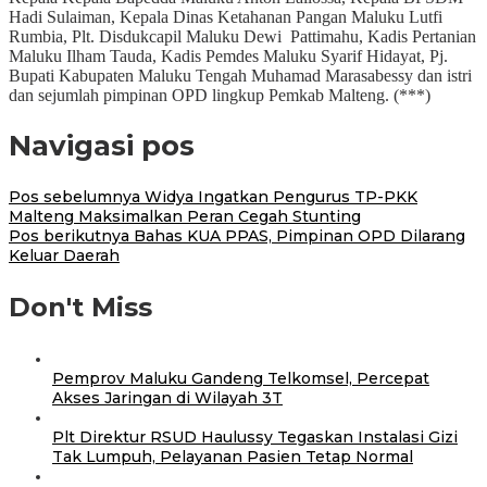
Hadi Sulaiman, Kepala Dinas Ketahanan Pangan Maluku Lutfi
Rumbia, Plt. Disdukcapil Maluku Dewi Pattimahu, Kadis Pertanian
Maluku Ilham Tauda, Kadis Pemdes Maluku Syarif Hidayat, Pj.
Bupati Kabupaten Maluku Tengah Muhamad Marasabessy dan istri
dan sejumlah pimpinan OPD lingkup Pemkab Malteng. (***)
Navigasi pos
Pos sebelumnya
Widya Ingatkan Pengurus TP-PKK
Malteng Maksimalkan Peran Cegah Stunting
Pos berikutnya
Bahas KUA PPAS, Pimpinan OPD Dilarang
Keluar Daerah
Don't Miss
Pemprov Maluku Gandeng Telkomsel, Percepat
Akses Jaringan di Wilayah 3T
Plt Direktur RSUD Haulussy Tegaskan Instalasi Gizi
Tak Lumpuh, Pelayanan Pasien Tetap Normal