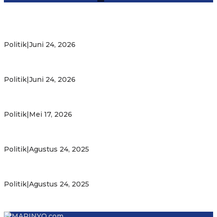
Michael Wattimena : Blok Masela Mulai Bergerak di Era
Bahlil
Politik
|
Juni 24, 2026
Putra Maluku Pimpin Penegakan Hukum ESDM, Michael
Wattimena Perkuat Sinergi deng…
Politik
|
Juni 24, 2026
Milad ke-24 PKS Maluku, Ratusan Warga Nikmati
Pelayanan Sosial dan Kebersamaan
Politik
|
Mei 17, 2026
PKS Targetkan Peningkatan Kursi Legislatif dan Kepala
Daerah di Maluku
Politik
|
Agustus 24, 2025
Gubernur Maluku Harap PKS Terus Bertransformasi dalam
Melayani Masyarakat
Politik
|
Agustus 24, 2025