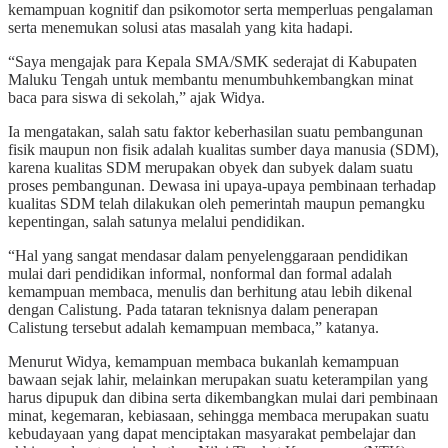
kemampuan kognitif dan psikomotor serta memperluas pengalaman
serta menemukan solusi atas masalah yang kita hadapi.
“Saya mengajak para Kepala SMA/SMK sederajat di Kabupaten
Maluku Tengah untuk membantu menumbuhkembangkan minat
baca para siswa di sekolah,” ajak Widya.
Ia mengatakan, salah satu faktor keberhasilan suatu pembangunan
fisik maupun non fisik adalah kualitas sumber daya manusia (SDM),
karena kualitas SDM merupakan obyek dan subyek dalam suatu
proses pembangunan. Dewasa ini upaya-upaya pembinaan terhadap
kualitas SDM telah dilakukan oleh pemerintah maupun pemangku
kepentingan, salah satunya melalui pendidikan.
“Hal yang sangat mendasar dalam penyelenggaraan pendidikan
mulai dari pendidikan informal, nonformal dan formal adalah
kemampuan membaca, menulis dan berhitung atau lebih dikenal
dengan Calistung. Pada tataran teknisnya dalam penerapan
Calistung tersebut adalah kemampuan membaca,” katanya.
Menurut Widya, kemampuan membaca bukanlah kemampuan
bawaan sejak lahir, melainkan merupakan suatu keterampilan yang
harus dipupuk dan dibina serta dikembangkan mulai dari pembinaan
minat, kegemaran, kebiasaan, sehingga membaca merupakan suatu
kebudayaan yang dapat menciptakan masyarakat pembelajar dan