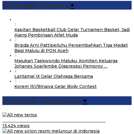
Olahraga Terbaru
+
1
Kapitan Basketball Club Gelar Turnamen Basket, Jadi
Ajang Pembinaan Atlet Muda
2
Bripda Arni Pattipeiluhu Persembahkan Tiga Medali
Bagi Maluju di PON Aceh
3
Majukan Taekwondo Maluku, Komiten Keluarga
Johanes Soarlembe Diapresesi Pemprov …
4
Lantamal IX Gelar Olahraga Bersama
5
Korem 151/Binaiya Gelar Body Contest
Otomotif Terpopuler
+
Video Kelemahan dan Kelebihan All New Terios
13.424 views