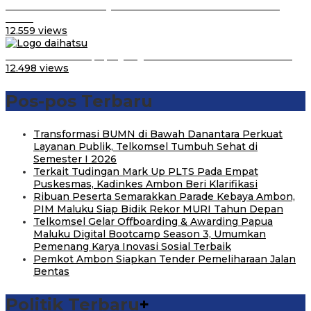
Daihatsu Santai Penjualan Sirion Kalah Jauh dari Mobil
LCGC
12.559 views
Belum Pakai CVT, Apa yang Ditakuti Daihatsu Indonesia?
12.498 views
Pos-pos Terbaru
Transformasi BUMN di Bawah Danantara Perkuat
Layanan Publik, Telkomsel Tumbuh Sehat di
Semester I 2026
Terkait Tudingan Mark Up PLTS Pada Empat
Puskesmas, Kadinkes Ambon Beri Klarifikasi
Ribuan Peserta Semarakkan Parade Kebaya Ambon,
PIM Maluku Siap Bidik Rekor MURI Tahun Depan
Telkomsel Gelar Offboarding & Awarding Papua
Maluku Digital Bootcamp Season 3, Umumkan
Pemenang Karya Inovasi Sosial Terbaik
Pemkot Ambon Siapkan Tender Pemeliharaan Jalan
Bentas
Politik Terbaru
+