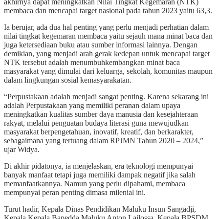
akhirnya dapat meningkatkan Nilai Tingkat Kegemaran (NTK)
membaca dan mencapai target nasional pada tahun 2023 yaitu 63,3.
Ia berujar, ada dua hal penting yang perlu menjadi perhatian dalam
nilai tingkat kegemaran membaca yaitu sejauh mana minat baca dan
juga ketersediaan buku atau sumber informasi lainnya. Dengan
demikian, yang menjadi arah gerak kedepan untuk mencapai target
NTK tersebut adalah menumbuhkembangkan minat baca
masyarakat yang dimulai dari keluarga, sekolah, komunitas maupun
dalam lingkungan sosial kemasyarakatan.
“Perpustakaan adalah menjadi sangat penting. Karena sekarang ini
adalah Perpustakaan yang memiliki peranan dalam upaya
meningkatkan kualitas sumber daya manusia dan kesejahteraan
rakyat, melalui penguatan budaya literasi guna mewujudkan
masyarakat berpengetahuan, inovatif, kreatif, dan berkarakter,
sebagaimana yang tertuang dalam RPJMN Tahun 2020 – 2024,”
ujar Widya.
Di akhir pidatonya, ia menjelaskan, era teknologi mempunyai
banyak manfaat tetapi juga memiliki dampak negatif jika salah
memanfaatkannya. Namun yang perlu dipahami, membaca
mempunyai peran penting dimasa milenial ini.
Turut hadir, Kepala Dinas Pendidikan Maluku Insun Sangadji,
Kepala Kepala Bapedda Maluku Anton Lailossa, Kepala BPSDM