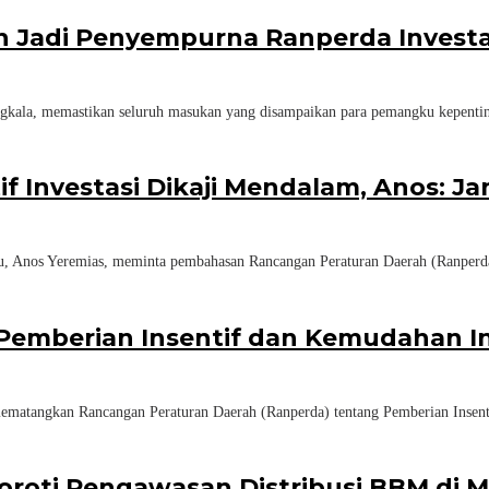
n Jadi Penyempurna Ranperda Investa
, memastikan seluruh masukan yang disampaikan para pemangku kepentin
f Investasi Dikaji Mendalam, Anos: 
s Yeremias, meminta pembahasan Rancangan Peraturan Daerah (Ranperda) t
emberian Insentif dan Kemudahan In
gkan Rancangan Peraturan Daerah (Ranperda) tentang Pemberian Insentif 
Soroti Pengawasan Distribusi BBM di