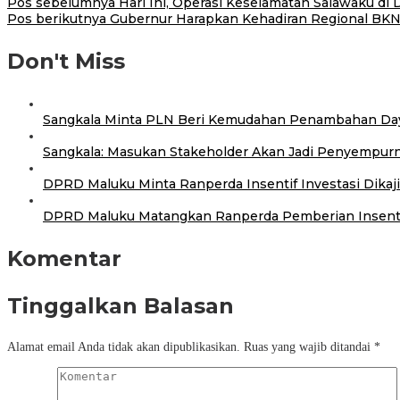
Pos sebelumnya
Hari Ini, Operasi Keselamatan Salawaku di D
Pos berikutnya
Gubernur Harapkan Kehadiran Regional BK
Don't Miss
Sangkala Minta PLN Beri Kemudahan Penambahan Daya
Sangkala: Masukan Stakeholder Akan Jadi Penyempurn
DPRD Maluku Minta Ranperda Insentif Investasi Dika
DPRD Maluku Matangkan Ranperda Pemberian Insenti
Komentar
Tinggalkan Balasan
Alamat email Anda tidak akan dipublikasikan.
Ruas yang wajib ditandai
*