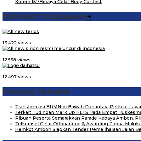
Korem 151/Binaiya Gelar Body Contest
Otomotif Terpopuler
+
Video Kelemahan dan Kelebihan All New Terios
13.422 views
Daihatsu Santai Penjualan Sirion Kalah Jauh dari Mobil LCGC
12.558 views
Belum Pakai CVT, Apa yang Ditakuti Daihatsu Indonesia?
12.497 views
Pos-pos Terbaru
Transformasi BUMN di Bawah Danantara Perkuat Layan
Terkait Tudingan Mark Up PLTS Pada Empat Puskesmas
Ribuan Peserta Semarakkan Parade Kebaya Ambon, PI
Telkomsel Gelar Offboarding & Awarding Papua Maluk
Pemkot Ambon Siapkan Tender Pemeliharaan Jalan B