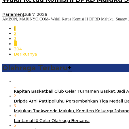
Parlemen
|
Juli 7, 2026
AMBON, MARINYO.COM- Wakil Ketua Komisi II DPRD Maluku, Suanty Jhon 
1
2
3
…
304
Berikutnya
Olahraga Terbaru
+
1
Kapitan Basketball Club Gelar Turnamen Basket, Jadi
2
Bripda Arni Pattipeiluhu Persembahkan Tiga Medali B
3
Majukan Taekwondo Maluku, Komiten Keluarga Johane
4
Lantamal IX Gelar Olahraga Bersama
5