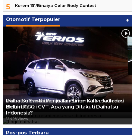
5
Korem 151/Binaiya Gelar Body Contest
Otomotif Terpopuler
+
Video Kelemahan dan Kelebihan All New Terios
Daihatsu Santai Penjualan Sirion Kalah Jauh dari
Mobil LCGC
Belum Pakai CVT, Apa yang Ditakuti Daihatsu
13.424 Views
Indonesia?
12.559 Views
12.498 Views
Pos-pos Terbaru