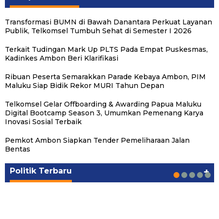
Transformasi BUMN di Bawah Danantara Perkuat Layanan
Publik, Telkomsel Tumbuh Sehat di Semester I 2026
Terkait Tudingan Mark Up PLTS Pada Empat Puskesmas,
Kadinkes Ambon Beri Klarifikasi
Ribuan Peserta Semarakkan Parade Kebaya Ambon, PIM
Maluku Siap Bidik Rekor MURI Tahun Depan
Telkomsel Gelar Offboarding & Awarding Papua Maluku
Digital Bootcamp Season 3, Umumkan Pemenang Karya
Inovasi Sosial Terbaik
Pemkot Ambon Siapkan Tender Pemeliharaan Jalan
Michael Wattimena : Blok Masela Mulai
Putra Maluku Pimpin Penegakan Hukum ESDM,
Milad ke-24 PKS Maluku, Ratusan Warga
PKS Targetkan Peningkatan Kursi Legislatif
Gubernur Maluku Harap PKS Terus
Bentas
Bergerak di Era Bahlil
Michael Wattimena Perkuat Sinergi deng…
Nikmati Pelayanan Sosial dan Kebersamaan
dan Kepala Daerah di Maluku
Bertransformasi dalam Melayani Masyarakat
Politik
Politik
Politik
Politik
Politik
|
|
|
|
|
Juni 24, 2026
Juni 24, 2026
Mei 17, 2026
Agustus 24, 2025
Agustus 24, 2025
Politik Terbaru
+