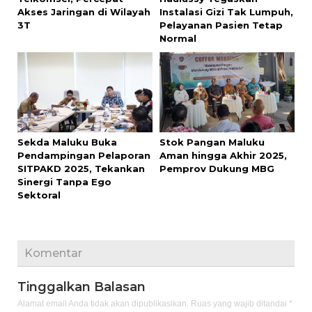
Akses Jaringan di Wilayah
Instalasi Gizi Tak Lumpuh,
3T
Pelayanan Pasien Tetap
Normal
Sekda Maluku Buka
Stok Pangan Maluku
Pendampingan Pelaporan
Aman hingga Akhir 2025,
SITPAKD 2025, Tekankan
Pemprov Dukung MBG
Sinergi Tanpa Ego
Sektoral
Komentar
Tinggalkan Balasan
Alamat email Anda tidak akan dipublikasikan.
Ruas yang wajib ditandai
*