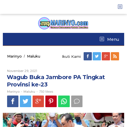
Skip
to
content
Menu
Marinyo
Maluku
Wagub
/
Ikuti Kami
Buka
Jambore
November 29, 2021
Oleh
PA
Marinyo
Wagub Buka Jambore PA Tingkat
Tingkat
Provinsi
Provinsi ke-23
ke-
Marinyo
Maluku
23
-
-
750 Views