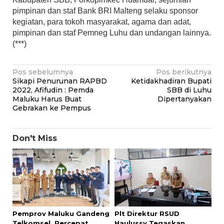
pimpinan dan staf Bank BRI Malteng selaku sponsor
kegiatan, para tokoh masyarakat, agama dan adat,
pimpinan dan staf Pemneg Luhu dan undangan lainnya.
(***)
Navigasi
Pos sebelumnya
Pos berikutnya
Sikapi Penurunan RAPBD
Ketidakhadiran Bupati
pos
2022, Afifudin : Pemda
SBB di Luhu
Maluku Harus Buat
Dipertanyakan
Gebrakan ke Pempus
Don't Miss
Pemprov Maluku Gandeng
Plt Direktur RSUD
Telkomsel, Percepat
Haulussy Tegaskan