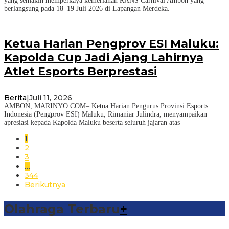
yang semakin memperkaya kemeriahan RANS Carnival Ambon yang
berlangsung pada 18–19 Juli 2026 di Lapangan Merdeka.
Ketua Harian Pengprov ESI Maluku:
Kapolda Cup Jadi Ajang Lahirnya
Atlet Esports Berprestasi
Berita
|
Juli 11, 2026
AMBON, MARINYO.COM– Ketua Harian Pengurus Provinsi Esports
Indonesia (Pengprov ESI) Maluku, Rimaniar Julindra, menyampaikan
apresiasi kepada Kapolda Maluku beserta seluruh jajaran atas
1
2
3
…
344
Berikutnya
Olahraga Terbaru
+