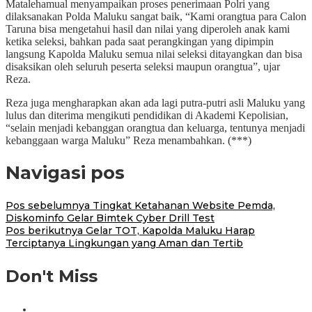
Matalehamual menyampaikan proses penerimaan Polri yang
dilaksanakan Polda Maluku sangat baik, “Kami orangtua para Calon
Taruna bisa mengetahui hasil dan nilai yang diperoleh anak kami
ketika seleksi, bahkan pada saat perangkingan yang dipimpin
langsung Kapolda Maluku semua nilai seleksi ditayangkan dan bisa
disaksikan oleh seluruh peserta seleksi maupun orangtua”, ujar
Reza.
Reza juga mengharapkan akan ada lagi putra-putri asli Maluku yang
lulus dan diterima mengikuti pendidikan di Akademi Kepolisian,
“selain menjadi kebanggan orangtua dan keluarga, tentunya menjadi
kebanggaan warga Maluku” Reza menambahkan. (***)
Navigasi pos
Pos sebelumnya
Tingkat Ketahanan Website Pemda,
Diskominfo Gelar Bimtek Cyber Drill Test
Pos berikutnya
Gelar TOT, Kapolda Maluku Harap
Terciptanya Lingkungan yang Aman dan Tertib
Don't Miss