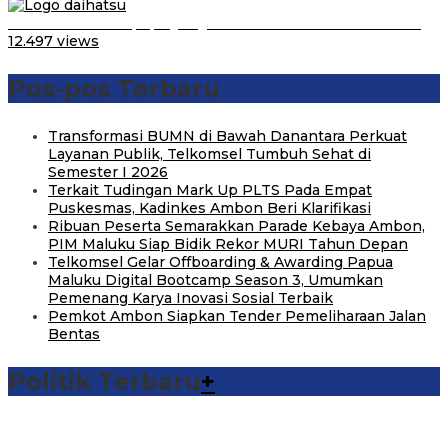
Belum Pakai CVT, Apa yang Ditakuti Daihatsu Indonesia?
12.497 views
Pos-pos Terbaru
Transformasi BUMN di Bawah Danantara Perkuat
Layanan Publik, Telkomsel Tumbuh Sehat di
Semester I 2026
Terkait Tudingan Mark Up PLTS Pada Empat
Puskesmas, Kadinkes Ambon Beri Klarifikasi
Ribuan Peserta Semarakkan Parade Kebaya Ambon,
PIM Maluku Siap Bidik Rekor MURI Tahun Depan
Telkomsel Gelar Offboarding & Awarding Papua
Maluku Digital Bootcamp Season 3, Umumkan
Pemenang Karya Inovasi Sosial Terbaik
Pemkot Ambon Siapkan Tender Pemeliharaan Jalan
Bentas
Politik Terbaru
+
Michael Wattimena : Blok Masela Mulai Bergerak di Era