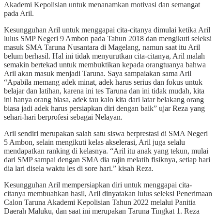
Akademi Kepolisian untuk menanamkan motivasi dan semangat
pada Aril.
Kesungguhan Aril untuk menggapai cita-citanya dimulai ketika Aril
lulus SMP Negeri 9 Ambon pada Tahun 2018 dan mengikuti seleksi
masuk SMA Taruna Nusantara di Magelang, namun saat itu Aril
belum berhasil. Hal ini tidak menyurutkan cita-citanya, Aril malah
semakin bertekad untuk membuktikan kepada orangtuanya bahwa
Aril akan masuk menjadi Taruna. Saya sampaiakan sama Aril
“Apabila memang adek minat, adek harus serius dan fokus untuk
belajar dan latihan, karena ini tes Taruna dan ini tidak mudah, kita
ini hanya orang biasa, adek tau kalo kita dari latar belakang orang
biasa jadi adek harus persiapkan diri dengan baik” ujar Reza yang
sehari-hari berprofesi sebagai Nelayan.
Aril sendiri merupakan salah satu siswa berprestasi di SMA Negeri
5 Ambon, selain mengikuti kelas akselerasi, Aril juga selalu
mendapatkan ranking di kelasnya. “Aril itu anak yang tekun, mulai
dari SMP sampai dengan SMA dia rajin melatih fisiknya, setiap hari
dia lari disela waktu les di sore hari.” kisah Reza.
Kesungguhan Aril mempersiapkan diri untuk menggapai cita-
citanya membuahkan hasil, Aril dinyatakan lulus seleksi Penerimaan
Calon Taruna Akademi Kepolisian Tahun 2022 melalui Panitia
Daerah Maluku, dan saat ini merupakan Taruna Tingkat 1. Reza