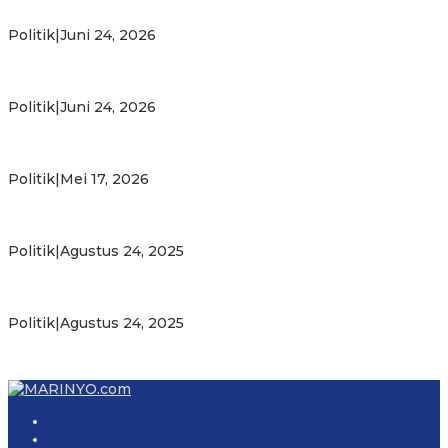
Bahlil
Politik
|
Juni 24, 2026
Putra Maluku Pimpin Penegakan Hukum ESDM, Michael
Wattimena Perkuat Sinergi deng…
Politik
|
Juni 24, 2026
Milad ke-24 PKS Maluku, Ratusan Warga Nikmati
Pelayanan Sosial dan Kebersamaan
Politik
|
Mei 17, 2026
PKS Targetkan Peningkatan Kursi Legislatif dan Kepala
Daerah di Maluku
Politik
|
Agustus 24, 2025
Gubernur Maluku Harap PKS Terus Bertransformasi dalam
Melayani Masyarakat
Politik
|
Agustus 24, 2025