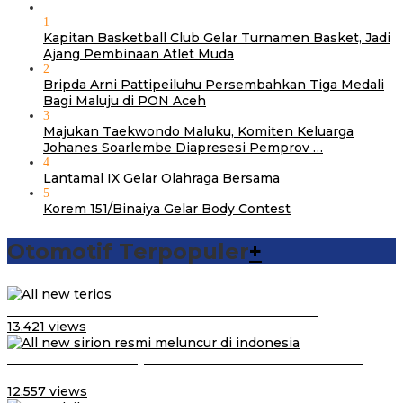
1
Kapitan Basketball Club Gelar Turnamen Basket, Jadi
Ajang Pembinaan Atlet Muda
2
Bripda Arni Pattipeiluhu Persembahkan Tiga Medali
Bagi Maluju di PON Aceh
3
Majukan Taekwondo Maluku, Komiten Keluarga
Johanes Soarlembe Diapresesi Pemprov …
4
Lantamal IX Gelar Olahraga Bersama
5
Korem 151/Binaiya Gelar Body Contest
Otomotif Terpopuler
+
Video Kelemahan dan Kelebihan All New Terios
13.421 views
Daihatsu Santai Penjualan Sirion Kalah Jauh dari Mobil
LCGC
12.557 views