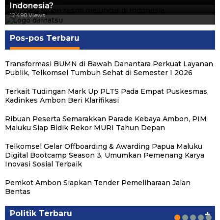
Indonesia?
12.559 Views
12.498 Views
Pos-pos Terbaru
Transformasi BUMN di Bawah Danantara Perkuat Layanan
Publik, Telkomsel Tumbuh Sehat di Semester I 2026
Terkait Tudingan Mark Up PLTS Pada Empat Puskesmas,
Kadinkes Ambon Beri Klarifikasi
Ribuan Peserta Semarakkan Parade Kebaya Ambon, PIM
Maluku Siap Bidik Rekor MURI Tahun Depan
Telkomsel Gelar Offboarding & Awarding Papua Maluku
Digital Bootcamp Season 3, Umumkan Pemenang Karya
Inovasi Sosial Terbaik
Pemkot Ambon Siapkan Tender Pemeliharaan Jalan
Michael Wattimena : Blok Masela Mulai
Putra Maluku Pimpin Penegakan Hukum ESDM,
Milad ke-24 PKS Maluku, Ratusan Warga
PKS Targetkan Peningkatan Kursi Legislatif
Gubernur Maluku Harap PKS Terus
Bentas
Bergerak di Era Bahlil
Michael Wattimena Perkuat Sinergi deng…
Nikmati Pelayanan Sosial dan Kebersamaan
dan Kepala Daerah di Maluku
Bertransformasi dalam Melayani Masyarakat
Politik
Politik
Politik
Politik
Politik
|
|
|
|
|
Juni 24, 2026
Juni 24, 2026
Mei 17, 2026
Agustus 24, 2025
Agustus 24, 2025
Politik Terbaru
+