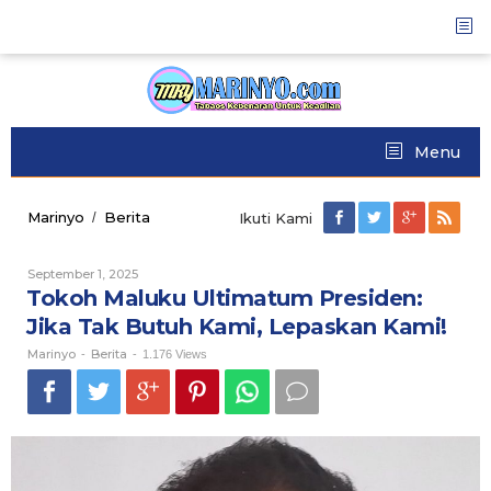
Skip
to
content
Menu
Marinyo
Berita
Tokoh
/
Ikuti Kami
Maluku
Ultimatum
September 1, 2025
Oleh
Presiden:
Marinyo
Tokoh Maluku Ultimatum Presiden:
Jika
Tak
Jika Tak Butuh Kami, Lepaskan Kami!
Butuh
Marinyo
Berita
Kami,
-
-
1.176 Views
Lepaskan
Kami!