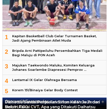
1
Kapitan Basketball Club Gelar Turnamen Basket,
Jadi Ajang Pembinaan Atlet Muda
2
Bripda Arni Pattipeiluhu Persembahkan Tiga Medali
Bagi Maluju di PON Aceh
3
Majukan Taekwondo Maluku, Komiten Keluarga
Johanes Soarlembe Diapresesi Pemprov …
4
Lantamal IX Gelar Olahraga Bersama
5
Korem 151/Binaiya Gelar Body Contest
Otomotif Terpopuler
+
Video Kelemahan dan Kelebihan All New Terios
Daihatsu Santai Penjualan Sirion Kalah Jauh dari
Mobil LCGC
Belum Pakai CVT, Apa yang Ditakuti Daihatsu
13.424 Views