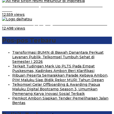
Daihatsu Santai Penjualan Sirion Kalah Jauh dari Mobil
LCGC
12.559 views
Belum Pakai CVT, Apa yang Ditakuti Daihatsu Indonesia?
12.498 views
Pos-pos Terbaru
Transformasi BUMN di Bawah Danantara Perkuat
Layanan Publik, Telkomsel Tumbuh Sehat di
Semester I 2026
Terkait Tudingan Mark Up PLTS Pada Empat
Puskesmas, Kadinkes Ambon Beri Klarifikasi
Ribuan Peserta Semarakkan Parade Kebaya Ambon,
PIM Maluku Siap Bidik Rekor MURI Tahun Depan
Telkomsel Gelar Offboarding & Awarding Papua
Maluku Digital Bootcamp Season 3, Umumkan
Pemenang Karya Inovasi Sosial Terbaik
Pemkot Ambon Siapkan Tender Pemeliharaan Jalan
Bentas