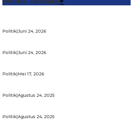
Politik Terbaru
+
Michael Wattimena : Blok Masela Mulai Bergerak di Era
Bahlil
Politik
|
Juni 24, 2026
Putra Maluku Pimpin Penegakan Hukum ESDM, Michael
Wattimena Perkuat Sinergi deng…
Politik
|
Juni 24, 2026
Milad ke-24 PKS Maluku, Ratusan Warga Nikmati
Pelayanan Sosial dan Kebersamaan
Politik
|
Mei 17, 2026
PKS Targetkan Peningkatan Kursi Legislatif dan Kepala
Daerah di Maluku
Politik
|
Agustus 24, 2025
Gubernur Maluku Harap PKS Terus Bertransformasi dalam
Melayani Masyarakat
Politik
|
Agustus 24, 2025