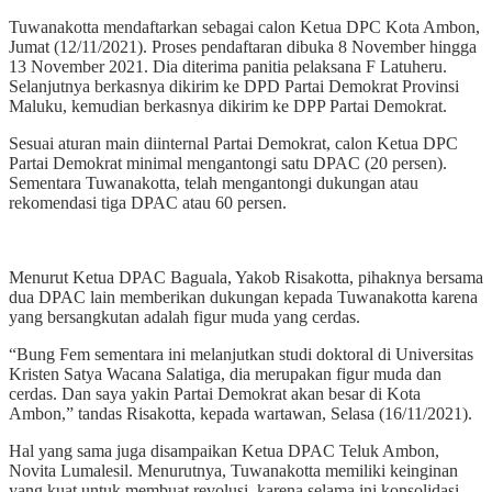
Tuwanakotta mendaftarkan sebagai calon Ketua DPC Kota Ambon,
Jumat (12/11/2021). Proses pendaftaran dibuka 8 November hingga
13 November 2021. Dia diterima panitia pelaksana F Latuheru.
Selanjutnya berkasnya dikirim ke DPD Partai Demokrat Provinsi
Maluku, kemudian berkasnya dikirim ke DPP Partai Demokrat.
Sesuai aturan main diinternal Partai Demokrat, calon Ketua DPC
Partai Demokrat minimal mengantongi satu DPAC (20 persen).
Sementara Tuwanakotta, telah mengantongi dukungan atau
rekomendasi tiga DPAC atau 60 persen.
Menurut Ketua DPAC Baguala, Yakob Risakotta, pihaknya bersama
dua DPAC lain memberikan dukungan kepada Tuwanakotta karena
yang bersangkutan adalah figur muda yang cerdas.
“Bung Fem sementara ini melanjutkan studi doktoral di Universitas
Kristen Satya Wacana Salatiga, dia merupakan figur muda dan
cerdas. Dan saya yakin Partai Demokrat akan besar di Kota
Ambon,” tandas Risakotta, kepada wartawan, Selasa (16/11/2021).
Hal yang sama juga disampaikan Ketua DPAC Teluk Ambon,
Novita Lumalesil. Menurutnya, Tuwanakotta memiliki keinginan
yang kuat untuk membuat revolusi, karena selama ini konsolidasi