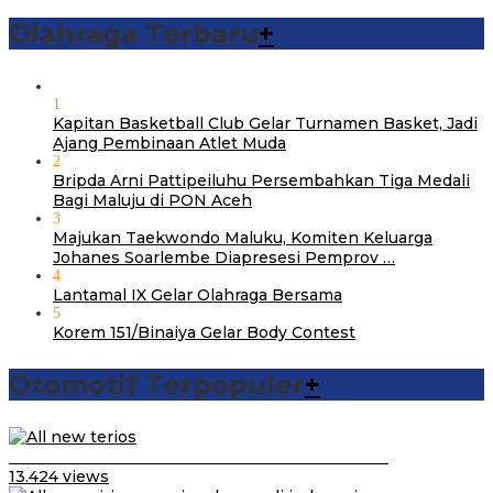
Olahraga Terbaru
+
1
Kapitan Basketball Club Gelar Turnamen Basket, Jadi
Ajang Pembinaan Atlet Muda
2
Bripda Arni Pattipeiluhu Persembahkan Tiga Medali
Bagi Maluju di PON Aceh
3
Majukan Taekwondo Maluku, Komiten Keluarga
Johanes Soarlembe Diapresesi Pemprov …
4
Lantamal IX Gelar Olahraga Bersama
5
Korem 151/Binaiya Gelar Body Contest
Otomotif Terpopuler
+
Video Kelemahan dan Kelebihan All New Terios
13.424 views