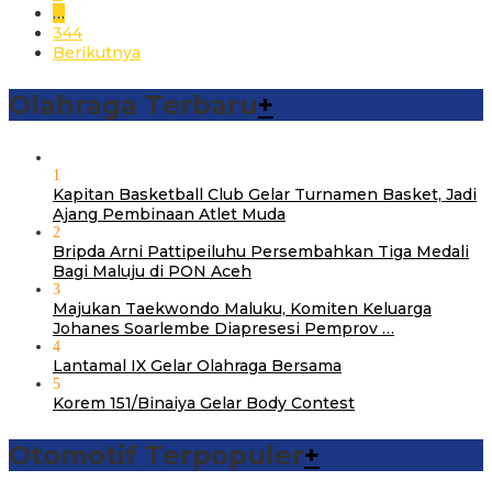
…
344
Berikutnya
Olahraga Terbaru
+
1
Kapitan Basketball Club Gelar Turnamen Basket, Jadi
Ajang Pembinaan Atlet Muda
2
Bripda Arni Pattipeiluhu Persembahkan Tiga Medali
Bagi Maluju di PON Aceh
3
Majukan Taekwondo Maluku, Komiten Keluarga
Johanes Soarlembe Diapresesi Pemprov …
4
Lantamal IX Gelar Olahraga Bersama
5
Korem 151/Binaiya Gelar Body Contest
Otomotif Terpopuler
+