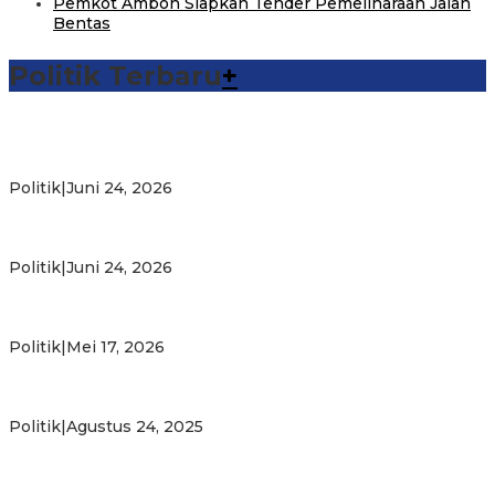
Pemkot Ambon Siapkan Tender Pemeliharaan Jalan
Bentas
Politik Terbaru
+
Michael Wattimena : Blok Masela Mulai Bergerak di Era
Bahlil
Politik
|
Juni 24, 2026
Putra Maluku Pimpin Penegakan Hukum ESDM, Michael
Wattimena Perkuat Sinergi deng…
Politik
|
Juni 24, 2026
Milad ke-24 PKS Maluku, Ratusan Warga Nikmati
Pelayanan Sosial dan Kebersamaan
Politik
|
Mei 17, 2026
PKS Targetkan Peningkatan Kursi Legislatif dan Kepala
Daerah di Maluku
Politik
|
Agustus 24, 2025
Gubernur Maluku Harap PKS Terus Bertransformasi dalam
Melayani Masyarakat