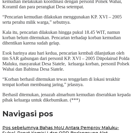
kemudian melakukan koordinasi dengan personil Polsek Wahai,
Koramil dan para perangkat Desa setempat.
“Pencarian kemudian dilakukan menggunakan KP. XVI – 2005
serta perahu milik warga,” sebutnya.
Kala itu, pencarian dilakukan hingga pukul 18.45 WIT, namun
korban belum ditemukan. Pencarian terhadap korban kemudian
dihentikan karena sudah gelap.
Esok harinya atau hari kedua, pencarian kembali dilanjutkan oleh
tim SAR gabungan dari personil KP. XVI – 2005 Ditpolairud Polda
Maluku, masyarakat Desa Siatele, keluarga korban, personil Polsek
Wahai dan Babinsa Desa Siatele.
“Korban berhasil ditemukan tewas tenggelam di lokasi terakhir
tempat korban membuang jaring,” jelasnya.
Berhasil ditemukan, jenazah almarhum kemudian diserahkan kepada
pihak keluarga untuk dikebumikan. (***)
Navigasi pos
Pos sebelumnya
Bahas MoU Antara Pemprov Maluku-
Sulsel, Rapat Komisi I dan OPD Berlangsung Alot