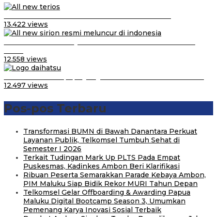
Video Kelemahan dan Kelebihan All New Terios
13.422 views
Daihatsu Santai Penjualan Sirion Kalah Jauh dari Mobil
LCGC
12.558 views
Belum Pakai CVT, Apa yang Ditakuti Daihatsu Indonesia?
12.497 views
Pos-pos Terbaru
Transformasi BUMN di Bawah Danantara Perkuat
Layanan Publik, Telkomsel Tumbuh Sehat di
Semester I 2026
Terkait Tudingan Mark Up PLTS Pada Empat
Puskesmas, Kadinkes Ambon Beri Klarifikasi
Ribuan Peserta Semarakkan Parade Kebaya Ambon,
PIM Maluku Siap Bidik Rekor MURI Tahun Depan
Telkomsel Gelar Offboarding & Awarding Papua
Maluku Digital Bootcamp Season 3, Umumkan
Pemenang Karya Inovasi Sosial Terbaik