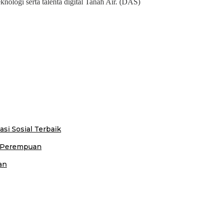
ologi serta talenta digital Tanah Air. (DAS)
i Sosial Terbaik
n Perempuan
an