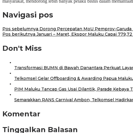
masyarakat, mendorong lebih banyak pelaku bisnis dalam memanfaatka
Navigasi pos
Pos sebelumnya
Dorong Percepatan MoU Pemprov-Garuda In
Pos berikutnya
Januari – Maret, Ekspor Maluku Capai 779,72
Don't Miss
Transformasi BUMN di Bawah Danantara Perkuat Layan
Telkomsel Gelar Offboarding & Awarding Papua Maluk
PIM Maluku Tancap Gas Usai Dilantik, Parade Kebaya
Semarakkan RANS Carnival Ambon, Telkomsel Hadirkan 
Komentar
Tinggalkan Balasan