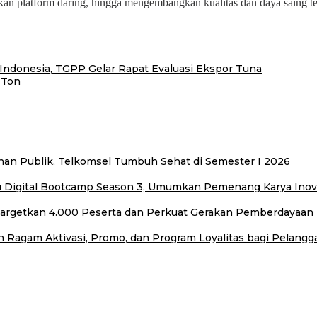
n platform daring, hingga mengembangkan kualitas dan daya saing tekn
donesia, TGPP Gelar Rapat Evaluasi Ekspor Tuna
 Ton
an Publik, Telkomsel Tumbuh Sehat di Semester I 2026
u Digital Bootcamp Season 3, Umumkan Pemenang Karya Inovas
 Targetkan 4.000 Peserta dan Perkuat Gerakan Pemberdayaa
Ragam Aktivasi, Promo, dan Program Loyalitas bagi Pelangg