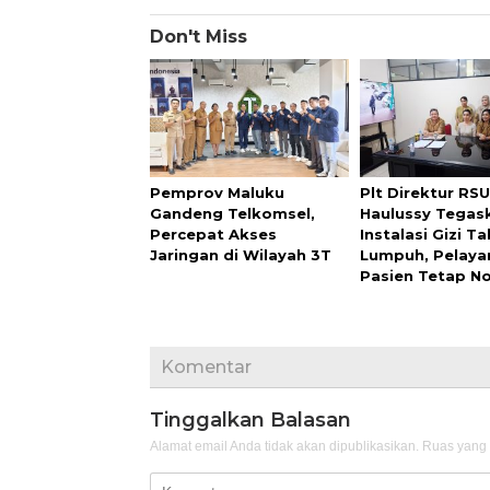
Don't Miss
Pemprov Maluku
Plt Direktur RS
Gandeng Telkomsel,
Haulussy Tegas
Percepat Akses
Instalasi Gizi Ta
Jaringan di Wilayah 3T
Lumpuh, Pelaya
Pasien Tetap N
Komentar
Tinggalkan Balasan
Alamat email Anda tidak akan dipublikasikan.
Ruas yang 