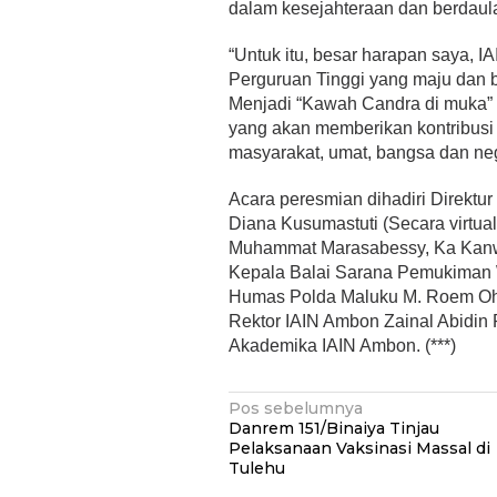
dalam kesejahteraan dan berdaul
“Untuk itu, besar harapan saya, 
Perguruan Tinggi yang maju dan b
Menjadi “Kawah Candra di muka”
yang akan memberikan kontribus
masyarakat, umat, bangsa dan neg
Acara peresmian dihadiri Direktur
Diana Kusumastuti (Secara virtua
Muhammat Marasabessy, Ka Kanw
Kepala Balai Sarana Pemukiman W
Humas Polda Maluku M. Roem Oho
Rektor IAIN Ambon Zainal Abidin 
Akademika IAIN Ambon. (***)
Navigasi
Pos sebelumnya
Danrem 151/Binaiya Tinjau
pos
Pelaksanaan Vaksinasi Massal di
Tulehu