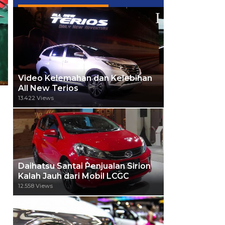
Video Kelemahan dan Kelebihan
All New Terios
13.422 Views
Daihatsu Santai Penjualan Sirion
Kalah Jauh dari Mobil LCGC
12.558 Views