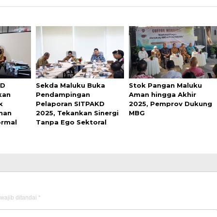
UD
Sekda Maluku Buka
Stok Pangan Maluku
kan
Pendampingan
Aman hingga Akhir
k
Pelaporan SITPAKD
2025, Pemprov Dukung
nan
2025, Tekankan Sinergi
MBG
ormal
Tanpa Ego Sektoral
wajib ditandai
*