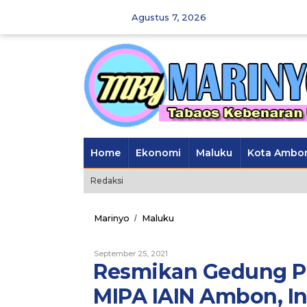
Skip
Agustus 7, 2026
to
content
Home
Ekonomi
Maluku
Kota Ambo
Redaksi
Marinyo
Maluku
Resmikan
/
Gedung
Perpustakaan
September 25, 2021
Oleh
&
Marinyo
Resmikan Gedung P
Laboratorium
MIPA
MIPA IAIN Ambon, I
IAIN
Ambon,