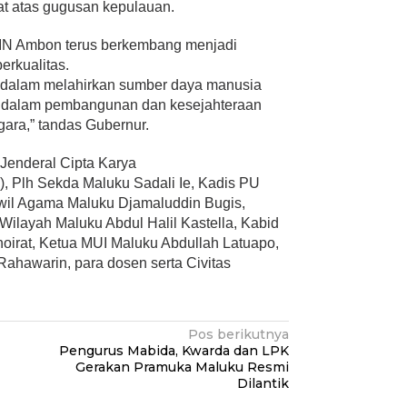
at atas gugusan kepulauan.
IAIN Ambon terus berkembang menjadi
erkualitas.
 dalam melahirkan sumber daya manusia
i dalam pembangunan dan kesejahteraan
ara,” tandas Gubernur.
 Jenderal Cipta Karya
l), Plh Sekda Maluku Sadali Ie, Kadis PU
il Agama Maluku Djamaluddin Bugis,
ilayah Maluku Abdul Halil Kastella, Kabid
irat, Ketua MUI Maluku Abdullah Latuapo,
Rahawarin, para dosen serta Civitas
Pos berikutnya
Pengurus Mabida, Kwarda dan LPK
Gerakan Pramuka Maluku Resmi
Dilantik