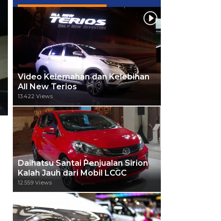
Video Kelemahan dan Kelebihan
All New Terios
13.422 Views
Daihatsu Santai Penjualan Sirion
Kalah Jauh dari Mobil LCGC
12.559 Views