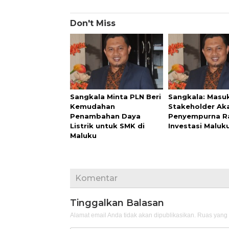
Don't Miss
Sangkala Minta PLN Beri
Sangkala: Masu
Kemudahan
Stakeholder Ak
Penambahan Daya
Penyempurna R
Listrik untuk SMK di
Investasi Maluk
Maluku
Komentar
Tinggalkan Balasan
Alamat email Anda tidak akan dipublikasikan.
Ruas yang 