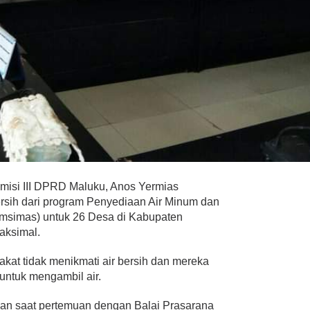
misi III DPRD Maluku, Anos Yermias
sih dari program Penyediaan Air Minum dan
amsimas) untuk 26 Desa di Kabupaten
aksimal.
kat tidak menikmati air bersih dan mereka
untuk mengambil air.
kan saat pertemuan dengan Balai Prasarana