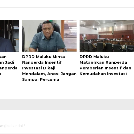
kan
DPRD Maluku Minta
DPRD Maluku
an Jadi
Ranperda Insentif
Matangkan Ranperda
anperda
Investasi Dikaji
Pemberian Insentif dan
u
Mendalam, Anos: Jangan
Kemudahan Investasi
Sampai Percuma
wajib ditandai
*