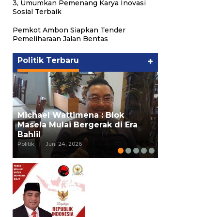
3, Umumkan Pemenang Karya Inovasi
Sosial Terbaik
Pemkot Ambon Siapkan Tender
Pemeliharaan Jalan Bentas
Politik Terbaru
+
Putra Maluk
Michael Wattimena : Blok
Hukum ESDM,
Masela Mulai Bergerak di Era
Wattimena P
Bahlil
deng…
Politik
|
Juni 24, 2026
Politik
|
Juni 24, 