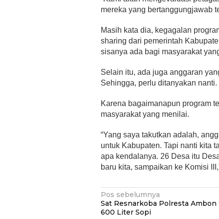
mereka yang bertanggungjawab ter
Masih kata dia, kegagalan progr
sharing dari pemerintah Kabupate
sisanya ada bagi masyarakat yang
Selain itu, ada juga anggaran ya
Sehingga, perlu ditanyakan nanti.
Karena bagaimanapun program te
masyarakat yang menilai.
“Yang saya takutkan adalah, ang
untuk Kabupaten. Tapi nanti kita
apa kendalanya. 26 Desa itu Des
baru kita, sampaikan ke Komisi III
Navigasi
Pos sebelumnya
Sat Resnarkoba Polresta Ambon 
pos
600 Liter Sopi