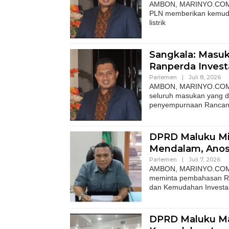
AMBON, MARINYO.COM- W
PLN memberikan kemuda
listrik
Sangkala: Masu
Ranperda Invest
Parlemen
|
Juli 8, 2026
AMBON, MARINYO.COM– W
seluruh masukan yang 
penyempurnaan Ranca
DPRD Maluku Mint
Mendalam, Anos
Parlemen
|
Juli 7, 2026
AMBON, MARINYO.COM- A
meminta pembahasan Ra
dan Kemudahan Investa
DPRD Maluku Ma