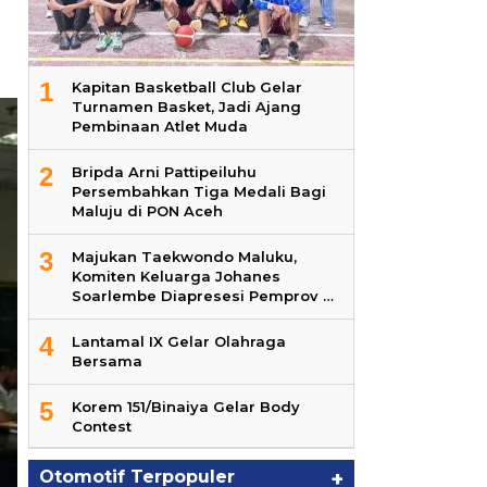
1
Kapitan Basketball Club Gelar
Turnamen Basket, Jadi Ajang
Pembinaan Atlet Muda
2
Bripda Arni Pattipeiluhu
Persembahkan Tiga Medali Bagi
Maluju di PON Aceh
3
Majukan Taekwondo Maluku,
Komiten Keluarga Johanes
Soarlembe Diapresesi Pemprov …
4
Lantamal IX Gelar Olahraga
Bersama
5
Korem 151/Binaiya Gelar Body
Contest
Otomotif Terpopuler
+