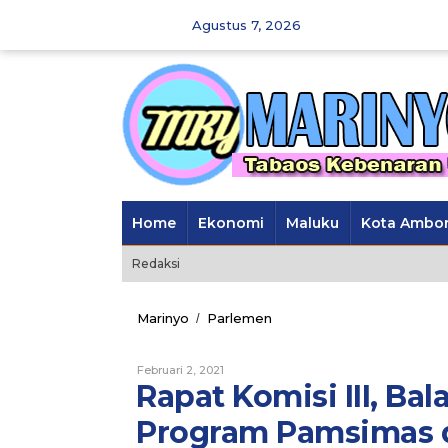
Skip
Agustus 7, 2026
to
content
Home
Ekonomi
Maluku
Kota Ambo
Redaksi
Marinyo
Parlemen
Rapat
/
Komisi
III,
Februari 2, 2021
Oleh
Balai
Marinyo
Rapat Komisi III, Ba
Permukiman
Bakal
Program Pamsimas 
Evaluasi
Program