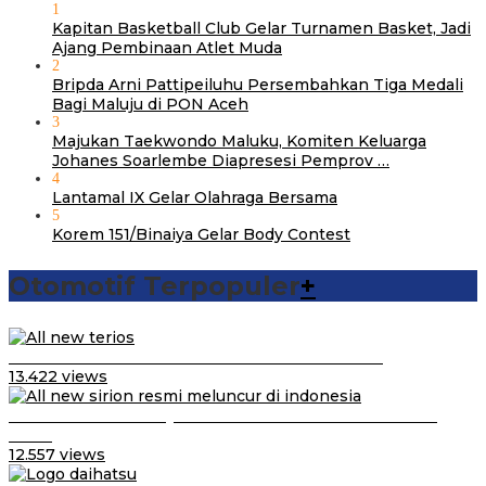
1
Kapitan Basketball Club Gelar Turnamen Basket, Jadi
Ajang Pembinaan Atlet Muda
2
Bripda Arni Pattipeiluhu Persembahkan Tiga Medali
Bagi Maluju di PON Aceh
3
Majukan Taekwondo Maluku, Komiten Keluarga
Johanes Soarlembe Diapresesi Pemprov …
4
Lantamal IX Gelar Olahraga Bersama
5
Korem 151/Binaiya Gelar Body Contest
Otomotif Terpopuler
+
Video Kelemahan dan Kelebihan All New Terios
13.422 views
Daihatsu Santai Penjualan Sirion Kalah Jauh dari Mobil
LCGC
12.557 views