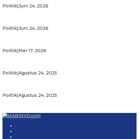
Bahlil
Politik
|
Juni 24, 2026
Putra Maluku Pimpin Penegakan Hukum ESDM, Michael
Wattimena Perkuat Sinergi deng…
Politik
|
Juni 24, 2026
Milad ke-24 PKS Maluku, Ratusan Warga Nikmati
Pelayanan Sosial dan Kebersamaan
Politik
|
Mei 17, 2026
PKS Targetkan Peningkatan Kursi Legislatif dan Kepala
Daerah di Maluku
Politik
|
Agustus 24, 2025
Gubernur Maluku Harap PKS Terus Bertransformasi dalam
Melayani Masyarakat
Politik
|
Agustus 24, 2025