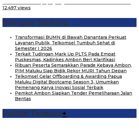
Belum Pakai CVT, Apa yang Ditakuti Daihatsu Indonesia?
12.497 views
Pos-pos Terbaru
Transformasi BUMN di Bawah Danantara Perkuat
Layanan Publik, Telkomsel Tumbuh Sehat di
Semester I 2026
Terkait Tudingan Mark Up PLTS Pada Empat
Puskesmas, Kadinkes Ambon Beri Klarifikasi
Ribuan Peserta Semarakkan Parade Kebaya Ambon,
PIM Maluku Siap Bidik Rekor MURI Tahun Depan
Telkomsel Gelar Offboarding & Awarding Papua
Maluku Digital Bootcamp Season 3, Umumkan
Pemenang Karya Inovasi Sosial Terbaik
Pemkot Ambon Siapkan Tender Pemeliharaan Jalan
Bentas
Politik Terbaru
+
Michael Wattimena : Blok Masela Mulai Bergerak di Era