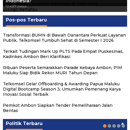
Indonesia?
12.557 Views
12.497 Views
Pos-pos Terbaru
Transformasi BUMN di Bawah Danantara Perkuat Layanan
Publik, Telkomsel Tumbuh Sehat di Semester I 2026
Terkait Tudingan Mark Up PLTS Pada Empat Puskesmas,
Kadinkes Ambon Beri Klarifikasi
Ribuan Peserta Semarakkan Parade Kebaya Ambon, PIM
Maluku Siap Bidik Rekor MURI Tahun Depan
Telkomsel Gelar Offboarding & Awarding Papua Maluku
Digital Bootcamp Season 3, Umumkan Pemenang Karya
Inovasi Sosial Terbaik
Pemkot Ambon Siapkan Tender Pemeliharaan Jalan
Michael Wattimena : Blok Masela Mulai
Putra Maluku Pimpin Penegakan Hukum ESDM,
Milad ke-24 PKS Maluku, Ratusan Warga
PKS Targetkan Peningkatan Kursi Legislatif
Gubernur Maluku Harap PKS Terus
Bentas
Bergerak di Era Bahlil
Michael Wattimena Perkuat Sinergi deng…
Nikmati Pelayanan Sosial dan Kebersamaan
dan Kepala Daerah di Maluku
Bertransformasi dalam Melayani Masyarakat
Politik
Politik
Politik
Politik
Politik
|
|
|
|
|
Juni 24, 2026
Juni 24, 2026
Mei 17, 2026
Agustus 24, 2025
Agustus 24, 2025
Politik Terbaru
+