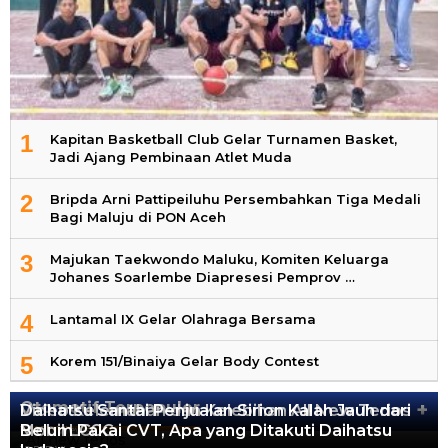
1
Kapitan Basketball Club Gelar Turnamen Basket,
Jadi Ajang Pembinaan Atlet Muda
2
Bripda Arni Pattipeiluhu Persembahkan Tiga Medali
Bagi Maluju di PON Aceh
3
Majukan Taekwondo Maluku, Komiten Keluarga
Johanes Soarlembe Diapresesi Pemprov …
4
Lantamal IX Gelar Olahraga Bersama
5
Korem 151/Binaiya Gelar Body Contest
Otomotif Terpopuler
+
Video Kelemahan dan Kelebihan All New Terios
Daihatsu Santai Penjualan Sirion Kalah Jauh dari
Mobil LCGC
Belum Pakai CVT, Apa yang Ditakuti Daihatsu
13.420 Views