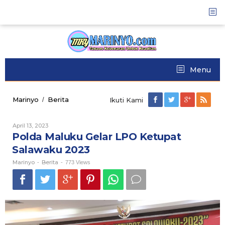
Skip
to
content
Menu
Marinyo
Berita
Polda
/
Ikuti Kami
Maluku
Gelar
April 13, 2023
Oleh
LPO
Marinyo
Polda Maluku Gelar LPO Ketupat
Ketupat
Salawaku
Salawaku 2023
2023
Marinyo
Berita
-
-
773 Views