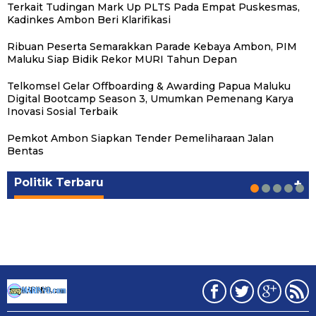
Terkait Tudingan Mark Up PLTS Pada Empat Puskesmas,
Kadinkes Ambon Beri Klarifikasi
Ribuan Peserta Semarakkan Parade Kebaya Ambon, PIM
Maluku Siap Bidik Rekor MURI Tahun Depan
Telkomsel Gelar Offboarding & Awarding Papua Maluku
Digital Bootcamp Season 3, Umumkan Pemenang Karya
Inovasi Sosial Terbaik
Pemkot Ambon Siapkan Tender Pemeliharaan Jalan
Michael Wattimena : Blok Masela Mulai
Putra Maluku Pimpin Penegakan Hukum ESDM,
Milad ke-24 PKS Maluku, Ratusan Warga
PKS Targetkan Peningkatan Kursi Legislatif
Gubernur Maluku Harap PKS Terus
Bentas
Bergerak di Era Bahlil
Michael Wattimena Perkuat Sinergi deng…
Nikmati Pelayanan Sosial dan Kebersamaan
dan Kepala Daerah di Maluku
Bertransformasi dalam Melayani Masyarakat
Politik
Politik
Politik
Politik
Politik
|
|
|
|
|
Juni 24, 2026
Juni 24, 2026
Mei 17, 2026
Agustus 24, 2025
Agustus 24, 2025
Politik Terbaru
+