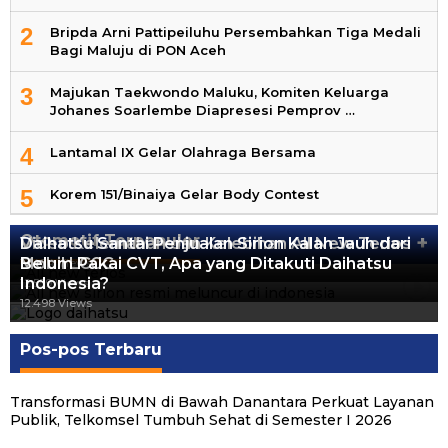
2
Bripda Arni Pattipeiluhu Persembahkan Tiga Medali
Bagi Maluju di PON Aceh
3
Majukan Taekwondo Maluku, Komiten Keluarga
Johanes Soarlembe Diapresesi Pemprov …
4
Lantamal IX Gelar Olahraga Bersama
5
Korem 151/Binaiya Gelar Body Contest
Otomotif Terpopuler
+
Video Kelemahan dan Kelebihan All New Terios
Daihatsu Santai Penjualan Sirion Kalah Jauh dari
Mobil LCGC
Belum Pakai CVT, Apa yang Ditakuti Daihatsu
13.424 Views
Indonesia?
12.559 Views
12.498 Views
Pos-pos Terbaru
Transformasi BUMN di Bawah Danantara Perkuat Layanan
Publik, Telkomsel Tumbuh Sehat di Semester I 2026