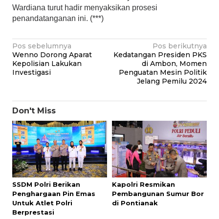
Wardiana turut hadir menyaksikan prosesi
penandatanganan ini. (***)
Navigasi
Pos sebelumnya
Pos berikutnya
Wenno Dorong Aparat
Kedatangan Presiden PKS
pos
Kepolisian Lakukan
di Ambon, Momen
Investigasi
Penguatan Mesin Politik
Jelang Pemilu 2024
Don't Miss
SSDM Polri Berikan
Kapolri Resmikan
Penghargaan Pin Emas
Pembangunan Sumur Bor
Untuk Atlet Polri
di Pontianak
Berprestasi