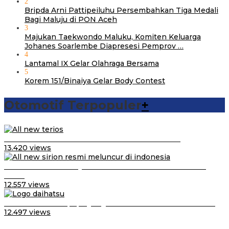
2
Bripda Arni Pattipeiluhu Persembahkan Tiga Medali
Bagi Maluju di PON Aceh
3
Majukan Taekwondo Maluku, Komiten Keluarga
Johanes Soarlembe Diapresesi Pemprov …
4
Lantamal IX Gelar Olahraga Bersama
5
Korem 151/Binaiya Gelar Body Contest
Otomotif Terpopuler
+
Video Kelemahan dan Kelebihan All New Terios
13.420 views
Daihatsu Santai Penjualan Sirion Kalah Jauh dari Mobil
LCGC
12.557 views
Belum Pakai CVT, Apa yang Ditakuti Daihatsu Indonesia?
12.497 views