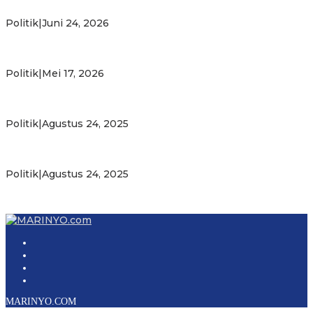
Wattimena Perkuat Sinergi deng…
Politik
|
Juni 24, 2026
Milad ke-24 PKS Maluku, Ratusan Warga Nikmati
Pelayanan Sosial dan Kebersamaan
Politik
|
Mei 17, 2026
PKS Targetkan Peningkatan Kursi Legislatif dan Kepala
Daerah di Maluku
Politik
|
Agustus 24, 2025
Gubernur Maluku Harap PKS Terus Bertransformasi dalam
Melayani Masyarakat
Politik
|
Agustus 24, 2025
MARINYO.COM