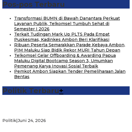
Pos-pos Terbaru
Transformasi BUMN di Bawah Danantara Perkuat
Layanan Publik, Telkomsel Tumbuh Sehat di
Semester I 2026
Terkait Tudingan Mark Up PLTS Pada Empat
Puskesmas, Kadinkes Ambon Beri Klarifikasi
Ribuan Peserta Semarakkan Parade Kebaya Ambon,
PIM Maluku Siap Bidik Rekor MURI Tahun Depan
Telkomsel Gelar Offboarding & Awarding Papua
Maluku Digital Bootcamp Season 3, Umumkan
Pemenang Karya Inovasi Sosial Terbaik
Pemkot Ambon Siapkan Tender Pemeliharaan Jalan
Bentas
Politik Terbaru
+
Michael Wattimena : Blok Masela Mulai Bergerak di Era
Bahlil
Politik
|
Juni 24, 2026
Putra Maluku Pimpin Penegakan Hukum ESDM, Michael