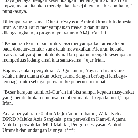
“Saya percaya, dengan keseimbangan mental spiritual, iman dan
taqwa, maka kita akan menciptakan kesejahteraan lahir dan batin,”
pungkasnya.
Di tempat yang sama, Direktur Yayasan Amirul Ummah Indonesia
Irfan Ahmad Fauzi menyampaikan maksud dan tujuan
dilangsungkannya program penyaluran Al-Qur’an ini.
“Kehadiran kami di sini untuk bisa menyampaikan amanah dari
pada donatur-donatur yang telah mewakafkan Alquran kepada
masyarakat yang membutuhkan. Dan juga ini menjadi kesempatan
memperluas ladang amal kita sama-sama,” ujar Irfan.
Baginya, dalam penyaluran Al-Qur’an ini, Yayasan Iman Care
selaku mitra utama akan bekerjasama dengan berbagai lembaga-
lembaga mitra sebagai penyalur ke penerima manfaat.
“Besar harapan kami, Al-Qur’an ini bisa sampai kepada masyarakat
yang membutuhkan dan bisa memberi manfaat kepada umat,” ujar
Irfan.
Acara penyaluran 20 ribu Al-Qur’an ini dihadiri, Wakil Ketua
DPRD Maluku Azis Sangkala, para perwakilan Kanwil Agama
Maluku, perwakilan MUI Maluku, Pengurus Yayasan Amirul
Ummah dan undangan lainnya. (***)