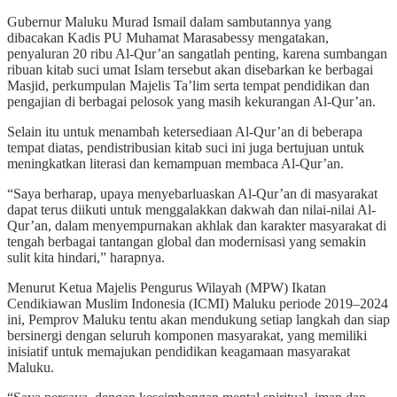
Gubernur Maluku Murad Ismail dalam sambutannya yang
dibacakan Kadis PU Muhamat Marasabessy mengatakan,
penyaluran 20 ribu Al-Qur’an sangatlah penting, karena sumbangan
ribuan kitab suci umat Islam tersebut akan disebarkan ke berbagai
Masjid, perkumpulan Majelis Ta’lim serta tempat pendidikan dan
pengajian di berbagai pelosok yang masih kekurangan Al-Qur’an.
Selain itu untuk menambah ketersediaan Al-Qur’an di beberapa
tempat diatas, pendistribusian kitab suci ini juga bertujuan untuk
meningkatkan literasi dan kemampuan membaca Al-Qur’an.
“Saya berharap, upaya menyebarluaskan Al-Qur’an di masyarakat
dapat terus diikuti untuk menggalakkan dakwah dan nilai-nilai Al-
Qur’an, dalam menyempurnakan akhlak dan karakter masyarakat di
tengah berbagai tantangan global dan modernisasi yang semakin
sulit kita hindari,” harapnya.
Menurut Ketua Majelis Pengurus Wilayah (MPW) Ikatan
Cendikiawan Muslim Indonesia (ICMI) Maluku periode 2019–2024
ini, Pemprov Maluku tentu akan mendukung setiap langkah dan siap
bersinergi dengan seluruh komponen masyarakat, yang memiliki
inisiatif untuk memajukan pendidikan keagamaan masyarakat
Maluku.