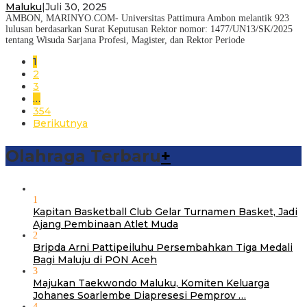
Maluku
|
Juli 30, 2025
AMBON, MARINYO.COM- Universitas Pattimura Ambon melantik 923
lulusan berdasarkan Surat Keputusan Rektor nomor: 1477/UN13/SK/2025
tentang Wisuda Sarjana Profesi, Magister, dan Rektor Periode
1
2
3
…
354
Berikutnya
Olahraga Terbaru
+
1
Kapitan Basketball Club Gelar Turnamen Basket, Jadi
Ajang Pembinaan Atlet Muda
2
Bripda Arni Pattipeiluhu Persembahkan Tiga Medali
Bagi Maluju di PON Aceh
3
Majukan Taekwondo Maluku, Komiten Keluarga
Johanes Soarlembe Diapresesi Pemprov …
4