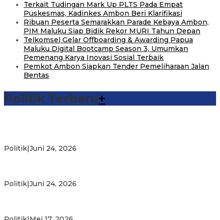
Terkait Tudingan Mark Up PLTS Pada Empat
Puskesmas, Kadinkes Ambon Beri Klarifikasi
Ribuan Peserta Semarakkan Parade Kebaya Ambon,
PIM Maluku Siap Bidik Rekor MURI Tahun Depan
Telkomsel Gelar Offboarding & Awarding Papua
Maluku Digital Bootcamp Season 3, Umumkan
Pemenang Karya Inovasi Sosial Terbaik
Pemkot Ambon Siapkan Tender Pemeliharaan Jalan
Bentas
Politik Terbaru
+
Michael Wattimena : Blok Masela Mulai Bergerak di Era
Bahlil
Politik
|
Juni 24, 2026
Putra Maluku Pimpin Penegakan Hukum ESDM, Michael
Wattimena Perkuat Sinergi deng…
Politik
|
Juni 24, 2026
Milad ke-24 PKS Maluku, Ratusan Warga Nikmati
Pelayanan Sosial dan Kebersamaan
Politik
|
Mei 17, 2026