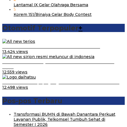
Lantamal IX Gelar Olahraga Bersama
5
Korem 151/Binaiya Gelar Body Contest
Otomotif Terpopuler
+
Video Kelemahan dan Kelebihan All New Terios
13.424 views
Daihatsu Santai Penjualan Sirion Kalah Jauh dari Mobil
LCGC
12.559 views
Belum Pakai CVT, Apa yang Ditakuti Daihatsu Indonesia?
12.498 views
Pos-pos Terbaru
Transformasi BUMN di Bawah Danantara Perkuat
Layanan Publik, Telkomsel Tumbuh Sehat di
Semester I 2026