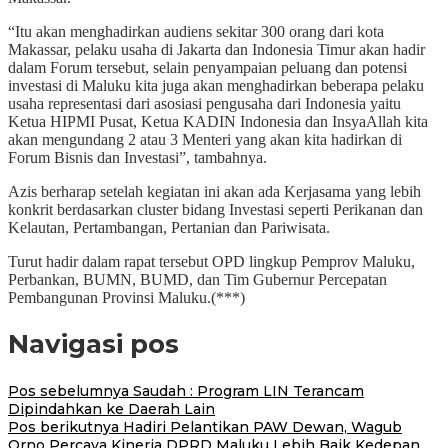
“Itu akan menghadirkan audiens sekitar 300 orang dari kota
Makassar, pelaku usaha di Jakarta dan Indonesia Timur akan hadir
dalam Forum tersebut, selain penyampaian peluang dan potensi
investasi di Maluku kita juga akan menghadirkan beberapa pelaku
usaha representasi dari asosiasi pengusaha dari Indonesia yaitu
Ketua HIPMI Pusat, Ketua KADIN Indonesia dan InsyaAllah kita
akan mengundang 2 atau 3 Menteri yang akan kita hadirkan di
Forum Bisnis dan Investasi”, tambahnya.
Azis berharap setelah kegiatan ini akan ada Kerjasama yang lebih
konkrit berdasarkan cluster bidang Investasi seperti Perikanan dan
Kelautan, Pertambangan, Pertanian dan Pariwisata.
Turut hadir dalam rapat tersebut OPD lingkup Pemprov Maluku,
Perbankan, BUMN, BUMD, dan Tim Gubernur Percepatan
Pembangunan Provinsi Maluku.(***)
Navigasi pos
Pos sebelumnya
Saudah : Program LIN Terancam
Dipindahkan ke Daerah Lain
Pos berikutnya
Hadiri Pelantikan PAW Dewan, Wagub
Orno Percaya Kinerja DPRD Maluku Lebih Baik Kedepan