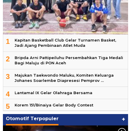
1
Kapitan Basketball Club Gelar Turnamen Basket,
Jadi Ajang Pembinaan Atlet Muda
2
Bripda Arni Pattipeiluhu Persembahkan Tiga Medali
Bagi Maluju di PON Aceh
3
Majukan Taekwondo Maluku, Komiten Keluarga
Johanes Soarlembe Diapresesi Pemprov …
4
Lantamal IX Gelar Olahraga Bersama
5
Korem 151/Binaiya Gelar Body Contest
Otomotif Terpopuler
+