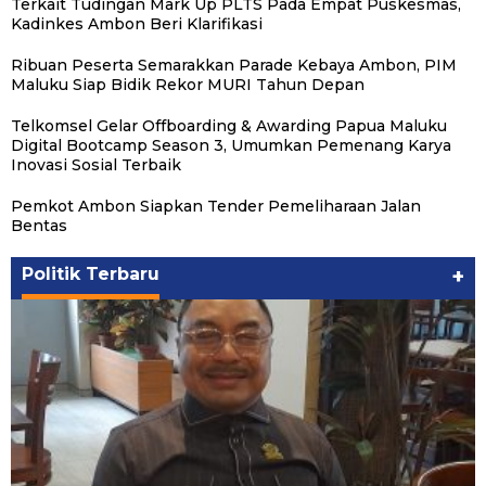
Terkait Tudingan Mark Up PLTS Pada Empat Puskesmas,
Kadinkes Ambon Beri Klarifikasi
Ribuan Peserta Semarakkan Parade Kebaya Ambon, PIM
Maluku Siap Bidik Rekor MURI Tahun Depan
Telkomsel Gelar Offboarding & Awarding Papua Maluku
Digital Bootcamp Season 3, Umumkan Pemenang Karya
Inovasi Sosial Terbaik
Pemkot Ambon Siapkan Tender Pemeliharaan Jalan
Michael Wattimena : Blok Masela Mulai
Bentas
Bergerak di Era Bahlil
Politik
|
Juni 24, 2026
Politik Terbaru
+