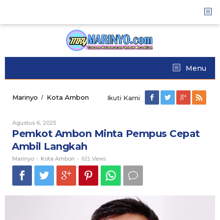
Skip
to
content
Menu
Marinyo
Kota Ambon
Pemkot
/
Ikuti Kami
Ambon
Minta
Agustus 6, 2025
Oleh
Pempus
Marinyo
Pemkot Ambon Minta Pempus Cepat
Cepat
Ambil
Ambil Langkah
Langkah
Marinyo
Kota Ambon
-
-
621 Views