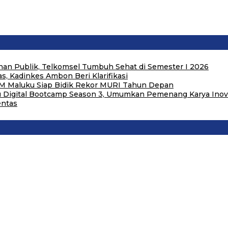
an Publik, Telkomsel Tumbuh Sehat di Semester I 2026
, Kadinkes Ambon Beri Klarifikasi
M Maluku Siap Bidik Rekor MURI Tahun Depan
u Digital Bootcamp Season 3, Umumkan Pemenang Karya Inovas
entas
l
timena Perkuat Sinergi deng…
 Sosial dan Kebersamaan