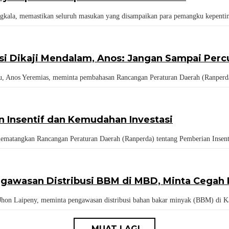
, memastikan seluruh masukan yang disampaikan para pemangku kepentin
asi Dikaji Mendalam, Anos: Jangan Sampai Per
s Yeremias, meminta pembahasan Rancangan Peraturan Daerah (Ranperda) t
Insentif dan Kemudahan Investasi
gkan Rancangan Peraturan Daerah (Ranperda) tentang Pemberian Insentif 
engawasan Distribusi BBM di MBD, Minta Cega
Laipeny, meminta pengawasan distribusi bahan bakar minyak (BBM) di Ka