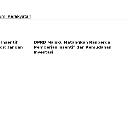
omi Kerakyatan
Insentif
DPRD Maluku Matangkan Ranperda
nos: Jangan
Pemberian Insentif dan Kemudahan
Investasi