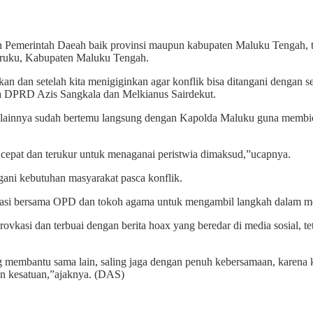
intah Daeah baik provinsi maupun kabupaten Maluku Tengah, ter
aruku, Kabupaten Maluku Tengah.
kan dan setelah kita menigiginkan agar konflik bisa ditangani denga
ua DPRD Azis Sangkala dan Melkianus Sairdekut.
 lainnya sudah bertemu langsung dengan Kapolda Maluku guna membicar
epat dan terukur untuk menaganai peristwia dimaksud,”ucapnya.
ani kebutuhan masyarakat pasca konflik.
dinasi bersama OPD dan tokoh agama untuk mengambil langkah dalam 
provkasi dan terbuai dengan berita hoax yang beredar di media sosial
ing membantu sama lain, saling jaga dengan penuh kebersamaan, karena 
dan kesatuan,”ajaknya. (DAS)