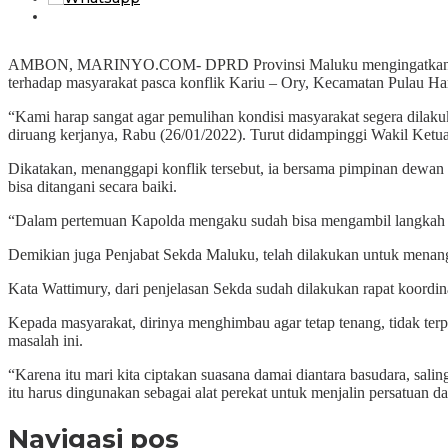
AMBON, MARINYO.COM- DPRD Provinsi Maluku mengingatkan Pemer
terhadap masyarakat pasca konflik Kariu – Ory, Kecamatan Pulau H
“Kami harap sangat agar pemulihan kondisi masyarakat segera dilaku
diruang kerjanya, Rabu (26/01/2022). Turut didampinggi Wakil Ket
Dikatakan, menanggapi konflik tersebut, ia bersama pimpinan dewan
bisa ditangani secara baiki.
“Dalam pertemuan Kapolda mengaku sudah bisa mengambil langkah c
Demikian juga Penjabat Sekda Maluku, telah dilakukan untuk menang
Kata Wattimury, dari penjelasan Sekda sudah dilakukan rapat koor
Kepada masyarakat, dirinya menghimbau agar tetap tenang, tidak ter
masalah ini.
“Karena itu mari kita ciptakan suasana damai diantara basudara, sal
itu harus dingunakan sebagai alat perekat untuk menjalin persatuan 
Navigasi pos