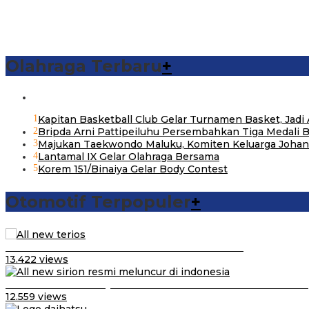
Olahraga Terbaru
+
1
Kapitan Basketball Club Gelar Turnamen Basket, Jad
2
Bripda Arni Pattipeiluhu Persembahkan Tiga Medali 
3
Majukan Taekwondo Maluku, Komiten Keluarga Johan
4
Lantamal IX Gelar Olahraga Bersama
5
Korem 151/Binaiya Gelar Body Contest
Otomotif Terpopuler
+
Video Kelemahan dan Kelebihan All New Terios
13.422 views
Daihatsu Santai Penjualan Sirion Kalah Jauh dari Mobil LCGC
12.559 views