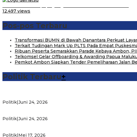
Belum Pakai CVT, Apa yang Ditakuti Daihatsu Indonesia?
12.497 views
Pos-pos Terbaru
Transformasi BUMN di Bawah Danantara Perkuat Layan
Terkait Tudingan Mark Up PLTS Pada Empat Puskesmas
Ribuan Peserta Semarakkan Parade Kebaya Ambon, PI
Telkomsel Gelar Offboarding & Awarding Papua Maluk
Pemkot Ambon Siapkan Tender Pemeliharaan Jalan B
Politik Terbaru
+
Michael Wattimena : Blok Masela Mulai Bergerak di Era Bahli
Politik
|
Juni 24, 2026
Putra Maluku Pimpin Penegakan Hukum ESDM, Michael Wat
Politik
|
Juni 24, 2026
Milad ke-24 PKS Maluku, Ratusan Warga Nikmati Pelayanan
Politik
|
Mei 17, 2026