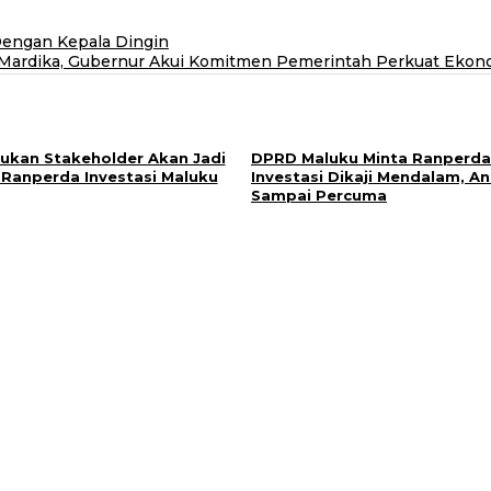
Dengan Kepala Dingin
 Mardika, Gubernur Akui Komitmen Pemerintah Perkuat Ekon
ukan Stakeholder Akan Jadi
DPRD Maluku Minta Ranperda 
Ranperda Investasi Maluku
Investasi Dikaji Mendalam, A
Sampai Percuma