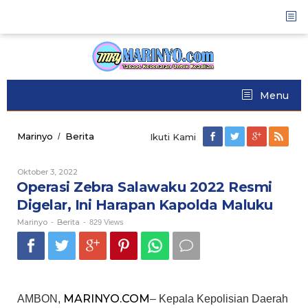
Skip
to
content
Menu
Marinyo
Berita
Operasi
/
Ikuti Kami
Zebra
Salawaku
Oktober 3, 2022
Oleh
2022
Marinyo
Operasi Zebra Salawaku 2022 Resmi
Resmi
Digelar,
Digelar, Ini Harapan Kapolda Maluku
Ini
Marinyo
Berita
Harapan
-
-
829 Views
Kapolda
Maluku
MARINYO.COM
AMBON,
– Kepala Kepolisian Daerah