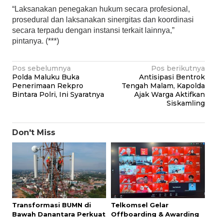
“Laksanakan penegakan hukum secara profesional,
prosedural dan laksanakan sinergitas dan koordinasi
secara terpadu dengan instansi terkait lainnya,”
pintanya. (***)
Navigasi
Pos sebelumnya
Pos berikutnya
Polda Maluku Buka
Antisipasi Bentrok
pos
Penerimaan Rekpro
Tengah Malam, Kapolda
Bintara Polri, Ini Syaratnya
Ajak Warga Aktifkan
Siskamling
Don't Miss
Transformasi BUMN di
Telkomsel Gelar
Bawah Danantara Perkuat
Offboarding & Awarding