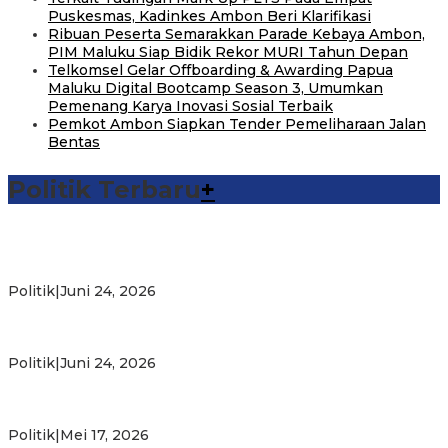
Puskesmas, Kadinkes Ambon Beri Klarifikasi
Ribuan Peserta Semarakkan Parade Kebaya Ambon,
PIM Maluku Siap Bidik Rekor MURI Tahun Depan
Telkomsel Gelar Offboarding & Awarding Papua
Maluku Digital Bootcamp Season 3, Umumkan
Pemenang Karya Inovasi Sosial Terbaik
Pemkot Ambon Siapkan Tender Pemeliharaan Jalan
Bentas
Politik Terbaru
+
Michael Wattimena : Blok Masela Mulai Bergerak di Era
Bahlil
Politik
|
Juni 24, 2026
Putra Maluku Pimpin Penegakan Hukum ESDM, Michael
Wattimena Perkuat Sinergi deng…
Politik
|
Juni 24, 2026
Milad ke-24 PKS Maluku, Ratusan Warga Nikmati
Pelayanan Sosial dan Kebersamaan
Politik
|
Mei 17, 2026