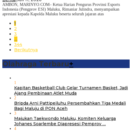
AMBON, MARINYO.COM– Ketua Harian Pengurus Provinsi Esports
Indonesia (Pengprov ESI) Maluku, Rimaniar Julindra, menyampaikan
apresiasi kepada Kapolda Maluku beserta seluruh jajaran atas
1
2
3
…
344
Berikutnya
Olahraga Terbaru
+
1
Kapitan Basketball Club Gelar Turnamen Basket, Jadi
Ajang Pembinaan Atlet Muda
2
Bripda Arni Pattipeiluhu Persembahkan Tiga Medali
Bagi Maluju di PON Aceh
3
Majukan Taekwondo Maluku, Komiten Keluarga
Johanes Soarlembe Diapresesi Pemprov …
4