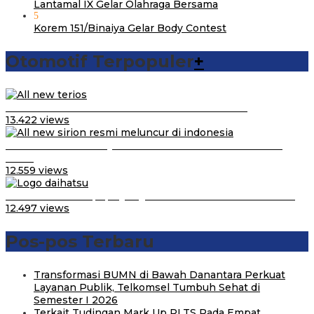
Lantamal IX Gelar Olahraga Bersama
5
Korem 151/Binaiya Gelar Body Contest
Otomotif Terpopuler
+
Video Kelemahan dan Kelebihan All New Terios
13.422 views
Daihatsu Santai Penjualan Sirion Kalah Jauh dari Mobil
LCGC
12.559 views
Belum Pakai CVT, Apa yang Ditakuti Daihatsu Indonesia?
12.497 views
Pos-pos Terbaru
Transformasi BUMN di Bawah Danantara Perkuat
Layanan Publik, Telkomsel Tumbuh Sehat di
Semester I 2026
Terkait Tudingan Mark Up PLTS Pada Empat