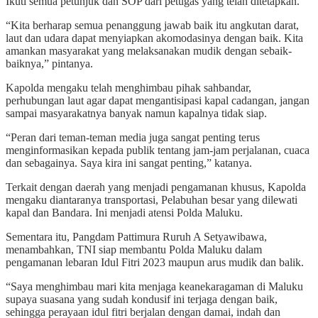
Ikuti semua petunjuk dan SOP dari petugas yang telah ditetapkan.
“Kita berharap semua penanggung jawab baik itu angkutan darat,
laut dan udara dapat menyiapkan akomodasinya dengan baik. Kita
amankan masyarakat yang melaksanakan mudik dengan sebaik-
baiknya,” pintanya.
Kapolda mengaku telah menghimbau pihak sahbandar,
perhubungan laut agar dapat mengantisipasi kapal cadangan, jangan
sampai masyarakatnya banyak namun kapalnya tidak siap.
“Peran dari teman-teman media juga sangat penting terus
menginformasikan kepada publik tentang jam-jam perjalanan, cuaca
dan sebagainya. Saya kira ini sangat penting,” katanya.
Terkait dengan daerah yang menjadi pengamanan khusus, Kapolda
mengaku diantaranya transportasi, Pelabuhan besar yang dilewati
kapal dan Bandara. Ini menjadi atensi Polda Maluku.
Sementara itu, Pangdam Pattimura Ruruh A Setyawibawa,
menambahkan, TNI siap membantu Polda Maluku dalam
pengamanan lebaran Idul Fitri 2023 maupun arus mudik dan balik.
“Saya menghimbau mari kita menjaga keanekaragaman di Maluku
supaya suasana yang sudah kondusif ini terjaga dengan baik,
sehingga perayaan idul fitri berjalan dengan damai, indah dan