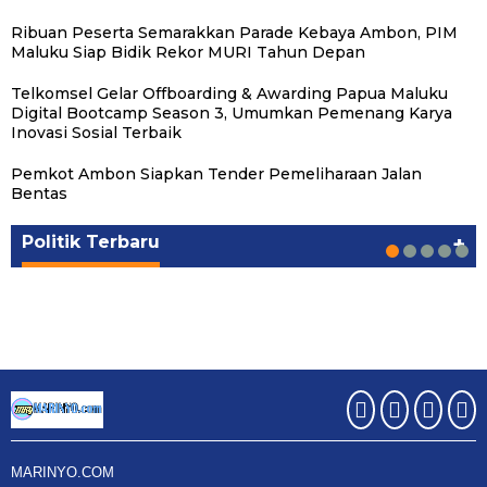
Ribuan Peserta Semarakkan Parade Kebaya Ambon, PIM
Maluku Siap Bidik Rekor MURI Tahun Depan
Telkomsel Gelar Offboarding & Awarding Papua Maluku
Digital Bootcamp Season 3, Umumkan Pemenang Karya
Inovasi Sosial Terbaik
Pemkot Ambon Siapkan Tender Pemeliharaan Jalan
Michael Wattimena : Blok Masela Mulai
Putra Maluku Pimpin Penegakan Hukum ESDM,
Milad ke-24 PKS Maluku, Ratusan Warga
PKS Targetkan Peningkatan Kursi Legislatif
Gubernur Maluku Harap PKS Terus
Bentas
Bergerak di Era Bahlil
Michael Wattimena Perkuat Sinergi deng…
Nikmati Pelayanan Sosial dan Kebersamaan
dan Kepala Daerah di Maluku
Bertransformasi dalam Melayani Masyarakat
Politik
Politik
Politik
Politik
Politik
|
|
|
|
|
Juni 24, 2026
Juni 24, 2026
Mei 17, 2026
Agustus 24, 2025
Agustus 24, 2025
Politik Terbaru
+
MARINYO.COM