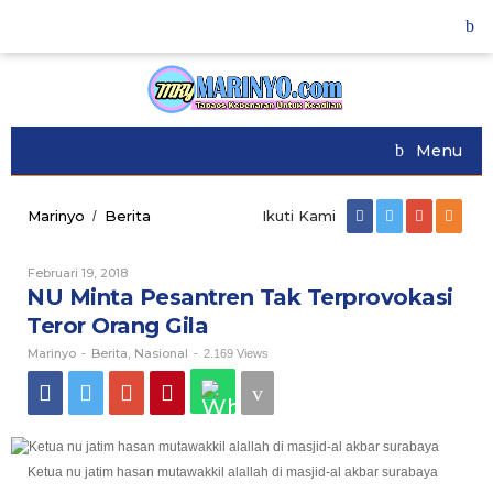
Skip
to
content
Menu
Marinyo
Berita
NU
Ikuti Kami
/
Minta
Pesantren
Februari 19, 2018
Oleh
Tak
Marinyo
NU Minta Pesantren Tak Terprovokasi
Terprovokasi
Teror
Teror Orang Gila
Orang
Marinyo
Berita
Nasional
Gila
-
,
-
2.169 Views
Ketua nu jatim hasan mutawakkil alallah di masjid-al akbar surabaya