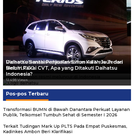
Video Kelemahan dan Kelebihan All New Terios
Daihatsu Santai Penjualan Sirion Kalah Jauh dari
Mobil LCGC
Belum Pakai CVT, Apa yang Ditakuti Daihatsu
13.424 Views
Indonesia?
12.559 Views
12.498 Views
Pos-pos Terbaru
Transformasi BUMN di Bawah Danantara Perkuat Layanan
Publik, Telkomsel Tumbuh Sehat di Semester I 2026
Terkait Tudingan Mark Up PLTS Pada Empat Puskesmas,
Kadinkes Ambon Beri Klarifikasi