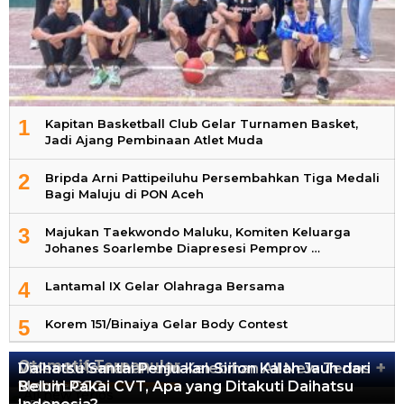
1
Kapitan Basketball Club Gelar Turnamen Basket,
Jadi Ajang Pembinaan Atlet Muda
2
Bripda Arni Pattipeiluhu Persembahkan Tiga Medali
Bagi Maluju di PON Aceh
3
Majukan Taekwondo Maluku, Komiten Keluarga
Johanes Soarlembe Diapresesi Pemprov …
4
Lantamal IX Gelar Olahraga Bersama
5
Korem 151/Binaiya Gelar Body Contest
Otomotif Terpopuler
+
Video Kelemahan dan Kelebihan All New Terios
Daihatsu Santai Penjualan Sirion Kalah Jauh dari
Mobil LCGC
Belum Pakai CVT, Apa yang Ditakuti Daihatsu
13.424 Views