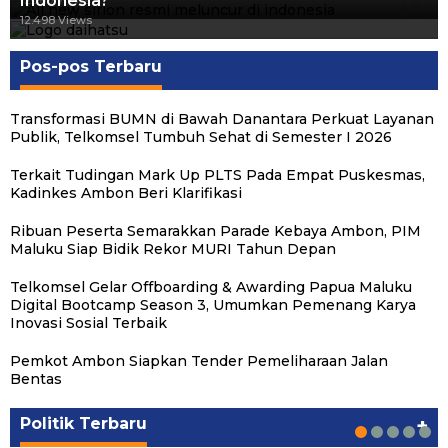
Indonesia?
12.560 Views
12.498 Views
Pos-pos Terbaru
Transformasi BUMN di Bawah Danantara Perkuat Layanan
Publik, Telkomsel Tumbuh Sehat di Semester I 2026
Terkait Tudingan Mark Up PLTS Pada Empat Puskesmas,
Kadinkes Ambon Beri Klarifikasi
Ribuan Peserta Semarakkan Parade Kebaya Ambon, PIM
Maluku Siap Bidik Rekor MURI Tahun Depan
Telkomsel Gelar Offboarding & Awarding Papua Maluku
Digital Bootcamp Season 3, Umumkan Pemenang Karya
Inovasi Sosial Terbaik
Pemkot Ambon Siapkan Tender Pemeliharaan Jalan
Michael Wattimena : Blok Masela Mulai
Putra Maluku Pimpin Penegakan Hukum ESDM,
Milad ke-24 PKS Maluku, Ratusan Warga
PKS Targetkan Peningkatan Kursi Legislatif
Gubernur Maluku Harap PKS Terus
Bentas
Bergerak di Era Bahlil
Michael Wattimena Perkuat Sinergi deng…
Nikmati Pelayanan Sosial dan Kebersamaan
dan Kepala Daerah di Maluku
Bertransformasi dalam Melayani Masyarakat
Politik
Politik
Politik
Politik
Politik
|
|
|
|
|
Juni 24, 2026
Juni 24, 2026
Mei 17, 2026
Agustus 24, 2025
Agustus 24, 2025
Politik Terbaru
+