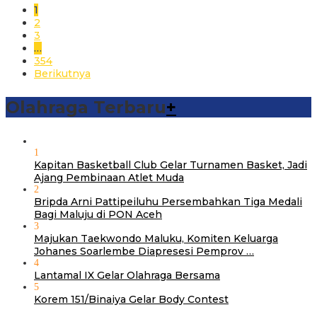
1
2
3
…
354
Berikutnya
Olahraga Terbaru
+
1
Kapitan Basketball Club Gelar Turnamen Basket, Jadi
Ajang Pembinaan Atlet Muda
2
Bripda Arni Pattipeiluhu Persembahkan Tiga Medali
Bagi Maluju di PON Aceh
3
Majukan Taekwondo Maluku, Komiten Keluarga
Johanes Soarlembe Diapresesi Pemprov …
4
Lantamal IX Gelar Olahraga Bersama
5
Korem 151/Binaiya Gelar Body Contest