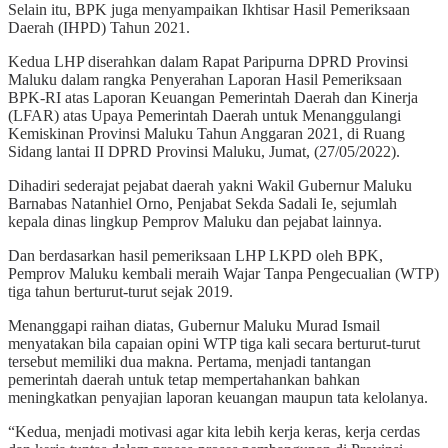
Selain itu, BPK juga menyampaikan Ikhtisar Hasil Pemeriksaan
Daerah (IHPD) Tahun 2021.
Kedua LHP diserahkan dalam Rapat Paripurna DPRD Provinsi
Maluku dalam rangka Penyerahan Laporan Hasil Pemeriksaan
BPK-RI atas Laporan Keuangan Pemerintah Daerah dan Kinerja
(LFAR) atas Upaya Pemerintah Daerah untuk Menanggulangi
Kemiskinan Provinsi Maluku Tahun Anggaran 2021, di Ruang
Sidang lantai II DPRD Provinsi Maluku, Jumat, (27/05/2022).
Dihadiri sederajat pejabat daerah yakni Wakil Gubernur Maluku
Barnabas Natanhiel Orno, Penjabat Sekda Sadali Ie, sejumlah
kepala dinas lingkup Pemprov Maluku dan pejabat lainnya.
Dan berdasarkan hasil pemeriksaan LHP LKPD oleh BPK,
Pemprov Maluku kembali meraih Wajar Tanpa Pengecualian (WTP)
tiga tahun berturut-turut sejak 2019.
Menanggapi raihan diatas, Gubernur Maluku Murad Ismail
menyatakan bila capaian opini WTP tiga kali secara berturut-turut
tersebut memiliki dua makna. Pertama, menjadi tantangan
pemerintah daerah untuk tetap mempertahankan bahkan
meningkatkan penyajian laporan keuangan maupun tata kelolanya.
“Kedua, menjadi motivasi agar kita lebih kerja keras, kerja cerdas