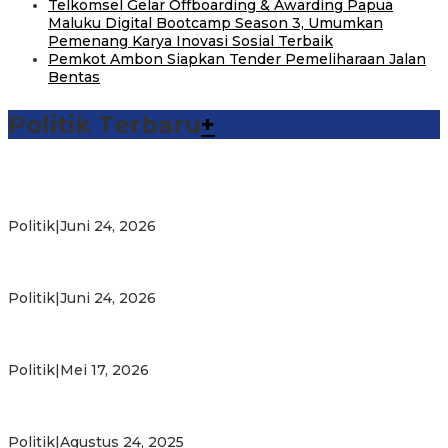
Telkomsel Gelar Offboarding & Awarding Papua
Maluku Digital Bootcamp Season 3, Umumkan
Pemenang Karya Inovasi Sosial Terbaik
Pemkot Ambon Siapkan Tender Pemeliharaan Jalan
Bentas
Politik Terbaru
+
Michael Wattimena : Blok Masela Mulai Bergerak di Era
Bahlil
Politik
|
Juni 24, 2026
Putra Maluku Pimpin Penegakan Hukum ESDM, Michael
Wattimena Perkuat Sinergi deng…
Politik
|
Juni 24, 2026
Milad ke-24 PKS Maluku, Ratusan Warga Nikmati
Pelayanan Sosial dan Kebersamaan
Politik
|
Mei 17, 2026
PKS Targetkan Peningkatan Kursi Legislatif dan Kepala
Daerah di Maluku
Politik
|
Agustus 24, 2025