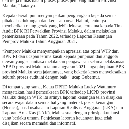
dan kerja tuntas dalam proses-proses pembangunan di Provinsi
Maluku,” katanya.
Kepala daerah pun menyampaikan penghargaan kepada semua
pihak atas dukungan dan kerjasamanya. Hal ini, tentunya
memberikan ruang gerak yang lebih leluasa, terutama kepada Tim
Audit BPK RI Perwakilan Provinsi Maluku, dalam melakukan
pemeriksaan pada Tahun 2022, terhadap Laporan Keuangan
Pemprov Maluku Tahun Anggaran 2021.
“Pemprov Maluku menyampaikan apresiasi atas opini WTP dari
BPK RI dan ucapan terima kasih kepada pimpinan dan anggota
dewan yang senantiasa melakukan pengawasan selama pelaksanaan
APBD provinsi Maluku tahun anggaran 2021. Juga pimpinan BPK
provinsi Maluku serta jajarannya, yang bekerja keras menyelesaikan
seluruh proses audit ini dengan baik,” ucap Gubernur.
Di tempat yang sama, Ketua DPRD Maluku Lucky Wattimury
mengatakan, hasil pemeriksaan BPK terhadap LKPD provinsi
Maluku dengan WTP, itu artinya laporan keuangan telah disajikan
secara wajar dalam semua hal yang material, posisi keuangan
(Neraca), hasil usaha atau Laporan Realisasi Anggaran (LRA) dan
Laporan Arus Kas (LAK), telah sesuai dengan prinsip akuntansi
yang berlaku umum. Penjelasan laporan keuangan juga telah
disajikan secara memadai dan informatif.