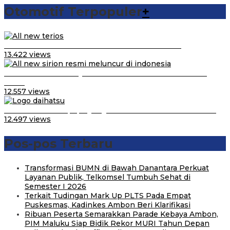
Otomotif Terpopuler
+
Video Kelemahan dan Kelebihan All New Terios
13.422 views
Daihatsu Santai Penjualan Sirion Kalah Jauh dari Mobil
LCGC
12.557 views
Belum Pakai CVT, Apa yang Ditakuti Daihatsu Indonesia?
12.497 views
Pos-pos Terbaru
Transformasi BUMN di Bawah Danantara Perkuat
Layanan Publik, Telkomsel Tumbuh Sehat di
Semester I 2026
Terkait Tudingan Mark Up PLTS Pada Empat
Puskesmas, Kadinkes Ambon Beri Klarifikasi
Ribuan Peserta Semarakkan Parade Kebaya Ambon,
PIM Maluku Siap Bidik Rekor MURI Tahun Depan