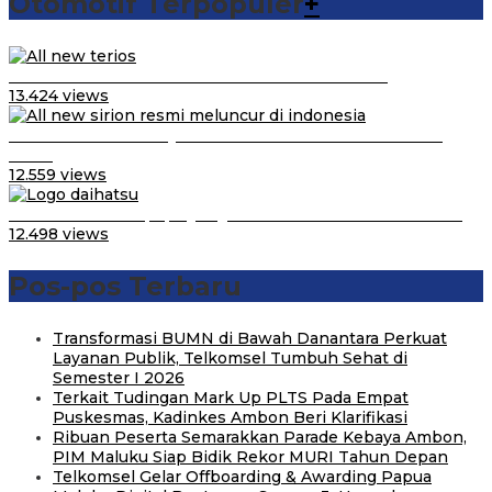
Otomotif Terpopuler
+
Video Kelemahan dan Kelebihan All New Terios
13.424 views
Daihatsu Santai Penjualan Sirion Kalah Jauh dari Mobil
LCGC
12.559 views
Belum Pakai CVT, Apa yang Ditakuti Daihatsu Indonesia?
12.498 views
Pos-pos Terbaru
Transformasi BUMN di Bawah Danantara Perkuat
Layanan Publik, Telkomsel Tumbuh Sehat di
Semester I 2026
Terkait Tudingan Mark Up PLTS Pada Empat
Puskesmas, Kadinkes Ambon Beri Klarifikasi
Ribuan Peserta Semarakkan Parade Kebaya Ambon,
PIM Maluku Siap Bidik Rekor MURI Tahun Depan
Telkomsel Gelar Offboarding & Awarding Papua