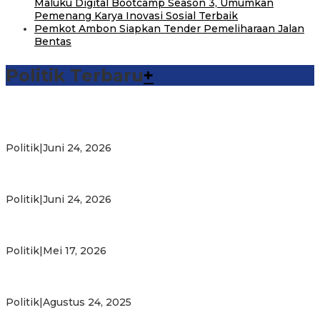
Maluku Digital Bootcamp Season 3, Umumkan
Pemenang Karya Inovasi Sosial Terbaik
Pemkot Ambon Siapkan Tender Pemeliharaan Jalan
Bentas
Politik Terbaru
+
Michael Wattimena : Blok Masela Mulai Bergerak di Era
Bahlil
Politik
|
Juni 24, 2026
Putra Maluku Pimpin Penegakan Hukum ESDM, Michael
Wattimena Perkuat Sinergi deng…
Politik
|
Juni 24, 2026
Milad ke-24 PKS Maluku, Ratusan Warga Nikmati
Pelayanan Sosial dan Kebersamaan
Politik
|
Mei 17, 2026
PKS Targetkan Peningkatan Kursi Legislatif dan Kepala
Daerah di Maluku
Politik
|
Agustus 24, 2025