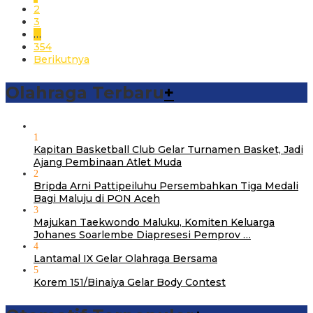
2
3
…
354
Berikutnya
Olahraga Terbaru
+
1
Kapitan Basketball Club Gelar Turnamen Basket, Jadi
Ajang Pembinaan Atlet Muda
2
Bripda Arni Pattipeiluhu Persembahkan Tiga Medali
Bagi Maluju di PON Aceh
3
Majukan Taekwondo Maluku, Komiten Keluarga
Johanes Soarlembe Diapresesi Pemprov …
4
Lantamal IX Gelar Olahraga Bersama
5
Korem 151/Binaiya Gelar Body Contest