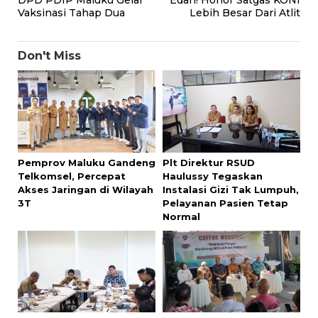
DPD PDIP Maluku Gelar
Edan! Honor Satgas KONI
pos
Vaksinasi Tahap Dua
Lebih Besar Dari Atlit
Don't Miss
Pemprov Maluku Gandeng
Plt Direktur RSUD
Telkomsel, Percepat
Haulussy Tegaskan
Akses Jaringan di Wilayah
Instalasi Gizi Tak Lumpuh,
3T
Pelayanan Pasien Tetap
Normal