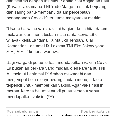
dan selaras dengan Instruksi Kepala Staf Angkatan Laut
(Kasal) Laksamana TNI Yudo Margono untuk berjuang
dan saling bahu-membahu dalam percepatan
penanganan Covid-19 terutama masyarakat maritim.
“Usaha bersama vaksinasi ini bagian dari ikhtiar dalam
melawan dan memutuskan mata rantai covid-19 di
wilayak kerja Lantamal IX Maluku Tengah,” ujar
Komandan Lantamal IX Laksma TNI Eko Jokowiyono,
S.E., M.Si.,” kepada wartawan.
Bagi warga di pulau terluar, mendapatkan vaksin Covid-
19 bukanlah perkara yang mudah. oleh karena itu TNI
AL melalui Lantamal IX Ambon mewadahi dan
menjemput bola menyeberangi lautan menuju daerah
terpencil untuk memberikan vaksin. Agar vaksinasi ini
merata, karena belum tentu di pulau tersebut sebut
mendapatkan vaksin. (***)
Navigasi
Pos sebelumnya
Pos berikutnya