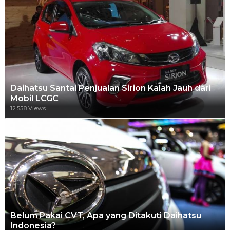
Daihatsu Santai Penjualan Sirion Kalah Jauh dari
Mobil LCGC
12.558 Views
Belum Pakai CVT, Apa yang Ditakuti Daihatsu
Indonesia?