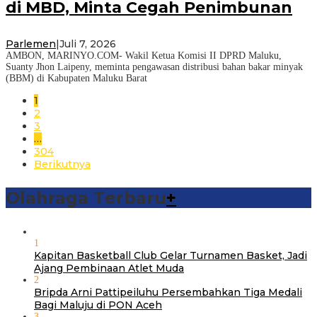
di MBD, Minta Cegah Penimbunan
Parlemen
|
Juli 7, 2026
AMBON, MARINYO.COM- Wakil Ketua Komisi II DPRD Maluku,
Suanty Jhon Laipeny, meminta pengawasan distribusi bahan bakar minyak
(BBM) di Kabupaten Maluku Barat
1
2
3
…
304
Berikutnya
Olahraga Terbaru
+
1
Kapitan Basketball Club Gelar Turnamen Basket, Jadi
Ajang Pembinaan Atlet Muda
2
Bripda Arni Pattipeiluhu Persembahkan Tiga Medali
Bagi Maluju di PON Aceh
3