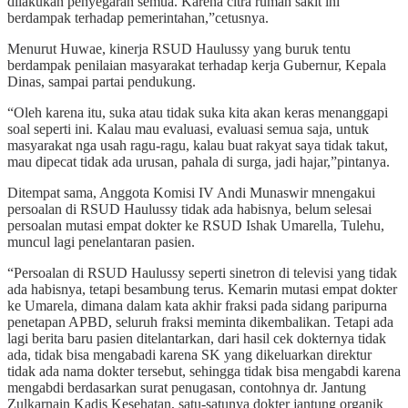
dilakukan penyegaran semua. Karena citra rumah sakit ini
berdampak terhadap pemerintahan,”cetusnya.
Menurut Huwae, kinerja RSUD Haulussy yang buruk tentu
berdampak penilaian masyarakat terhadap kerja Gubernur, Kepala
Dinas, sampai partai pendukung.
“Oleh karena itu, suka atau tidak suka kita akan keras menanggapi
soal seperti ini. Kalau mau evaluasi, evaluasi semua saja, untuk
masyarakat nga usah ragu-ragu, kalau buat rakyat saya tidak takut,
mau dipecat tidak ada urusan, pahala di surga, jadi hajar,”pintanya.
Ditempat sama, Anggota Komisi IV Andi Munaswir mnengakui
persoalan di RSUD Haulussy tidak ada habisnya, belum selesai
persoalan mutasi empat dokter ke RSUD Ishak Umarella, Tulehu,
muncul lagi penelantaran pasien.
“Persoalan di RSUD Haulussy seperti sinetron di televisi yang tidak
ada habisnya, tetapi besambung terus. Kemarin mutasi empat dokter
ke Umarela, dimana dalam kata akhir fraksi pada sidang paripurna
penetapan APBD, seluruh fraksi meminta dikembalikan. Tetapi ada
lagi berita baru pasien ditelantarkan, dari hasil cek dokternya tidak
ada, tidak bisa mengabadi karena SK yang dikeluarkan direktur
tidak ada nama dokter tersebut, sehingga tidak bisa mengabdi karena
mengabdi berdasarkan surat penugasan, contohnya dr. Jantung
Zulkarnain Kadis Kesehatan, satu-satunya dokter jantung organik