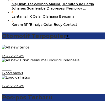
Majukan Taekwondo Maluku, Komiten Keluarga
Johanes Soarlembe Diapresesi Pemprov …
4
Lantamal IX Gelar Olahraga Bersama
5
Korem 151/Binaiya Gelar Body Contest
Otomotif Terpopuler
+
Video Kelemahan dan Kelebihan All New Terios
13.422 views
Daihatsu Santai Penjualan Sirion Kalah Jauh dari Mobil
LCGC
12.557 views
Belum Pakai CVT, Apa yang Ditakuti Daihatsu Indonesia?
12.497 views
Pos-pos Terbaru