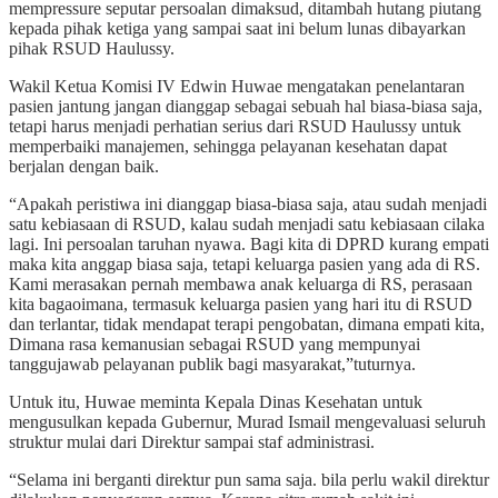
mempressure seputar persoalan dimaksud, ditambah hutang piutang
kepada pihak ketiga yang sampai saat ini belum lunas dibayarkan
pihak RSUD Haulussy.
Wakil Ketua Komisi IV Edwin Huwae mengatakan penelantaran
pasien jantung jangan dianggap sebagai sebuah hal biasa-biasa saja,
tetapi harus menjadi perhatian serius dari RSUD Haulussy untuk
memperbaiki manajemen, sehingga pelayanan kesehatan dapat
berjalan dengan baik.
“Apakah peristiwa ini dianggap biasa-biasa saja, atau sudah menjadi
satu kebiasaan di RSUD, kalau sudah menjadi satu kebiasaan cilaka
lagi. Ini persoalan taruhan nyawa. Bagi kita di DPRD kurang empati
maka kita anggap biasa saja, tetapi keluarga pasien yang ada di RS.
Kami merasakan pernah membawa anak keluarga di RS, perasaan
kita bagaoimana, termasuk keluarga pasien yang hari itu di RSUD
dan terlantar, tidak mendapat terapi pengobatan, dimana empati kita,
Dimana rasa kemanusian sebagai RSUD yang mempunyai
tanggujawab pelayanan publik bagi masyarakat,”tuturnya.
Untuk itu, Huwae meminta Kepala Dinas Kesehatan untuk
mengusulkan kepada Gubernur, Murad Ismail mengevaluasi seluruh
struktur mulai dari Direktur sampai staf administrasi.
“Selama ini berganti direktur pun sama saja. bila perlu wakil direktur