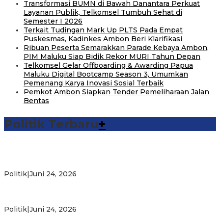
Transformasi BUMN di Bawah Danantara Perkuat
Layanan Publik, Telkomsel Tumbuh Sehat di
Semester I 2026
Terkait Tudingan Mark Up PLTS Pada Empat
Puskesmas, Kadinkes Ambon Beri Klarifikasi
Ribuan Peserta Semarakkan Parade Kebaya Ambon,
PIM Maluku Siap Bidik Rekor MURI Tahun Depan
Telkomsel Gelar Offboarding & Awarding Papua
Maluku Digital Bootcamp Season 3, Umumkan
Pemenang Karya Inovasi Sosial Terbaik
Pemkot Ambon Siapkan Tender Pemeliharaan Jalan
Bentas
Politik Terbaru
+
Michael Wattimena : Blok Masela Mulai Bergerak di Era
Bahlil
Politik
|
Juni 24, 2026
Putra Maluku Pimpin Penegakan Hukum ESDM, Michael
Wattimena Perkuat Sinergi deng…
Politik
|
Juni 24, 2026