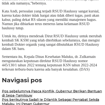
tidak ada namanya,”bebernya.
Kata Andi, persoalan yang terjadi RSUD Haulussy sangat kursial,
karena kalau dokter tidak hargai atau tidak diberi tugas, pasti akan
kabur, paling dekat RS silaom yang memiliki manajemen bagus.
Namun jika dibiarkan terus menerus lama kelamaan RSUD
haulussy tutup.
Untuk itu, dirinya mendesak Dirut RSUD Haulussy untuk merubah
kembali SK KSM yang telah diterbitkan sebelumnya, dan mengisi
kembali Dokter organik yang sangat dibutuhkan RSUD Haulussy
dalam SK baru.
Sementara itu, Kepala Dinas Kesehatan Maluku, dr. Zulkarnain
mengutarakan keputusan direktur RSUD Haulussy nomor
445/130/1 tahun 2022 tentang keputusan KSN tahun 2022-2024
terkesan terburu-buru karena ada banyak kesalahan. (DAS)
Navigasi pos
Pos sebelumnya
Pasca Konflik, Gubernur Berikan Bantuan
di Sepa-Tamilouw
Pos berikutnya
Sadali Ie Dilantik Sebagai Penjabat Sekda
Maluku, Ini Pesan Gubernur