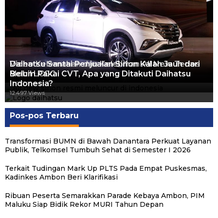
Video Kelemahan dan Kelebihan All New Terios
Daihatsu Santai Penjualan Sirion Kalah Jauh dari
Mobil LCGC
Belum Pakai CVT, Apa yang Ditakuti Daihatsu
13.422 Views
Indonesia?
12.557 Views
12.497 Views
Pos-pos Terbaru
Transformasi BUMN di Bawah Danantara Perkuat Layanan
Publik, Telkomsel Tumbuh Sehat di Semester I 2026
Terkait Tudingan Mark Up PLTS Pada Empat Puskesmas,
Kadinkes Ambon Beri Klarifikasi
Ribuan Peserta Semarakkan Parade Kebaya Ambon, PIM
Maluku Siap Bidik Rekor MURI Tahun Depan