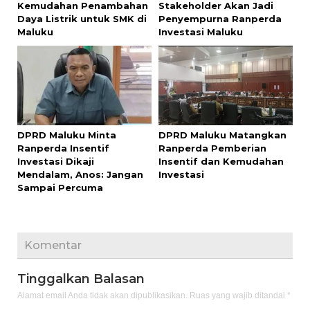
Kemudahan Penambahan
Stakeholder Akan Jadi
Daya Listrik untuk SMK di
Penyempurna Ranperda
Maluku
Investasi Maluku
DPRD Maluku Minta
DPRD Maluku Matangkan
Ranperda Insentif
Ranperda Pemberian
Investasi Dikaji
Insentif dan Kemudahan
Mendalam, Anos: Jangan
Investasi
Sampai Percuma
Komentar
Tinggalkan Balasan
Alamat email Anda tidak akan dipublikasikan.
Ruas yang wajib ditandai
*