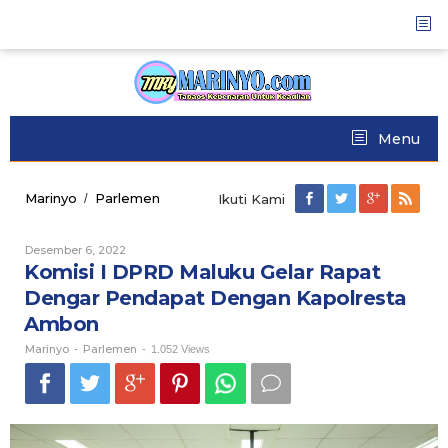
Skip
to
content
Menu
Marinyo
Parlemen
Komisi
/
Ikuti Kami
I
DPRD
Desember 6, 2022
Oleh
Maluku
Marinyo
Komisi I DPRD Maluku Gelar Rapat
Gelar
Rapat
Dengar Pendapat Dengan Kapolresta
Dengar
Ambon
Pendapat
Dengan
Marinyo
Parlemen
-
-
1.052 Views
Kapolresta
Ambon