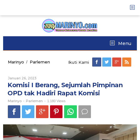
Skip
to
content
Menu
Marinyo
Parlemen
Komisi
/
Ikuti Kami
I
Berang,
Januari 26, 2023
Oleh
Sejumlah
Marinyo
Komisi I Berang, Sejumlah Pimpinan
Pimpinan
OPD
OPD tak Hadiri Rapat Komisi
tak
Marinyo
Parlemen
Hadiri
-
-
1.180 Views
Rapat
Komisi