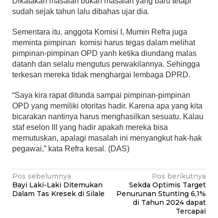
Dikatakan masalah bukan masalah yang baru tetapi
sudah sejak tahun lalu dibahas ujar dia.
Sementara itu, anggota Komisi I, Mumin Refra juga
meminta pimpinan komisi harus tegas dalam melihat
pimpinan-pimpinan OPD yanh ketika diundang malas
datanh dan selalu mengutus perwakilannya. Sehingga
terkesan mereka tidak menghargai lembaga DPRD.
“Saya kira rapat ditunda sampai pimpinan-pimpinan
OPD yang memiliki otoritas hadir. Karena apa yang kita
bicarakan nantinya harus menghasilkan sesuatu. Kalau
staf eselon III yang hadir apakah mereka bisa
memutuskan, apalagi masalah ini menyangkut hak-hak
pegawai,” kata Refra kesal. (DAS)
Navigasi
Pos sebelumnya
Pos berikutnya
Bayi Laki-Laki Ditemukan
Sekda Optimis Target
pos
Dalam Tas Kresek di Silale
Penurunan Stunting 6,1%
di Tahun 2024 dapat
Tercapai