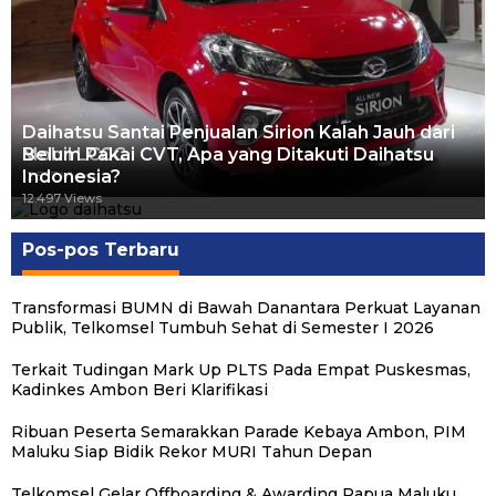
Daihatsu Santai Penjualan Sirion Kalah Jauh dari
Mobil LCGC
Belum Pakai CVT, Apa yang Ditakuti Daihatsu
Indonesia?
12.557 Views
12.497 Views
Pos-pos Terbaru
Transformasi BUMN di Bawah Danantara Perkuat Layanan
Publik, Telkomsel Tumbuh Sehat di Semester I 2026
Terkait Tudingan Mark Up PLTS Pada Empat Puskesmas,
Kadinkes Ambon Beri Klarifikasi
Ribuan Peserta Semarakkan Parade Kebaya Ambon, PIM
Maluku Siap Bidik Rekor MURI Tahun Depan
Telkomsel Gelar Offboarding & Awarding Papua Maluku