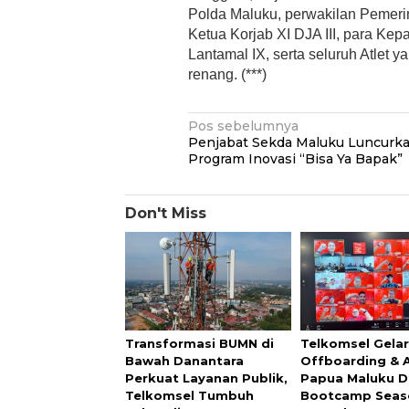
Polda Maluku, perwakilan Pemeri
Ketua Korjab XI DJA III, para Ke
Lantamal IX, serta seluruh Atlet 
renang. (***)
Navigasi
Pos sebelumnya
Penjabat Sekda Maluku Luncurk
pos
Program Inovasi “Bisa Ya Bapak”
Don't Miss
Transformasi BUMN di
Telkomsel Gela
Bawah Danantara
Offboarding & 
Perkuat Layanan Publik,
Papua Maluku Di
Telkomsel Tumbuh
Bootcamp Seas