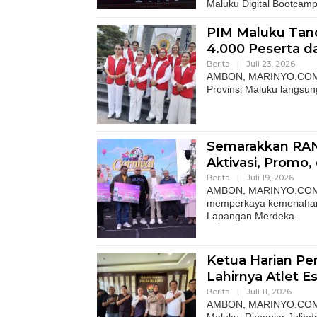
Maluku Digital Bootcam
PIM Maluku Tanc
4.000 Peserta 
Berita
|
Juli 23, 2026
AMBON, MARINYO.COM –
Provinsi Maluku langsun
Semarakkan RAN
Aktivasi, Promo,
Berita
|
Juli 19, 2026
AMBON, MARINYO.COM– T
memperkaya kemeriahan
Lapangan Merdeka.
Ketua Harian Pe
Lahirnya Atlet E
Berita
|
Juli 11, 2026
AMBON, MARINYO.COM– K