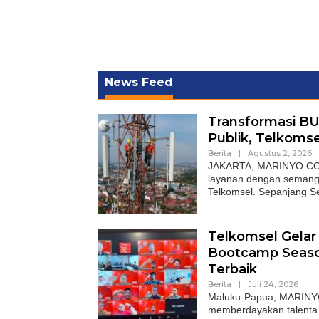
News Feed
Transformasi B
Publik, Telkoms
Berita
|
Agustus 2, 2026
JAKARTA, MARINYO.COM–
layanan dengan semanga
Telkomsel. Sepanjang S
Telkomsel Gelar
Bootcamp Seaso
Terbaik
Berita
|
Juli 24, 2026
Maluku-Papua, MARINY
memberdayakan talenta 