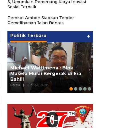
3, Umumkan Pemenang Karya Inovasi
Sosial Terbaik
Pemkot Ambon Siapkan Tender
Pemeliharaan Jalan Bentas
Politik Terbaru
+
Putra Maluk
Michael Wattimena : Blok
Hukum ESDM,
Masela Mulai Bergerak di Era
Wattimena P
Bahlil
deng…
Politik
|
Juni 24, 2026
Politik
|
Juni 24, 