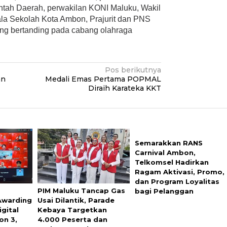
ntah Daerah, perwakilan KONI Maluku, Wakil
pala Sekolah Kota Ambon, Prajurit dan PNS
yang bertanding pada cabang olahraga
Pos berikutnya
an
Medali Emas Pertama POPMAL
Diraih Karateka KKT
Semarakkan RANS
Carnival Ambon,
Telkomsel Hadirkan
Ragam Aktivasi, Promo,
dan Program Loyalitas
r
PIM Maluku Tancap Gas
bagi Pelanggan
Awarding
Usai Dilantik, Parade
gital
Kebaya Targetkan
on 3,
4.000 Peserta dan