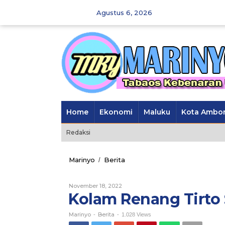
Skip
Agustus 6, 2026
to
content
Home
Ekonomi
Maluku
Kota Ambo
Redaksi
Marinyo
Berita
Kolam
/
Renang
Tirto
November 18, 2022
Oleh
Sagoro
Marinyo
Kolam Renang Tirto 
11
Diresmikan
Marinyo
Berita
-
-
1.028 Views