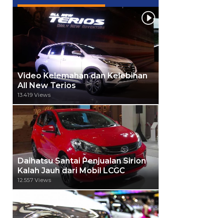
Video Kelemahan dan Kelebihan
All New Terios
13.419 Views
Daihatsu Santai Penjualan Sirion
Kalah Jauh dari Mobil LCGC
12.557 Views