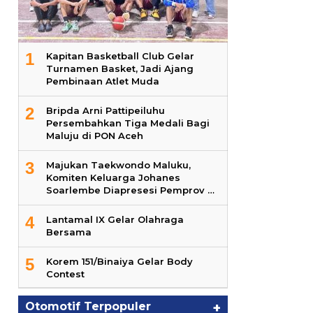
1
Kapitan Basketball Club Gelar
Turnamen Basket, Jadi Ajang
Pembinaan Atlet Muda
2
Bripda Arni Pattipeiluhu
Persembahkan Tiga Medali Bagi
Maluju di PON Aceh
3
Majukan Taekwondo Maluku,
Komiten Keluarga Johanes
Soarlembe Diapresesi Pemprov …
4
Lantamal IX Gelar Olahraga
Bersama
5
Korem 151/Binaiya Gelar Body
Contest
Otomotif Terpopuler
+