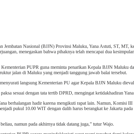
mbatan Nasional (BJJN) Provinsi Maluku, Yana Astuti, ST, MT, k
rjuangan, menegaskan bahwa pihaknya telah mencapai dua kesimpulan 
a Kementerian PUPR guna meminta penarikan Kepala BJJN Maluku dari j
uktur jalan di Maluku yang menjadi tanggung jawab balai tersebut.
menyurati langsung Kementerian PU agar Kepala BJJN Maluku dievalua
sa sesuai dengan tata tertib DPRD, mengingat ketidakhadiran Yana s
na berhalangan hadir karena mengikuti rapat lain. Namun, Komisi III 
jadi pukul 10.00 WIT dengan dalih harus berangkat ke Jakarta pada p
 beliau, namun pada akhirnya tidak datang juga,” tutur Wajo.