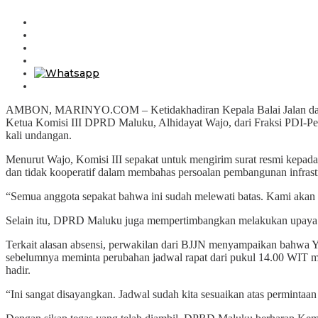
AMBON, MARINYO.COM – Ketidakhadiran Kepala Balai Jalan dan Je
Ketua Komisi III DPRD Maluku, Alhidayat Wajo, dari Fraksi PDI-Pe
kali undangan.
Menurut Wajo, Komisi III sepakat untuk mengirim surat resmi kepad
dan tidak kooperatif dalam membahas persoalan pembangunan infrastr
“Semua anggota sepakat bahwa ini sudah melewati batas. Kami akan 
Selain itu, DPRD Maluku juga mempertimbangkan melakukan upaya pak
Terkait alasan absensi, perwakilan dari BJJN menyampaikan bahwa Ya
sebelumnya meminta perubahan jadwal rapat dari pukul 14.00 WIT men
hadir.
“Ini sangat disayangkan. Jadwal sudah kita sesuaikan atas permintaan