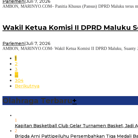
Parlemen
|
Juli 7, 2026
AMBON, MARINYO.COM– Panitia Khusus (Pansus) DPRD Maluku terus mematan
Wakil Ketua Komisi II DPRD Maluku 
Parlemen
|
Juli 7, 2026
AMBON, MARINYO.COM- Wakil Ketua Komisi II DPRD Maluku, Suanty Jhon 
1
2
3
…
304
Berikutnya
Olahraga Terbaru
+
1
Kapitan Basketball Club Gelar Turnamen Basket, Jadi
2
Bripda Arni Pattipeiluhu Persembahkan Tiga Medali B