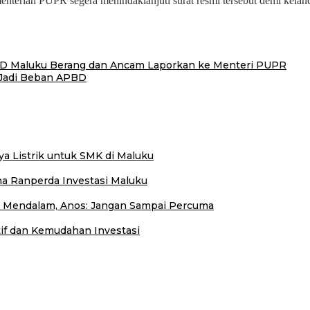
terian PUPR segera menindaklanjuti surat resmi tersebut demi kelanca
PRD Maluku Berang dan Ancam Laporkan ke Menteri PUPR
a Jadi Beban APBD
 Listrik untuk SMK di Maluku
a Ranperda Investasi Maluku
ji Mendalam, Anos: Jangan Sampai Percuma
f dan Kemudahan Investasi