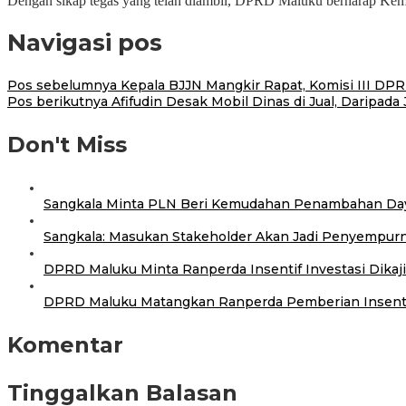
Dengan sikap tegas yang telah diambil, DPRD Maluku berharap Kemen
Navigasi pos
Pos sebelumnya
Kepala BJJN Mangkir Rapat, Komisi III D
Pos berikutnya
Afifudin Desak Mobil Dinas di Jual, Daripad
Don't Miss
Sangkala Minta PLN Beri Kemudahan Penambahan Daya
Sangkala: Masukan Stakeholder Akan Jadi Penyempurn
DPRD Maluku Minta Ranperda Insentif Investasi Dika
DPRD Maluku Matangkan Ranperda Pemberian Insenti
Komentar
Tinggalkan Balasan