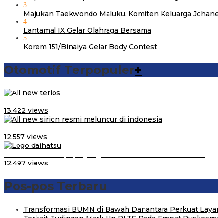
3
Majukan Taekwondo Maluku, Komiten Keluarga Johane
4
Lantamal IX Gelar Olahraga Bersama
5
Korem 151/Binaiya Gelar Body Contest
Otomotif Terpopuler
+
Video Kelemahan dan Kelebihan All New Terios
13.422 views
Daihatsu Santai Penjualan Sirion Kalah Jauh dari Mobil LCGC
12.557 views
Belum Pakai CVT, Apa yang Ditakuti Daihatsu Indonesia?
12.497 views
Pos-pos Terbaru
Transformasi BUMN di Bawah Danantara Perkuat Layan