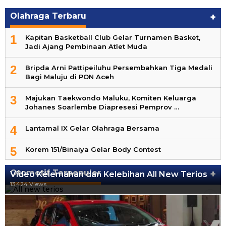
Olahraga Terbaru
+
1
Kapitan Basketball Club Gelar Turnamen Basket,
Jadi Ajang Pembinaan Atlet Muda
2
Bripda Arni Pattipeiluhu Persembahkan Tiga Medali
Bagi Maluju di PON Aceh
3
Majukan Taekwondo Maluku, Komiten Keluarga
Johanes Soarlembe Diapresesi Pemprov …
4
Lantamal IX Gelar Olahraga Bersama
5
Korem 151/Binaiya Gelar Body Contest
Otomotif Terpopuler
+
Video Kelemahan dan Kelebihan All New Terios
13.424 Views