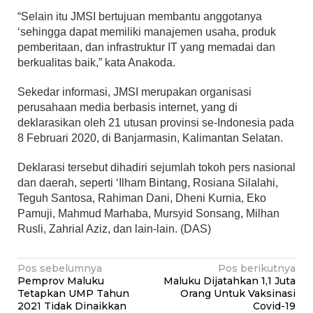
“Selain itu JMSI bertujuan membantu anggotanya
‘sehingga dapat memiliki manajemen usaha, produk
pemberitaan, dan infrastruktur IT yang memadai dan
berkualitas baik,” kata Anakoda.
Sekedar informasi, JMSI merupakan organisasi
perusahaan media berbasis internet, yang di
deklarasikan oleh 21 utusan provinsi se-Indonesia pada
8 Februari 2020, di Banjarmasin, Kalimantan Selatan.
Deklarasi tersebut dihadiri sejumlah tokoh pers nasional
dan daerah, seperti ‘Ilham Bintang, Rosiana Silalahi,
Teguh Santosa, Rahiman Dani, Dheni Kurnia, Eko
Pamuji, Mahmud Marhaba, Mursyid Sonsang, Milhan
Rusli, Zahrial Aziz, dan lain-lain. (DAS)
Navigasi
Pos sebelumnya
Pos berikutnya
Pemprov Maluku
Maluku Dijatahkan 1,1 Juta
pos
Tetapkan UMP Tahun
Orang Untuk Vaksinasi
2021 Tidak Dinaikkan
Covid-19