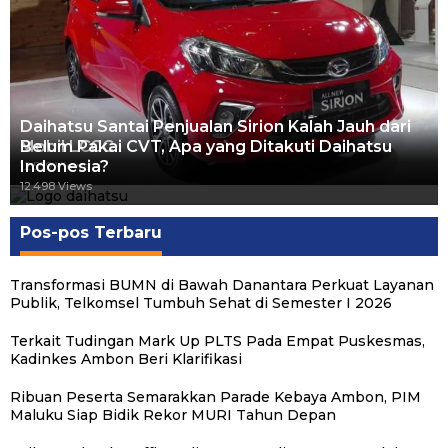
Daihatsu Santai Penjualan Sirion Kalah Jauh dari
Mobil LCGC
Belum Pakai CVT, Apa yang Ditakuti Daihatsu
Indonesia?
12.559 Views
12.498 Views
Pos-pos Terbaru
Transformasi BUMN di Bawah Danantara Perkuat Layanan
Publik, Telkomsel Tumbuh Sehat di Semester I 2026
Terkait Tudingan Mark Up PLTS Pada Empat Puskesmas,
Kadinkes Ambon Beri Klarifikasi
Ribuan Peserta Semarakkan Parade Kebaya Ambon, PIM
Maluku Siap Bidik Rekor MURI Tahun Depan