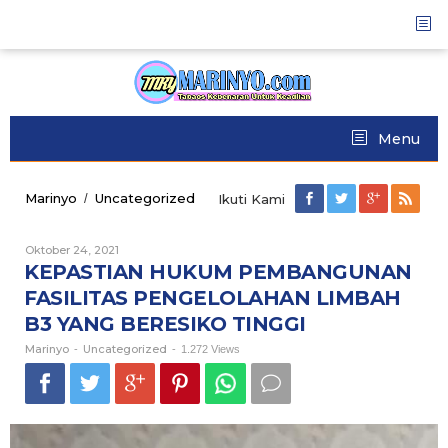
Skip
to
content
Menu
Marinyo
Uncategorized
KEPASTIAN
/
Ikuti Kami
HUKUM
PEMBANGUNAN
Oktober 24, 2021
Oleh
FASILITAS
Marinyo
KEPASTIAN HUKUM PEMBANGUNAN
PENGELOLAHAN
LIMBAH
FASILITAS PENGELOLAHAN LIMBAH
B3
B3 YANG BERESIKO TINGGI
YANG
BERESIKO
Marinyo
Uncategorized
-
-
1.272 Views
TINGGI