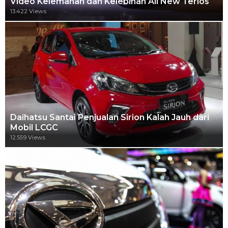
Video Kelemahan dan Kelebihan All New Terios
13.422 Views
Daihatsu Santai Penjualan Sirion Kalah Jauh dari
Mobil LCGC
12.559 Views