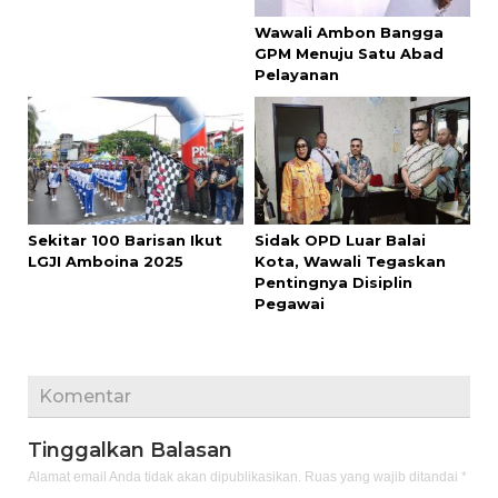
Wawali Ambon Bangga
GPM Menuju Satu Abad
Pelayanan
Sekitar 100 Barisan Ikut
Sidak OPD Luar Balai
LGJI Amboina 2025
Kota, Wawali Tegaskan
Pentingnya Disiplin
Pegawai
Komentar
Tinggalkan Balasan
Alamat email Anda tidak akan dipublikasikan.
Ruas yang wajib ditandai
*