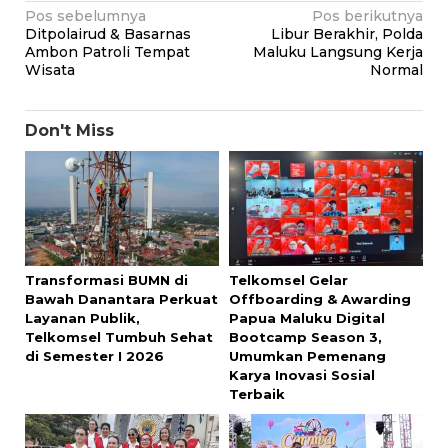
Navigasi
Pos sebelumnya
Pos berikutnya
Ditpolairud & Basarnas
Libur Berakhir, Polda
pos
Ambon Patroli Tempat
Maluku Langsung Kerja
Wisata
Normal
Don't Miss
Transformasi BUMN di
Telkomsel Gelar
Bawah Danantara Perkuat
Offboarding & Awarding
Layanan Publik,
Papua Maluku Digital
Telkomsel Tumbuh Sehat
Bootcamp Season 3,
di Semester I 2026
Umumkan Pemenang
Karya Inovasi Sosial
Terbaik