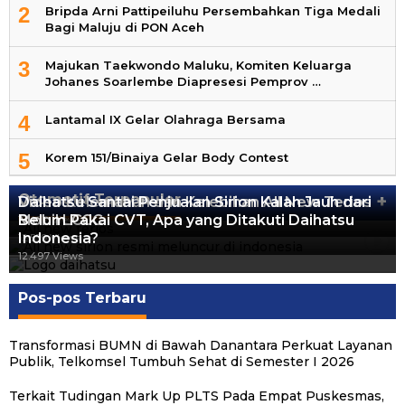
2
Bripda Arni Pattipeiluhu Persembahkan Tiga Medali
Bagi Maluju di PON Aceh
3
Majukan Taekwondo Maluku, Komiten Keluarga
Johanes Soarlembe Diapresesi Pemprov …
4
Lantamal IX Gelar Olahraga Bersama
5
Korem 151/Binaiya Gelar Body Contest
Otomotif Terpopuler
+
Video Kelemahan dan Kelebihan All New Terios
Daihatsu Santai Penjualan Sirion Kalah Jauh dari
Mobil LCGC
Belum Pakai CVT, Apa yang Ditakuti Daihatsu
13.422 Views
Indonesia?
12.559 Views
12.497 Views
Pos-pos Terbaru
Transformasi BUMN di Bawah Danantara Perkuat Layanan
Publik, Telkomsel Tumbuh Sehat di Semester I 2026
Terkait Tudingan Mark Up PLTS Pada Empat Puskesmas,