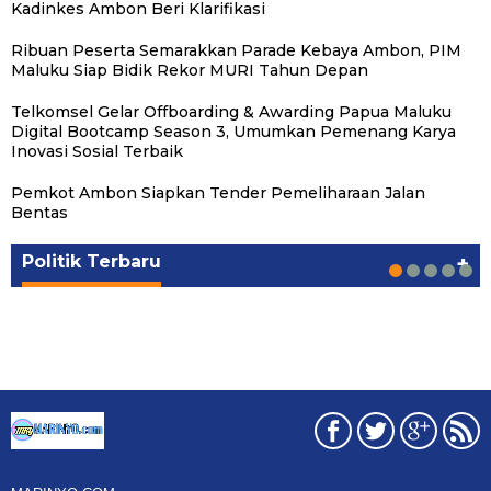
Kadinkes Ambon Beri Klarifikasi
Ribuan Peserta Semarakkan Parade Kebaya Ambon, PIM
Maluku Siap Bidik Rekor MURI Tahun Depan
Telkomsel Gelar Offboarding & Awarding Papua Maluku
Digital Bootcamp Season 3, Umumkan Pemenang Karya
Inovasi Sosial Terbaik
Pemkot Ambon Siapkan Tender Pemeliharaan Jalan
Michael Wattimena : Blok Masela Mulai
Putra Maluku Pimpin Penegakan Hukum ESDM,
Milad ke-24 PKS Maluku, Ratusan Warga
PKS Targetkan Peningkatan Kursi Legislatif
Gubernur Maluku Harap PKS Terus
Bentas
Bergerak di Era Bahlil
Michael Wattimena Perkuat Sinergi deng…
Nikmati Pelayanan Sosial dan Kebersamaan
dan Kepala Daerah di Maluku
Bertransformasi dalam Melayani Masyarakat
Politik
Politik
Politik
Politik
Politik
|
|
|
|
|
Juni 24, 2026
Juni 24, 2026
Mei 17, 2026
Agustus 24, 2025
Agustus 24, 2025
Politik Terbaru
+