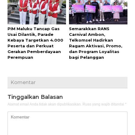
PIM Maluku Tancap Gas
Semarakkan RANS
Usai Dilantik, Parade
Carnival Ambon,
Kebaya Targetkan 4.000
Telkomsel Hadirkan
Peserta dan Perkuat
Ragam Aktivasi, Promo,
Gerakan Pemberdayaan
dan Program Loyalitas
Perempuan
bagi Pelanggan
Komentar
Tinggalkan Balasan
Alamat email Anda tidak akan dipublikasikan.
Ruas yang wajib ditandai
*