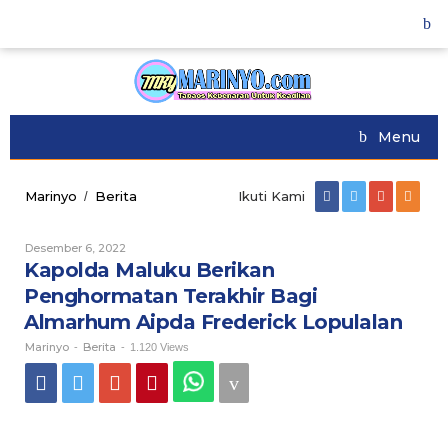
Skip
to
content
Menu
Marinyo
Berita
Kapolda
Ikuti Kami
/
Maluku
Berikan
Desember 6, 2022
Oleh
Penghormatan
Marinyo
Kapolda Maluku Berikan
Terakhir
Bagi
Penghormatan Terakhir Bagi
Almarhum
Almarhum Aipda Frederick Lopulalan
Aipda
Frederick
Marinyo
Berita
-
-
1.120 Views
Lopulalan