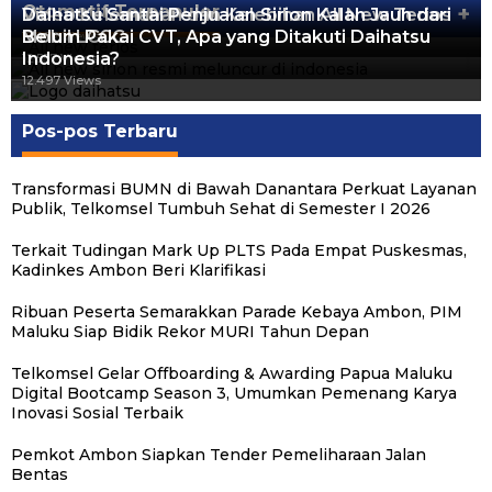
Otomotif Terpopuler
+
Video Kelemahan dan Kelebihan All New Terios
Daihatsu Santai Penjualan Sirion Kalah Jauh dari
Mobil LCGC
Belum Pakai CVT, Apa yang Ditakuti Daihatsu
13.422 Views
Indonesia?
12.557 Views
12.497 Views
Pos-pos Terbaru
Transformasi BUMN di Bawah Danantara Perkuat Layanan
Publik, Telkomsel Tumbuh Sehat di Semester I 2026
Terkait Tudingan Mark Up PLTS Pada Empat Puskesmas,
Kadinkes Ambon Beri Klarifikasi
Ribuan Peserta Semarakkan Parade Kebaya Ambon, PIM
Maluku Siap Bidik Rekor MURI Tahun Depan
Telkomsel Gelar Offboarding & Awarding Papua Maluku
Digital Bootcamp Season 3, Umumkan Pemenang Karya
Inovasi Sosial Terbaik
Pemkot Ambon Siapkan Tender Pemeliharaan Jalan
Michael Wattimena : Blok Masela Mulai
Putra Maluku Pimpin Penegakan Hukum ESDM,
Milad ke-24 PKS Maluku, Ratusan Warga
PKS Targetkan Peningkatan Kursi Legislatif
Gubernur Maluku Harap PKS Terus
Bentas