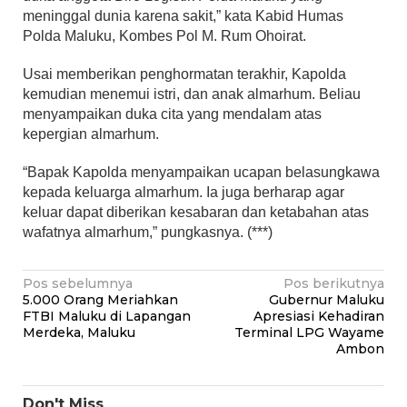
meninggal dunia karena sakit,” kata Kabid Humas
Polda Maluku, Kombes Pol M. Rum Ohoirat.
Usai memberikan penghormatan terakhir, Kapolda
kemudian menemui istri, dan anak almarhum. Beliau
menyampaikan duka cita yang mendalam atas
kepergian almarhum.
“Bapak Kapolda menyampaikan ucapan belasungkawa
kepada keluarga almarhum. Ia juga berharap agar
keluar dapat diberikan kesabaran dan ketabahan atas
wafatnya almarhum,” pungkasnya. (***)
Navigasi
Pos sebelumnya
Pos berikutnya
5.000 Orang Meriahkan
Gubernur Maluku
pos
FTBI Maluku di Lapangan
Apresiasi Kehadiran
Merdeka, Maluku
Terminal LPG Wayame
Ambon
Don't Miss