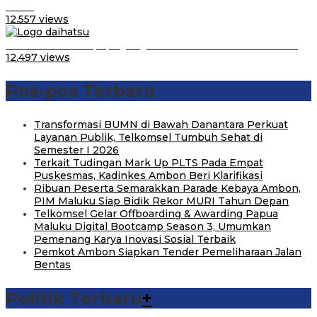
LCGC
12.557 views
Belum Pakai CVT, Apa yang Ditakuti Daihatsu Indonesia?
12.497 views
Pos-pos Terbaru
Transformasi BUMN di Bawah Danantara Perkuat
Layanan Publik, Telkomsel Tumbuh Sehat di
Semester I 2026
Terkait Tudingan Mark Up PLTS Pada Empat
Puskesmas, Kadinkes Ambon Beri Klarifikasi
Ribuan Peserta Semarakkan Parade Kebaya Ambon,
PIM Maluku Siap Bidik Rekor MURI Tahun Depan
Telkomsel Gelar Offboarding & Awarding Papua
Maluku Digital Bootcamp Season 3, Umumkan
Pemenang Karya Inovasi Sosial Terbaik
Pemkot Ambon Siapkan Tender Pemeliharaan Jalan
Bentas
Politik Terbaru
+