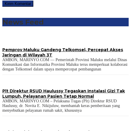
News Feed
Pemprov Maluku Gandeng Telkomsel, Percepat Akses
Jaringan di Wilayah 3T
AMBON, MARINYO.COM — Pemerintah Provinsi Maluku melalui Dinas
Komunikasi dan Informatika Provinsi Maluku terus memperkuat kolaborasi
dengan Telkomsel dalam upaya mempercepat pembangunan
Plt Direktur RSUD Haulussy Tegaskan Instalasi Gizi Tak
Lumpuh, Pelayanan Pasien Tetap Normal
AMBON, MARINYO.COM – Pelaksana Tugas (Plt) Direktur RSUD
Haulussy, dr. Novita E. Nikijuluw, membantah keras pemberitaan yang
menyebutkan pelayanan rumah sakit, khususnya