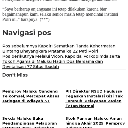
“Saya berharap anjangsana ini tetap dilakukan karena biar
bagaimanapun kami selaku senior masih tetap mencintai institusi
Polri ini,” harapnya. (***)
Navigasi pos
Pos sebelumnya
Kapolri Sematkan Tanda Kehormatan
Bintang Bhayangkara Pratama ke 22 Pati Polri
Pos berikutnya
Melalui Vicon, Kapolda, Forkopimda serta
Tokoh Agama di Maluku Hadiri Doa Bersama dan
Revitalisasi 77 Situs Ibadah
Don't Miss
Pemprov Maluku Gandeng
Plt Direktur RSUD Haulussy
Telkomsel, Percepat Akses
Tegaskan Instalasi Gizi Tak
Jaringan di Wilayah 3T
Lumpuh, Pelayanan Pasien
Tetap Normal
Sekda Maluku Buka
Stok Pangan Maluku Aman
Pendampingan Pelaporan
hingga Akhir 2025, Pemprov
SITPAKD 2025, Tekankan
Dukung MBG