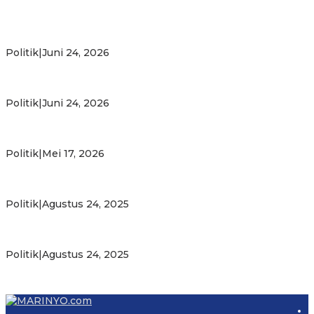
Michael Wattimena : Blok Masela Mulai Bergerak di Era
Bahlil
Politik
|
Juni 24, 2026
Putra Maluku Pimpin Penegakan Hukum ESDM, Michael
Wattimena Perkuat Sinergi deng…
Politik
|
Juni 24, 2026
Milad ke-24 PKS Maluku, Ratusan Warga Nikmati
Pelayanan Sosial dan Kebersamaan
Politik
|
Mei 17, 2026
PKS Targetkan Peningkatan Kursi Legislatif dan Kepala
Daerah di Maluku
Politik
|
Agustus 24, 2025
Gubernur Maluku Harap PKS Terus Bertransformasi dalam
Melayani Masyarakat
Politik
|
Agustus 24, 2025