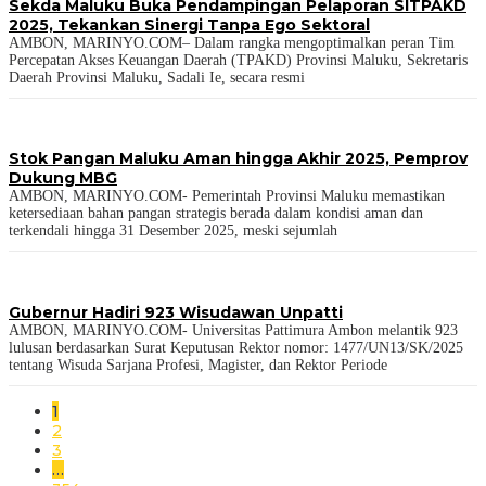
Sekda Maluku Buka Pendampingan Pelaporan SITPAKD
2025, Tekankan Sinergi Tanpa Ego Sektoral
AMBON, MARINYO.COM– Dalam rangka mengoptimalkan peran Tim
Percepatan Akses Keuangan Daerah (TPAKD) Provinsi Maluku, Sekretaris
Daerah Provinsi Maluku, Sadali Ie, secara resmi
Stok Pangan Maluku Aman hingga Akhir 2025, Pemprov
Dukung MBG
AMBON, MARINYO.COM- Pemerintah Provinsi Maluku memastikan
ketersediaan bahan pangan strategis berada dalam kondisi aman dan
terkendali hingga 31 Desember 2025, meski sejumlah
Gubernur Hadiri 923 Wisudawan Unpatti
AMBON, MARINYO.COM- Universitas Pattimura Ambon melantik 923
lulusan berdasarkan Surat Keputusan Rektor nomor: 1477/UN13/SK/2025
tentang Wisuda Sarjana Profesi, Magister, dan Rektor Periode
1
2
3
…