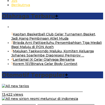
354
Berikutnya
Olahraga Terbaru
+
1
Kapitan Basketball Club Gelar Turnamen Basket,
Jadi Ajang Pembinaan Atlet Muda
2
Bripda Arni Pattipeiluhu Persembahkan Tiga Medali
Bagi Maluju di PON Aceh
3
Majukan Taekwondo Maluku, Komiten Keluarga
Johanes Soarlembe Diapresesi Pemprov …
4
Lantamal IX Gelar Olahraga Bersama
5
Korem 151/Binaiya Gelar Body Contest
Otomotif Terpopuler
+
Video Kelemahan dan Kelebihan All New Terios
13.422 views
Daihatsu Santai Penjualan Sirion Kalah Jauh dari Mobil