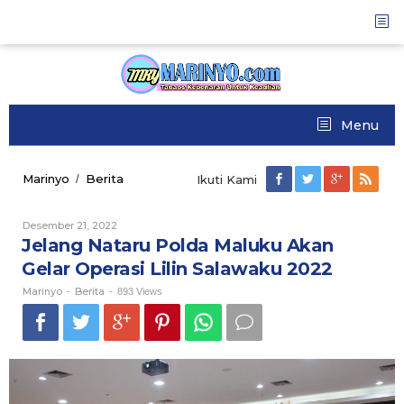
Skip
to
content
Menu
Marinyo
Berita
Jelang
/
Ikuti Kami
Nataru
Polda
Desember 21, 2022
Oleh
Maluku
Marinyo
Jelang Nataru Polda Maluku Akan
Akan
Gelar
Gelar Operasi Lilin Salawaku 2022
Operasi
Marinyo
Berita
Lilin
-
-
893 Views
Salawaku
2022