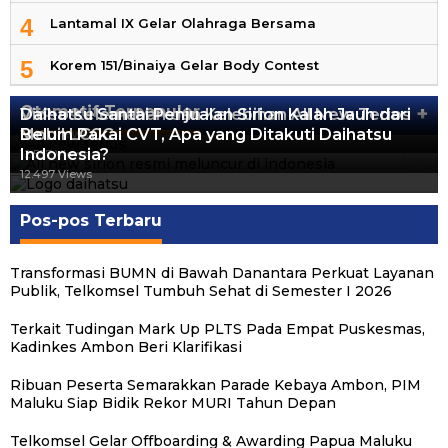
4
Lantamal IX Gelar Olahraga Bersama
5
Korem 151/Binaiya Gelar Body Contest
Otomotif Terpopuler
+
Video Kelemahan dan Kelebihan All New Terios
Daihatsu Santai Penjualan Sirion Kalah Jauh dari
Mobil LCGC
Belum Pakai CVT, Apa yang Ditakuti Daihatsu
13.421 Views
Indonesia?
12.557 Views
12.497 Views
Pos-pos Terbaru
Transformasi BUMN di Bawah Danantara Perkuat Layanan
Publik, Telkomsel Tumbuh Sehat di Semester I 2026
Terkait Tudingan Mark Up PLTS Pada Empat Puskesmas,
Kadinkes Ambon Beri Klarifikasi
Ribuan Peserta Semarakkan Parade Kebaya Ambon, PIM
Maluku Siap Bidik Rekor MURI Tahun Depan
Telkomsel Gelar Offboarding & Awarding Papua Maluku