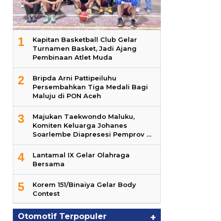
1
Kapitan Basketball Club Gelar
Turnamen Basket, Jadi Ajang
Pembinaan Atlet Muda
2
Bripda Arni Pattipeiluhu
Persembahkan Tiga Medali Bagi
Maluju di PON Aceh
3
Majukan Taekwondo Maluku,
Komiten Keluarga Johanes
Soarlembe Diapresesi Pemprov …
4
Lantamal IX Gelar Olahraga
Bersama
5
Korem 151/Binaiya Gelar Body
Contest
Otomotif Terpopuler
+