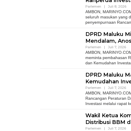
Ranperda Invest
Parlemen
|
Juli 8, 2026
AMBON, MARINYO.COM– W
seluruh masukan yang 
penyempurnaan Ranca
DPRD Maluku Mint
Mendalam, Anos
Parlemen
|
Juli 7, 2026
AMBON, MARINYO.COM- A
meminta pembahasan Ra
dan Kemudahan Investa
DPRD Maluku Ma
Kemudahan Inve
Parlemen
|
Juli 7, 2026
AMBON, MARINYO.COM– 
Rancangan Peraturan Da
Investasi melalui rapat k
Wakil Ketua Kom
Distribusi BBM 
Parlemen
|
Juli 7, 2026