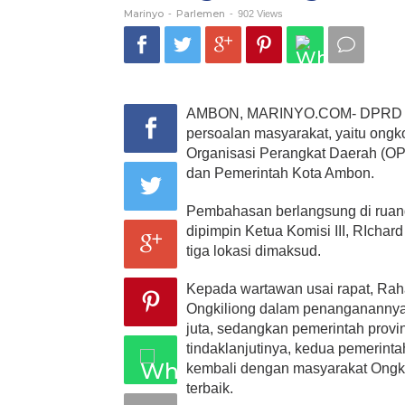
Air
Marinyo
Parlemen
-
-
902 Views
Manis
&
Tawiri
AMBON, MARINYO.COM- DPRD Malu
persoalan masyarakat, yaitu ongko
Organisasi Perangkat Daerah (OPD
dan Pemerintah Kota Ambon.
Pembahasan berlangsung di ruang 
dipimpin Ketua Komisi III, RIchar
tiga lokasi dimaksud.
Kepada wartawan usai rapat, Ra
Ongkiliong dalam penangananny
juta, sedangkan pemerintah provi
tindaklanjutinya, kedua pemerint
kembali dengan masyarakat Ongko
terbaik.