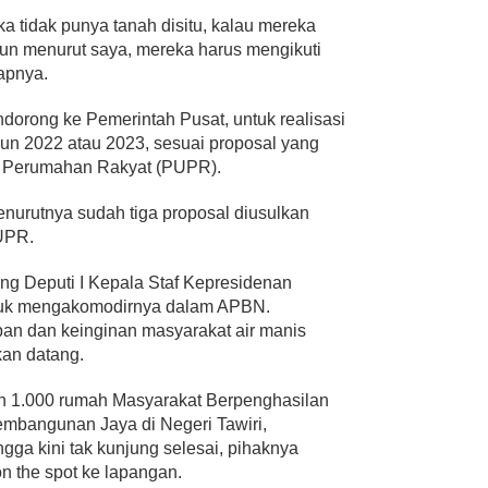
a tidak punya tanah disitu, kalau mereka
mun menurut saya, mereka harus mengikuti
capnya.
ndorong ke Pemerintah Pusat, untuk realisasi
n 2022 atau 2023, sesuai proposal yang
an Perumahan Rakyat (PUPR).
nurutnya sudah tiga proposal diusulkan
UPR.
ong Deputi I Kepala Staf Kepresidenan
ntuk mengakomodirnya dalam APBN.
an dan keinginan masyarakat air manis
kan datang.
 1.000 rumah Masyarakat Berpenghasilan
embangunan Jaya di Negeri Tawiri,
ga kini tak kunjung selesai, pihaknya
 the spot ke lapangan.