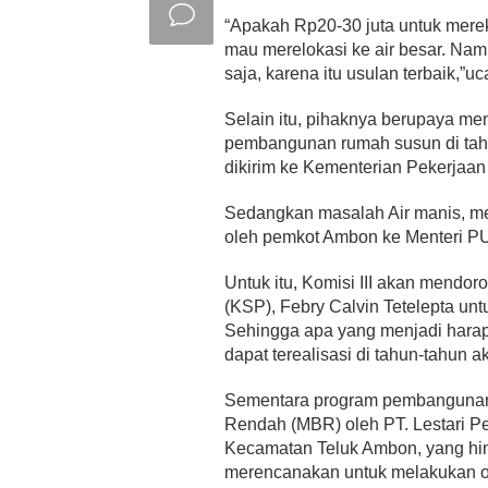
“Apakah Rp20-30 juta untuk merek
mau merelokasi ke air besar. Na
saja, karena itu usulan terbaik,”u
Selain itu, pihaknya berupaya me
pembangunan rumah susun di tahu
dikirim ke Kementerian Pekerja
Sedangkan masalah Air manis, me
oleh pemkot Ambon ke Menteri P
Untuk itu, Komisi III akan mendor
(KSP), Febry Calvin Tetelepta u
Sehingga apa yang menjadi harap
dapat terealisasi di tahun-tahun a
Sementara program pembangunan
Rendah (MBR) oleh PT. Lestari P
Kecamatan Teluk Ambon, yang hing
merencanakan untuk melakukan on