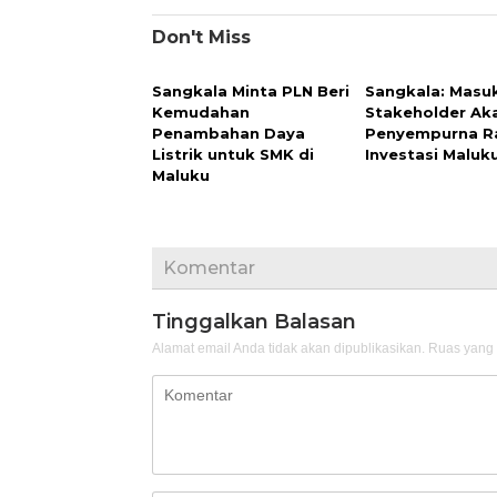
Don't Miss
Sangkala Minta PLN Beri
Sangkala: Masu
Kemudahan
Stakeholder Ak
Penambahan Daya
Penyempurna R
Listrik untuk SMK di
Investasi Maluk
Maluku
Komentar
Tinggalkan Balasan
Alamat email Anda tidak akan dipublikasikan.
Ruas yang 