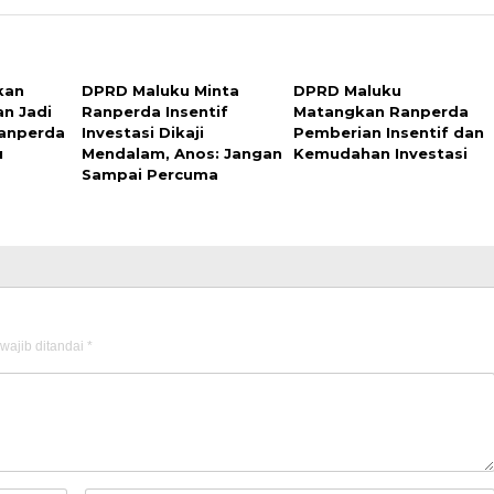
kan
DPRD Maluku Minta
DPRD Maluku
an Jadi
Ranperda Insentif
Matangkan Ranperda
anperda
Investasi Dikaji
Pemberian Insentif dan
u
Mendalam, Anos: Jangan
Kemudahan Investasi
Sampai Percuma
wajib ditandai
*