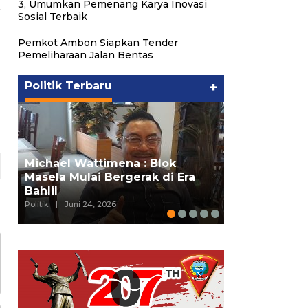
3, Umumkan Pemenang Karya Inovasi
Sosial Terbaik
Pemkot Ambon Siapkan Tender
Pemeliharaan Jalan Bentas
Politik Terbaru
+
Putra Maluk
Michael Wattimena : Blok
Hukum ESDM,
Masela Mulai Bergerak di Era
Wattimena P
Bahlil
deng…
Politik
|
Juni 24, 2026
Politik
|
Juni 24, 