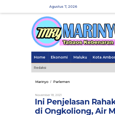
Skip
Agustus 7, 2026
to
content
Home
Ekonomi
Maluku
Kota Ambo
Redaksi
Marinyo
Parlemen
Ini
/
Penjelasan
Rahakbauw
November 18, 2021
Oleh
Terkait
Marinyo
Ini Penjelasan Rah
Masalah
Warga
di Ongkoliong, Air M
di
Ongkoliong,