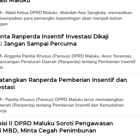
asi Maluku
akil Ketua DPRD Maluku, Abdullah Asis Sangkala, memastikan
disampaikan para pemangku kepentingan akan menjadi bahan
ngan
a Ranperda Insentif Investasi Dikaji
: Jangan Sampai Percuma
nggota Panitia Khusus (Pansus) DPRD Maluku, Anos Yeremias,
ncangan Peraturan Daerah (Ranperda) tentang Pemberian Insentif
si
tangkan Ranperda Pemberian Insentif dan
stasi
Panitia Khusus (Pansus) DPRD Maluku terus mematangkan
erah (Ranperda) tentang Pemberian Insentif dan Kemudahan
erja
isi II DPRD Maluku Soroti Pengawasan
di MBD, Minta Cegah Penimbunan