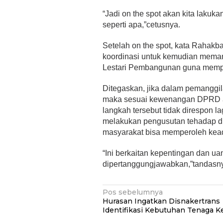
“Jadi on the spot akan kita lakuk
seperti apa,”cetusnya.
Setelah on the spot, kata Rahak
koordinasi untuk kemudian memang
Lestari Pembangunan guna mempe
Ditegaskan, jika dalam pemanggil
maka sesuai kewenangan DPRD ak
langkah tersebut tidak direspon l
melakukan pengusutan tehadap d
masyarakat bisa memperoleh kead
“Ini berkaitan kepentingan dan ua
dipertanggungjawabkan,”tandasn
Navigasi
Pos sebelumnya
Hurasan Ingatkan Disnakertrans
pos
Identifikasi Kebutuhan Tenaga Ke