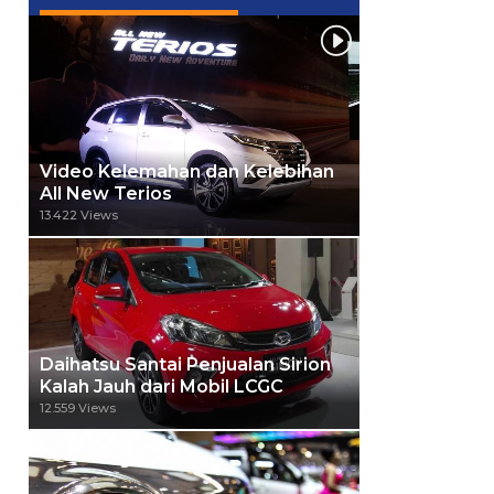
Video Kelemahan dan Kelebihan
All New Terios
13.422 Views
Daihatsu Santai Penjualan Sirion
Kalah Jauh dari Mobil LCGC
12.559 Views