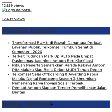
LCGC
12.559 views
Belum Pakai CVT, Apa yang Ditakuti Daihatsu Indonesia?
12.497 views
Pos-pos Terbaru
Transformasi BUMN di Bawah Danantara Perkuat
Layanan Publik, Telkomsel Tumbuh Sehat di
Semester I 2026
Terkait Tudingan Mark Up PLTS Pada Empat
Puskesmas, Kadinkes Ambon Beri Klarifikasi
Ribuan Peserta Semarakkan Parade Kebaya Ambon,
PIM Maluku Siap Bidik Rekor MURI Tahun Depan
Telkomsel Gelar Offboarding & Awarding Papua
Maluku Digital Bootcamp Season 3, Umumkan
Pemenang Karya Inovasi Sosial Terbaik
Pemkot Ambon Siapkan Tender Pemeliharaan Jalan
Bentas
Politik Terbaru
+