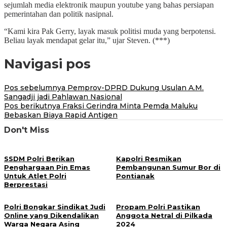
sejumlah media elektronik maupun youtube yang bahas persiapan
pemerintahan dan politik nasipnal.
“Kami kira Pak Gerry, layak masuk politisi muda yang berpotensi.
Beliau layak mendapat gelar itu,” ujar Steven. (***)
Navigasi pos
Pos sebelumnya
Pemprov-DPRD Dukung Usulan A.M.
Sangadji jadi Pahlawan Nasional
Pos berikutnya
Fraksi Gerindra Minta Pemda Maluku
Bebaskan Biaya Rapid Antigen
Don't Miss
SSDM Polri Berikan
Kapolri Resmikan
Penghargaan Pin Emas
Pembangunan Sumur Bor di
Untuk Atlet Polri
Pontianak
Berprestasi
Polri Bongkar Sindikat Judi
Propam Polri Pastikan
Online yang Dikendalikan
Anggota Netral di Pilkada
Warga Negara Asing
2024