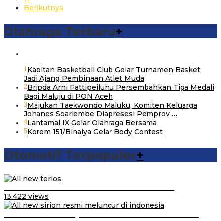
Berikutnya
Olahraga Terbaru
+
1
Kapitan Basketball Club Gelar Turnamen Basket,
Jadi Ajang Pembinaan Atlet Muda
2
Bripda Arni Pattipeiluhu Persembahkan Tiga Medali
Bagi Maluju di PON Aceh
3
Majukan Taekwondo Maluku, Komiten Keluarga
Johanes Soarlembe Diapresesi Pemprov …
4
Lantamal IX Gelar Olahraga Bersama
5
Korem 151/Binaiya Gelar Body Contest
Otomotif Terpopuler
+
Video Kelemahan dan Kelebihan All New Terios
13.422 views
Daihatsu Santai Penjualan Sirion Kalah Jauh dari Mobil