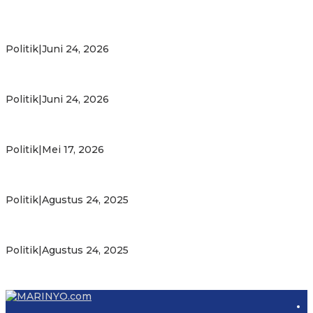
Michael Wattimena : Blok Masela Mulai Bergerak di Era
Bahlil
Politik
|
Juni 24, 2026
Putra Maluku Pimpin Penegakan Hukum ESDM, Michael
Wattimena Perkuat Sinergi deng…
Politik
|
Juni 24, 2026
Milad ke-24 PKS Maluku, Ratusan Warga Nikmati
Pelayanan Sosial dan Kebersamaan
Politik
|
Mei 17, 2026
PKS Targetkan Peningkatan Kursi Legislatif dan Kepala
Daerah di Maluku
Politik
|
Agustus 24, 2025
Gubernur Maluku Harap PKS Terus Bertransformasi dalam
Melayani Masyarakat
Politik
|
Agustus 24, 2025