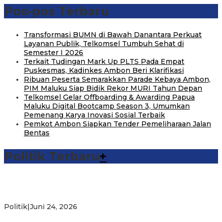
Pos-pos Terbaru
Transformasi BUMN di Bawah Danantara Perkuat
Layanan Publik, Telkomsel Tumbuh Sehat di
Semester I 2026
Terkait Tudingan Mark Up PLTS Pada Empat
Puskesmas, Kadinkes Ambon Beri Klarifikasi
Ribuan Peserta Semarakkan Parade Kebaya Ambon,
PIM Maluku Siap Bidik Rekor MURI Tahun Depan
Telkomsel Gelar Offboarding & Awarding Papua
Maluku Digital Bootcamp Season 3, Umumkan
Pemenang Karya Inovasi Sosial Terbaik
Pemkot Ambon Siapkan Tender Pemeliharaan Jalan
Bentas
Politik Terbaru
+
Michael Wattimena : Blok Masela Mulai Bergerak di Era
Bahlil
Politik
|
Juni 24, 2026