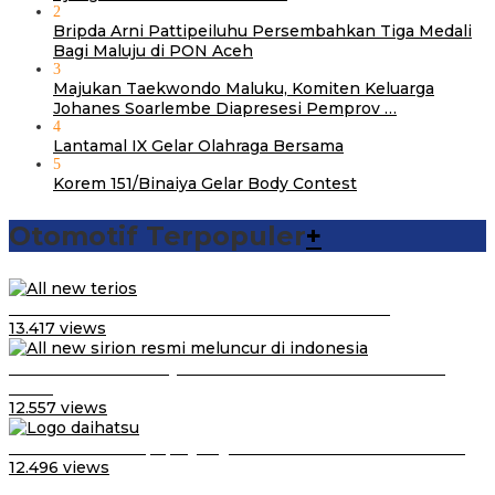
2
Bripda Arni Pattipeiluhu Persembahkan Tiga Medali
Bagi Maluju di PON Aceh
3
Majukan Taekwondo Maluku, Komiten Keluarga
Johanes Soarlembe Diapresesi Pemprov …
4
Lantamal IX Gelar Olahraga Bersama
5
Korem 151/Binaiya Gelar Body Contest
Otomotif Terpopuler
+
Video Kelemahan dan Kelebihan All New Terios
13.417 views
Daihatsu Santai Penjualan Sirion Kalah Jauh dari Mobil
LCGC
12.557 views
Belum Pakai CVT, Apa yang Ditakuti Daihatsu Indonesia?
12.496 views