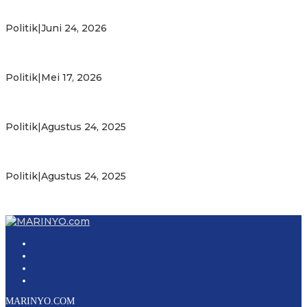
Putra Maluku Pimpin Penegakan Hukum ESDM, Michael
Wattimena Perkuat Sinergi deng…
Politik
|
Juni 24, 2026
Milad ke-24 PKS Maluku, Ratusan Warga Nikmati
Pelayanan Sosial dan Kebersamaan
Politik
|
Mei 17, 2026
PKS Targetkan Peningkatan Kursi Legislatif dan Kepala
Daerah di Maluku
Politik
|
Agustus 24, 2025
Gubernur Maluku Harap PKS Terus Bertransformasi dalam
Melayani Masyarakat
Politik
|
Agustus 24, 2025
MARINYO.COM