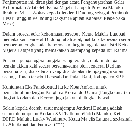
Penjemputan ini, dirangkai dengan acara Penganugerahan Gelar
Kehormatan Adat oleh Ketua Majelis Latupati Provinsi Maluku
Ibrahim. M. H. Wokas kepada Jenderal Dudung sebagai Pemimpin
Besar Tangguh Pelindung Rakyat (Kapitan Kabaresi Elake Saka
Mese).
Dalam prosesi gelar kehormatan tersebut, Ketua Majelis Latupati
memakaikan Jenderal Dudung jubah adat, mahkota kebesaran serta
pemberian tongkat adat kehormatan, begitu juga dengan istri Ketua
Majelis Latupati yang memakaikan salempang kepada Ibu Rahma.
Penanda penganugerahan gelar yang terakhir, diakhiri dengan
penginjakkan kaki secara bersama-sama oleh Jenderal Dudung
bersama istri, diatas tanah yang diisi didalam tempayang ukuran
sedang. Tanah tersebut berasal dari Pulau Babi, Kabupaten SBB.
Kunjungan Eks Pangkostrad itu ke Kota Ambon untuk
bersilaturahmi dengan Panglima Komando Utama (Pangkotama) di
tingkat Kodam dan Korem, juga jajaran di tingkat bawah.
Selain kepala daerah, turut menjemput Jenderal Dudung adalah
sejumlah pimpinan Kodam XVI/Pattimura/Polda Maluku, Ketua
DPRD Maluku Lucky Wattimury, Ketua Majelis Latupati se-Jazirah
H. Ali Slamat dan lainnya. (***)