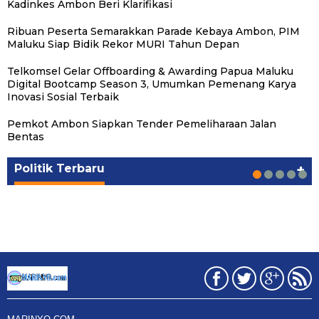
Kadinkes Ambon Beri Klarifikasi
Ribuan Peserta Semarakkan Parade Kebaya Ambon, PIM
Maluku Siap Bidik Rekor MURI Tahun Depan
Telkomsel Gelar Offboarding & Awarding Papua Maluku
Digital Bootcamp Season 3, Umumkan Pemenang Karya
Inovasi Sosial Terbaik
Pemkot Ambon Siapkan Tender Pemeliharaan Jalan
Michael Wattimena : Blok Masela Mulai
Putra Maluku Pimpin Penegakan Hukum ESDM,
Milad ke-24 PKS Maluku, Ratusan Warga
PKS Targetkan Peningkatan Kursi Legislatif
Gubernur Maluku Harap PKS Terus
Bentas
Bergerak di Era Bahlil
Michael Wattimena Perkuat Sinergi deng…
Nikmati Pelayanan Sosial dan Kebersamaan
dan Kepala Daerah di Maluku
Bertransformasi dalam Melayani Masyarakat
Politik
Politik
Politik
Politik
Politik
|
|
|
|
|
Juni 24, 2026
Juni 24, 2026
Mei 17, 2026
Agustus 24, 2025
Agustus 24, 2025
Politik Terbaru
+