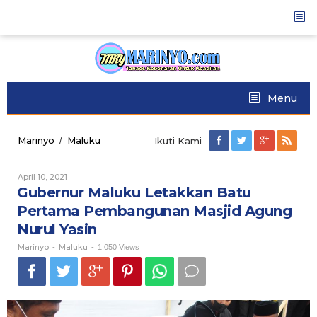
Skip
to
content
Menu
Marinyo
Maluku
Gubernur
/
Ikuti Kami
Maluku
Letakkan
April 10, 2021
Oleh
Batu
Marinyo
Gubernur Maluku Letakkan Batu
Pertama
Pembangunan
Pertama Pembangunan Masjid Agung
Masjid
Nurul Yasin
Agung
Nurul
Marinyo
Maluku
-
-
1.050 Views
Yasin