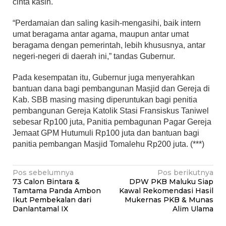
cinta kasih.
“Perdamaian dan saling kasih-mengasihi, baik intern
umat beragama antar agama, maupun antar umat
beragama dengan pemerintah, lebih khususnya, antar
negeri-negeri di daerah ini,” tandas Gubernur.
Pada kesempatan itu, Gubernur juga menyerahkan
bantuan dana bagi pembangunan Masjid dan Gereja di
Kab. SBB masing masing diperuntukan bagi penitia
pembangunan Gereja Katolik Stasi Fransiskus Taniwel
sebesar Rp100 juta, Panitia pembagunan Pagar Gereja
Jemaat GPM Hutumuli Rp100 juta dan bantuan bagi
panitia pembangan Masjid Tomalehu Rp200 juta. (***)
Navigasi
Pos sebelumnya
Pos berikutnya
73 Calon Bintara &
DPW PKB Maluku Siap
pos
Tamtama Panda Ambon
Kawal Rekomendasi Hasil
Ikut Pembekalan dari
Mukernas PKB & Munas
Danlantamal IX
Alim Ulama