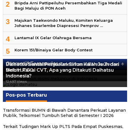
2
Bripda Arni Pattipeiluhu Persembahkan Tiga Medali
Bagi Maluju di PON Aceh
3
Majukan Taekwondo Maluku, Komiten Keluarga
Johanes Soarlembe Diapresesi Pemprov …
4
Lantamal IX Gelar Olahraga Bersama
5
Korem 151/Binaiya Gelar Body Contest
Otomotif Terpopuler
+
Video Kelemahan dan Kelebihan All New Terios
Daihatsu Santai Penjualan Sirion Kalah Jauh dari
Mobil LCGC
Belum Pakai CVT, Apa yang Ditakuti Daihatsu
13.422 Views
Indonesia?
12.557 Views
12.497 Views
Pos-pos Terbaru
Transformasi BUMN di Bawah Danantara Perkuat Layanan
Publik, Telkomsel Tumbuh Sehat di Semester I 2026
Terkait Tudingan Mark Up PLTS Pada Empat Puskesmas,