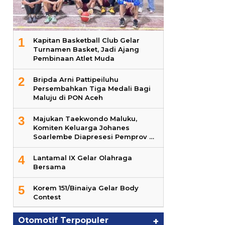
1
Kapitan Basketball Club Gelar
Turnamen Basket, Jadi Ajang
Pembinaan Atlet Muda
2
Bripda Arni Pattipeiluhu
Persembahkan Tiga Medali Bagi
Maluju di PON Aceh
3
Majukan Taekwondo Maluku,
Komiten Keluarga Johanes
Soarlembe Diapresesi Pemprov …
4
Lantamal IX Gelar Olahraga
Bersama
5
Korem 151/Binaiya Gelar Body
Contest
Otomotif Terpopuler
+