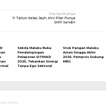
Pos berikutnya
11 Tahun Kelas Jauh, Kini Pilar Punya
SMP Sendiri
UD
Sekda Maluku Buka
Stok Pangan Maluku
kan
Pendampingan
Aman hingga Akhir
k
Pelaporan SITPAKD
2025, Pemprov Dukung
nan
2025, Tekankan Sinergi
MBG
ormal
Tanpa Ego Sektoral
wajib ditandai
*