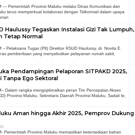
Pemerintah Provinsi Maluku melalui Dinas Komunikasi dan
luku terus memperkuat kolaborasi dengan Telkomsel dalam upaya
unan
D Haulussy Tegaskan Instalasi Gizi Tak Lumpuh,
n Tetap Normal
elaksana Tugas (Plt) Direktur RSUD Haulussy, dr. Novita E.
eras pemberitaan yang menyebutkan pelayanan rumah sakit,
uka Pendampingan Pelaporan SITPAKD 2025,
i Tanpa Ego Sektoral
Dalam rangka mengoptimalkan peran Tim Percepatan Akses
 Provinsi Maluku, Sekretaris Daerah Provinsi Maluku, Sadali Ie,
luku Aman hingga Akhir 2025, Pemprov Dukung
25
emerintah Provinsi Maluku memastikan ketersediaan bahan