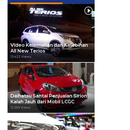
Video Kelemahan dan Kelebihan
All New Terios
13.422 Views
Daihatsu Santai Penjualan Sirion
Kalah Jauh dari Mobil LCGC
12.559 Views