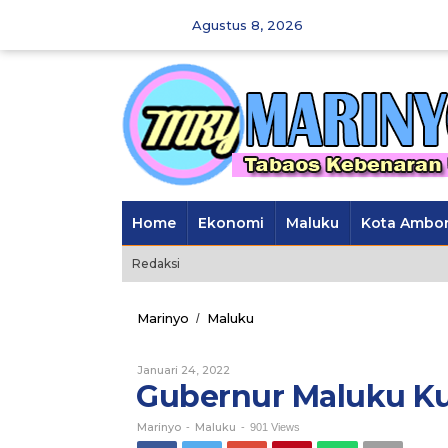
Skip
Agustus 8, 2026
to
content
Home
Ekonomi
Maluku
Kota Ambo
Redaksi
Marinyo
Maluku
Gubernur
/
Maluku
Kunjungi
Januari 24, 2022
Oleh
PT
Marinyo
Gubernur Maluku Ku
Bomar
Makassar
Marinyo
Maluku
-
-
901 Views