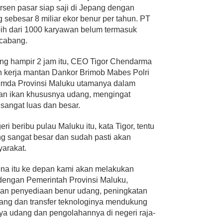
rsen pasar siap saji di Jepang dengan
 sebesar 8 miliar ekor benur per tahun. PT
ih dari 1000 karyawan belum termasuk
 cabang.
ng hampir 2 jam itu, CEO Tigor Chendarma
 kerja mantan Dankor Brimob Mabes Polri
emda Provinsi Maluku utamanya dalam
an ikan khususnya udang, mengingat
 sangat luas dan besar.
ri beribu pulau Maluku itu, kata Tigor, tentu
 sangat besar dan sudah pasti akan
arakat.
ena itu ke depan kami akan melakukan
 dengan Pemerintah Provinsi Maluku,
dan penyediaan benur udang, peningkatan
g dan transfer teknologinya mendukung
a udang dan pengolahannya di negeri raja-