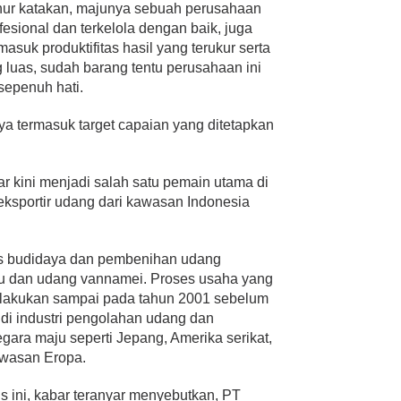
nur katakan, majunya sebuah perusahaan
fesional dan terkelola dengan baik, juga
masuk produktifitas hasil yang terukur serta
ng luas, sudah barang tentu perusahaan ini
epenuh hati.
nya termasuk target capaian yang ditetapkan
r kini menjadi salah satu pemain utama di
eksportir udang dari kawasan Indonesia
nis budidaya dan pembenihan udang
du dan udang vannamei. Proses usaha yang
 dilakukan sampai pada tahun 2001 sebelum
di industri pengolahan udang dan
ara maju seperti Jepang, Amerika serikat,
awasan Eropa.
s ini, kabar teranyar menyebutkan, PT