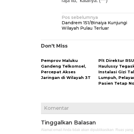
raja itu,” katanya. (***)
Navigasi
Pos sebelumnya
Dandrem 151/Binaiya Kunjungi
pos
Wilayah Pulau Terluar
Don't Miss
Pemprov Maluku
Plt Direktur RS
Gandeng Telkomsel,
Haulussy Tegas
Percepat Akses
Instalasi Gizi Ta
Jaringan di Wilayah 3T
Lumpuh, Pelaya
Pasien Tetap N
Komentar
Tinggalkan Balasan
Alamat email Anda tidak akan dipublikasikan.
Ruas yang 