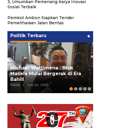
3, Umumkan Pemenang Karya Inovasi
Sosial Terbaik
Pemkot Ambon Siapkan Tender
Pemeliharaan Jalan Bentas
Politik Terbaru
+
Putra Maluk
Michael Wattimena : Blok
Hukum ESDM,
Masela Mulai Bergerak di Era
Wattimena P
Bahlil
deng…
Politik
|
Juni 24, 2026
Politik
|
Juni 24, 