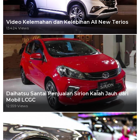
Video Kelemahan dan Kelebihan All New Terios
13.424 Views
Daihatsu Santai Penjualan Sirion Kalah Jauh dari
Mobil LCGC
12.559 Views