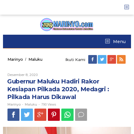
Skip
to
content
Menu
Marinyo
Maluku
Gubernur
/
Ikuti Kami
Maluku
Hadiri
Desember 8, 2020
Oleh
Rakor
Marinyo
Gubernur Maluku Hadiri Rakor
Kesiapan
Pilkada
Kesiapan Pilkada 2020, Medagri :
2020,
Pilkada Harus Dikawal
Medagri
:
Marinyo
Maluku
-
-
790 Views
Pilkada
Harus
Dikawal