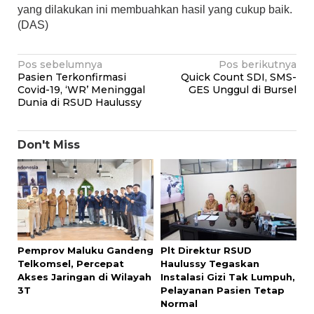
yang dilakukan ini membuahkan hasil yang cukup baik.
(DAS)
Navigasi
Pos sebelumnya
Pos berikutnya
Pasien Terkonfirmasi
Quick Count SDI, SMS-
pos
Covid-19, ‘WR’ Meninggal
GES Unggul di Bursel
Dunia di RSUD Haulussy
Don't Miss
Pemprov Maluku Gandeng
Plt Direktur RSUD
Telkomsel, Percepat
Haulussy Tegaskan
Akses Jaringan di Wilayah
Instalasi Gizi Tak Lumpuh,
3T
Pelayanan Pasien Tetap
Normal