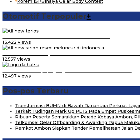
5
Korem 151/Binaiya Gelar Body Contest
Otomotif Terpopuler
+
Video Kelemahan dan Kelebihan All New Terios
13.422 views
Daihatsu Santai Penjualan Sirion Kalah Jauh dari Mobil LCGC
12.557 views
Belum Pakai CVT, Apa yang Ditakuti Daihatsu Indonesia?
12.497 views
Pos-pos Terbaru
Transformasi BUMN di Bawah Danantara Perkuat Layan
Terkait Tudingan Mark Up PLTS Pada Empat Puskesmas
Ribuan Peserta Semarakkan Parade Kebaya Ambon, PI
Telkomsel Gelar Offboarding & Awarding Papua Maluk
Pemkot Ambon Siapkan Tender Pemeliharaan Jalan B