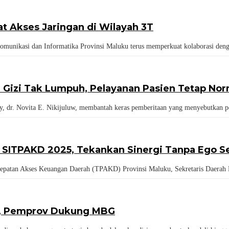
 Akses Jaringan di Wilayah 3T
ikasi dan Informatika Provinsi Maluku terus memperkuat kolaborasi den
i Gizi Tak Lumpuh, Pelayanan Pasien Tetap Nor
. Novita E. Nikijuluw, membantah keras pemberitaan yang menyebutkan pe
SITPAKD 2025, Tekankan Sinergi Tanpa Ego Se
 Akses Keuangan Daerah (TPAKD) Provinsi Maluku, Sekretaris Daerah Prov
5, Pemprov Dukung MBG