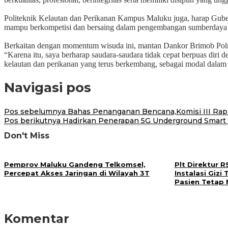
Politeknik Kelautan dan Perikanan Kampus Maluku juga, harap Guber
mampu berkompetisi dan bersaing dalam pengembangan sumberdaya m
Berkaitan dengan momentum wisuda ini, mantan Dankor Brimob Polri i
“Karena itu, saya berharap saudara-saudara tidak cepat berpuas diri 
kelautan dan perikanan yang terus berkembang, sebagai modal dalam
Navigasi pos
Pos sebelumnya
Bahas Penanganan Bencana,Komisi III Rapa
Pos berikutnya
Hadirkan Penerapan 5G Underground Smart M
Don't Miss
Pemprov Maluku Gandeng Telkomsel,
Plt Direktur 
Percepat Akses Jaringan di Wilayah 3T
Instalasi Giz
Pasien Tetap 
Komentar