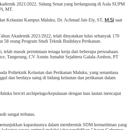
Akademik 2021/2022. Sidang Senat yang berlangsung di Aula SUPM
Pi, MT.
M.Si
n dan Kelautan Kampus Maluku, Dr. Achmad Jais Ely, ST,
saat
 Tahun Akademik 2021/2022, telah dinyatakan lulus sebanyak 170
an 58 orang Program Studi Teknik Budidaya Perikanan.
i, telah masuk permintaan tenaga kerja dari beberapa perusahaan.
rvice, Tangerang, CV Asmin Jumahir Sejahtera Galala-Ambon, PT
ada Politeknik Kelautan dan Perikanan Maluku, yang senantiasa
l dan berdaya saing di bidang kelautan dan perikanan dalam
aluku berciri archipelago/kepulauan dengan luas lautan mencapai
ih sangat terbatas.
pu menunjukkan kapasitasnya dalam membentuk SDM kemaritiman yang
n kelautan secara optimal melalui jalur pendidikan,” harap Gubernur.