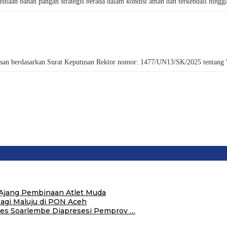
n bahan pangan strategis berada dalam kondisi aman dan terkendali hingga
berdasarkan Surat Keputusan Rektor nomor: 1477/UN13/SK/2025 tentang Wisu
i Ajang Pembinaan Atlet Muda
Bagi Maluju di PON Aceh
es Soarlembe Diapresesi Pemprov …