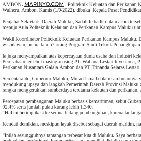
MARINYO.COM
AMBON,
– Politeknik Keluatan dan Perikana
Waiheru, Ambon, Kamis (1/9/2022), dibuka Kepala Pusat Pendidikan
Penjabat Sekretaris Daerah Maluku, Sadali Ie hadir dalam acara te
menuju Aula Politeknik Kelautan dan Perikanan Kampus Maluku untu
Wakil Koordinator Politeknik Keluatan Perikanan Kampus Maluku, D
wisudawan, antara lain 57 orang Program Studi Teknik Penangkapan
Ia juga menyampaikan atas kepercayaan dunia usaha dan industri kela
Perusahaan tersebut masing-masing PT. Wahana Lestari Investama, 
Perikanan Nusantara Galala-Ambon dan PT Trinanda Selaras Lestari J
Sementara itu, Gubernur Maluku, Murad Ismail dalam sambutannya ya
mendukung upaya dan langkah Pemerintah Daerah Provinsi Maluku d
rangka menggerakkan sumberdaya terutama kelautan dan perikanan, s
Percepatan pembangunan Maluku berbasis kemaritiman, sebut Gubern
92,4% serta jumlah pulau kurang lebih 1.340.
“Hal ini berimplikasi ke semua bidang pembangunan, karena tantang
Kendati demikian, meskipun layak disebut sebagai daerah maritim, n
“Inilah sesungguhnya tantangan terbesar kita di Maluku. Saya be
berkualitas, profesional, berintegritas serta memiliki disiplin yang 