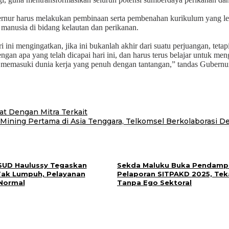
nur harus melakukan pembinaan serta pembenahan kurikulum yang lebih
anusia di bidang kelautan dan perikanan.
ni mengingatkan, jika ini bukanlah akhir dari suatu perjuangan, tet
dengan apa yang telah dicapai hari ini, dan harus terus belajar untuk
 memasuki dunia kerja yang penuh dengan tantangan,” tandas Gubernur
t Dengan Mitra Terkait
ining Pertama di Asia Tenggara, Telkomsel Berkolaborasi D
RSUD Haulussy Tegaskan
Sekda Maluku Buka Pendamp
i Tak Lumpuh, Pelayanan
Pelaporan SITPAKD 2025, Tek
Normal
Tanpa Ego Sektoral