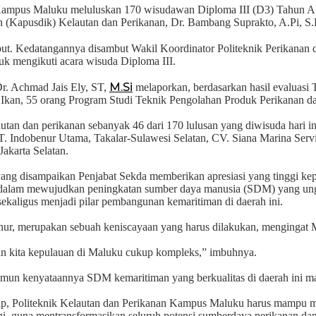
n Kampus Maluku meluluskan 170 wisudawan Diploma III (D3) Tahun 
 (Kapusdik) Kelautan dan Perikanan, Dr. Bambang Suprakto, A.Pi, S.
rsebut. Kedatangannya disambut Wakil Koordinator Politeknik Perikana
k mengikuti acara wisuda Diploma III.
M.Si
r. Achmad Jais Ely, ST,
melaporkan, berdasarkan hasil evaluasi
 Ikan, 55 orang Program Studi Teknik Pengolahan Produk Perikanan d
utan dan perikanan sebanyak 46 dari 170 lulusan yang diwisuda hari in
PT. Indobenur Utama, Takalar-Sulawesi Selatan, CV. Siana Marina Se
akarta Selatan.
ng disampaikan Penjabat Sekda memberikan apresiasi yang tinggi kep
alam mewujudkan peningkatan sumber daya manusia (SDM) yang unggu
ekaligus menjadi pilar pembangunan kemaritiman di daerah ini.
ur, merupakan sebuah keniscayaan yang harus dilakukan, mengingat M
an kita kepulauan di Maluku cukup kompleks,” imbuhnya.
amun kenyataannya SDM kemaritiman yang berkualitas di daerah ini mas
rharap, Politeknik Kelautan dan Perikanan Kampus Maluku harus mam
tinggi, guna mentransformasikan seluruh potensi sumberdaya perikanan da