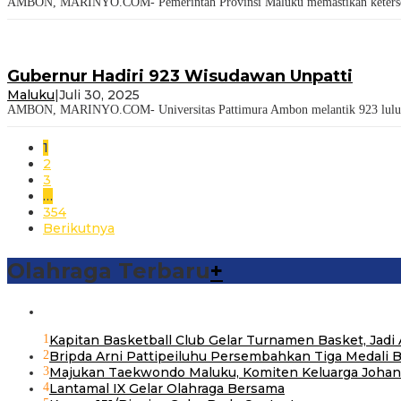
AMBON, MARINYO.COM- Pemerintah Provinsi Maluku memastikan ketersediaa
Gubernur Hadiri 923 Wisudawan Unpatti
Maluku
|
Juli 30, 2025
AMBON, MARINYO.COM- Universitas Pattimura Ambon melantik 923 lulusan 
1
2
3
…
354
Berikutnya
Olahraga Terbaru
+
1
Kapitan Basketball Club Gelar Turnamen Basket, Jad
2
Bripda Arni Pattipeiluhu Persembahkan Tiga Medali 
3
Majukan Taekwondo Maluku, Komiten Keluarga Johan
4
Lantamal IX Gelar Olahraga Bersama