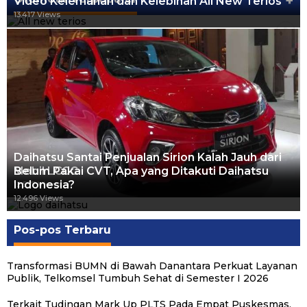
+
Video Kelemahan dan Kelebihan All New Terios
13.417 Views
Daihatsu Santai Penjualan Sirion Kalah Jauh dari
Mobil LCGC
Belum Pakai CVT, Apa yang Ditakuti Daihatsu
Indonesia?
12.557 Views
12.496 Views
Pos-pos Terbaru
Transformasi BUMN di Bawah Danantara Perkuat Layanan
Publik, Telkomsel Tumbuh Sehat di Semester I 2026
Terkait Tudingan Mark Up PLTS Pada Empat Puskesmas,