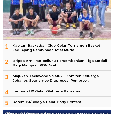
1
Kapitan Basketball Club Gelar Turnamen Basket,
Jadi Ajang Pembinaan Atlet Muda
2
Bripda Arni Pattipeiluhu Persembahkan Tiga Medali
Bagi Maluju di PON Aceh
3
Majukan Taekwondo Maluku, Komiten Keluarga
Johanes Soarlembe Diapresesi Pemprov …
4
Lantamal IX Gelar Olahraga Bersama
5
Korem 151/Binaiya Gelar Body Contest
Otomotif Terpopuler