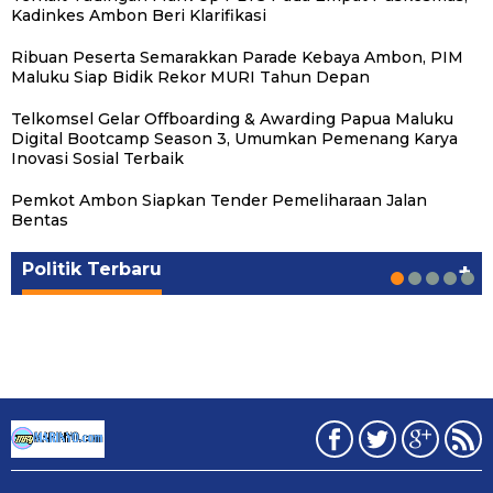
Kadinkes Ambon Beri Klarifikasi
Ribuan Peserta Semarakkan Parade Kebaya Ambon, PIM
Maluku Siap Bidik Rekor MURI Tahun Depan
Telkomsel Gelar Offboarding & Awarding Papua Maluku
Digital Bootcamp Season 3, Umumkan Pemenang Karya
Inovasi Sosial Terbaik
Pemkot Ambon Siapkan Tender Pemeliharaan Jalan
Michael Wattimena : Blok Masela Mulai
Putra Maluku Pimpin Penegakan Hukum ESDM,
Milad ke-24 PKS Maluku, Ratusan Warga
PKS Targetkan Peningkatan Kursi Legislatif
Gubernur Maluku Harap PKS Terus
Bentas
Bergerak di Era Bahlil
Michael Wattimena Perkuat Sinergi deng…
Nikmati Pelayanan Sosial dan Kebersamaan
dan Kepala Daerah di Maluku
Bertransformasi dalam Melayani Masyarakat
Politik
Politik
Politik
Politik
Politik
|
|
|
|
|
Juni 24, 2026
Juni 24, 2026
Mei 17, 2026
Agustus 24, 2025
Agustus 24, 2025
Politik Terbaru
+