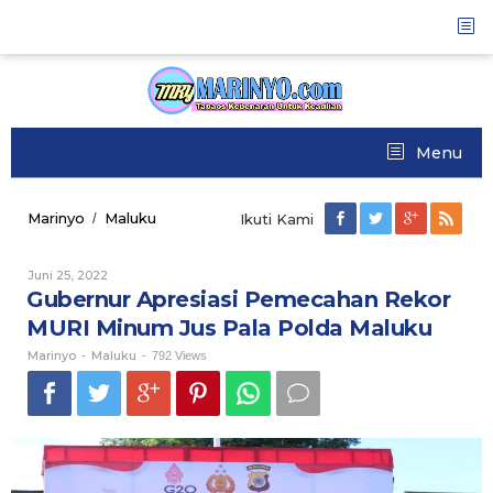
Skip
to
content
Menu
Marinyo
Maluku
Gubernur
/
Ikuti Kami
Apresiasi
Pemecahan
Juni 25, 2022
Oleh
Rekor
Marinyo
Gubernur Apresiasi Pemecahan Rekor
MURI
Minum
MURI Minum Jus Pala Polda Maluku
Jus
Marinyo
Maluku
Pala
-
-
792 Views
Polda
Maluku