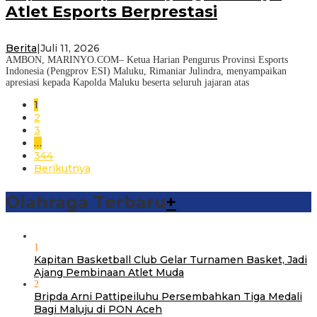
Atlet Esports Berprestasi
Berita
|
Juli 11, 2026
AMBON, MARINYO.COM– Ketua Harian Pengurus Provinsi Esports
Indonesia (Pengprov ESI) Maluku, Rimaniar Julindra, menyampaikan
apresiasi kepada Kapolda Maluku beserta seluruh jajaran atas
1
2
3
…
344
Berikutnya
Olahraga Terbaru
+
1
Kapitan Basketball Club Gelar Turnamen Basket, Jadi
Ajang Pembinaan Atlet Muda
2
Bripda Arni Pattipeiluhu Persembahkan Tiga Medali
Bagi Maluju di PON Aceh