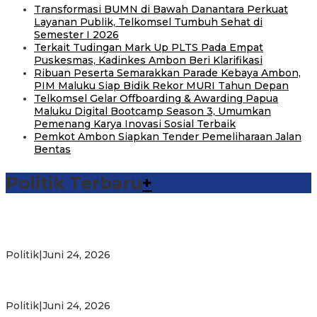
Transformasi BUMN di Bawah Danantara Perkuat
Layanan Publik, Telkomsel Tumbuh Sehat di
Semester I 2026
Terkait Tudingan Mark Up PLTS Pada Empat
Puskesmas, Kadinkes Ambon Beri Klarifikasi
Ribuan Peserta Semarakkan Parade Kebaya Ambon,
PIM Maluku Siap Bidik Rekor MURI Tahun Depan
Telkomsel Gelar Offboarding & Awarding Papua
Maluku Digital Bootcamp Season 3, Umumkan
Pemenang Karya Inovasi Sosial Terbaik
Pemkot Ambon Siapkan Tender Pemeliharaan Jalan
Bentas
Politik Terbaru
+
Michael Wattimena : Blok Masela Mulai Bergerak di Era
Bahlil
Politik
|
Juni 24, 2026
Putra Maluku Pimpin Penegakan Hukum ESDM, Michael
Wattimena Perkuat Sinergi deng…
Politik
|
Juni 24, 2026