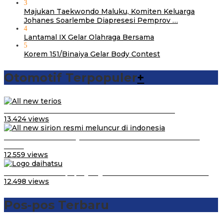
3
Majukan Taekwondo Maluku, Komiten Keluarga
Johanes Soarlembe Diapresesi Pemprov …
4
Lantamal IX Gelar Olahraga Bersama
5
Korem 151/Binaiya Gelar Body Contest
Otomotif Terpopuler
+
Video Kelemahan dan Kelebihan All New Terios
13.424 views
Daihatsu Santai Penjualan Sirion Kalah Jauh dari Mobil
LCGC
12.559 views
Belum Pakai CVT, Apa yang Ditakuti Daihatsu Indonesia?
12.498 views
Pos-pos Terbaru