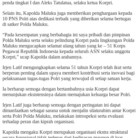
penda tingkat I dan Aleks Tatulatua, selaku ketua Korpri.
Selain itu, Kapolda Maluku juga memberikan penghargaan kepada
10 PNS Polri atas dedikasi terbaik yang diberikan selama bertugas
di satker Polda Maluku.
“Pada kesempatan yang berbahagia ini saya pribadi dan pimpinan
Polda Maluku serta selaku pelindung Korpri pada lingkungan Polda
Maluku mengucapkan selamat ulang tahun yang ke – 51 Korps
Pegawai Republik Indonesia kepada seluruh ASN selaku anggota
Korpri,” ucap Kapolda dalam arahannya.
Irjen Latif mengungkapkan selama 51 tahun Korpri telah ikut serta
berperan penting dalam upaya memberi kontribusi serta inovasi bagi
pelaksanaan tugas-tugas Polri yang terwujud di setiap satuan kerja.
Ia berharap semoga dengan bertambahnya usia Korpri dapat
menunjukan eksistensinya dalam memajukan keluarga besar Polri.
Irjen Latif juga berharap semoga dengan peringatan ini dapat
dimanfaatkan sebagai sarana untuk menjalin silaturahim antar Korpri
serta Polri Polda Maluku, melakukan introspeksi serta evaluasi
terhadap peran dan kiprah organisasi.
Kapolda mengaku Korpri merupakan organisasi ekstra struktural
secara fungsional tidak terlepas dari kedinasan maupun di luar