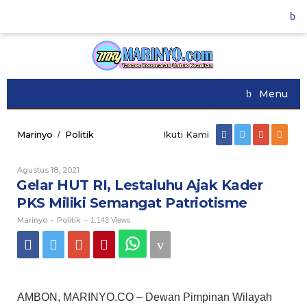
Skip
to
content
Menu
Marinyo
Politik
Gelar
Ikuti Kami
/
HUT
RI,
Agustus 18, 2021
Oleh
Lestaluhu
Marinyo
Gelar HUT RI, Lestaluhu Ajak Kader
Ajak
Kader
PKS Miliki Semangat Patriotisme
PKS
Marinyo
Politik
Miliki
-
-
1.143 Views
Semangat
Patriotisme
AMBON, MARINYO.CO – Dewan Pimpinan Wilayah