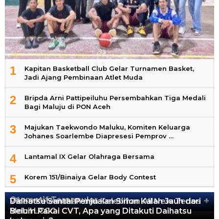
1
Kapitan Basketball Club Gelar Turnamen Basket,
Jadi Ajang Pembinaan Atlet Muda
2
Bripda Arni Pattipeiluhu Persembahkan Tiga Medali
Bagi Maluju di PON Aceh
3
Majukan Taekwondo Maluku, Komiten Keluarga
Johanes Soarlembe Diapresesi Pemprov …
4
Lantamal IX Gelar Olahraga Bersama
5
Korem 151/Binaiya Gelar Body Contest
Otomotif Terpopuler
+
Video Kelemahan dan Kelebihan All New Terios
Daihatsu Santai Penjualan Sirion Kalah Jauh dari
Mobil LCGC
Belum Pakai CVT, Apa yang Ditakuti Daihatsu
13.418 Views