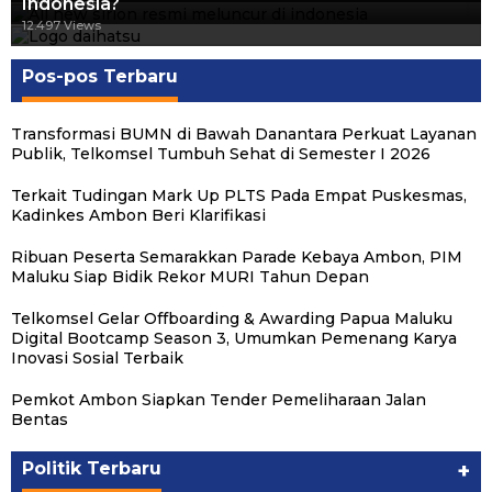
Indonesia?
12.557 Views
12.497 Views
Pos-pos Terbaru
Transformasi BUMN di Bawah Danantara Perkuat Layanan
Publik, Telkomsel Tumbuh Sehat di Semester I 2026
Terkait Tudingan Mark Up PLTS Pada Empat Puskesmas,
Kadinkes Ambon Beri Klarifikasi
Ribuan Peserta Semarakkan Parade Kebaya Ambon, PIM
Maluku Siap Bidik Rekor MURI Tahun Depan
Telkomsel Gelar Offboarding & Awarding Papua Maluku
Digital Bootcamp Season 3, Umumkan Pemenang Karya
Inovasi Sosial Terbaik
Pemkot Ambon Siapkan Tender Pemeliharaan Jalan
Michael Wattimena : Blok Masela Mulai
Bentas
Bergerak di Era Bahlil
Politik
|
Juni 24, 2026
Politik Terbaru
+