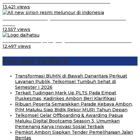
Video Kelemahan dan Kelebihan All New Terios
13.421 views
Daihatsu Santai Penjualan Sirion Kalah Jauh dari Mobil
LCGC
12.557 views
Belum Pakai CVT, Apa yang Ditakuti Daihatsu Indonesia?
12.497 views
Pos-pos Terbaru
Transformasi BUMN di Bawah Danantara Perkuat
Layanan Publik, Telkomsel Tumbuh Sehat di
Semester I 2026
Terkait Tudingan Mark Up PLTS Pada Empat
Puskesmas, Kadinkes Ambon Beri Klarifikasi
Ribuan Peserta Semarakkan Parade Kebaya Ambon,
PIM Maluku Siap Bidik Rekor MURI Tahun Depan
Telkomsel Gelar Offboarding & Awarding Papua
Maluku Digital Bootcamp Season 3, Umumkan
Pemenang Karya Inovasi Sosial Terbaik
Pemkot Ambon Siapkan Tender Pemeliharaan Jalan
Bentas