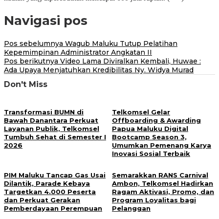
Navigasi pos
Pos sebelumnya
Wagub Maluku Tutup Pelatihan
Kepemimpinan Administrator Angkatan II
Pos berikutnya
Video Lama Diviralkan Kembali, Huwae :
Ada Upaya Menjatuhkan Kredibilitas Ny. Widya Murad
Don't Miss
Transformasi BUMN di
Telkomsel Gelar
Bawah Danantara Perkuat
Offboarding & Awarding
Layanan Publik, Telkomsel
Papua Maluku Digital
Tumbuh Sehat di Semester I
Bootcamp Season 3,
2026
Umumkan Pemenang Karya
Inovasi Sosial Terbaik
PIM Maluku Tancap Gas Usai
Semarakkan RANS Carnival
Dilantik, Parade Kebaya
Ambon, Telkomsel Hadirkan
Targetkan 4.000 Peserta
Ragam Aktivasi, Promo, dan
dan Perkuat Gerakan
Program Loyalitas bagi
Pemberdayaan Perempuan
Pelanggan