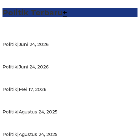
Politik Terbaru
+
Michael Wattimena : Blok Masela Mulai Bergerak di Era
Bahlil
Politik
|
Juni 24, 2026
Putra Maluku Pimpin Penegakan Hukum ESDM, Michael
Wattimena Perkuat Sinergi deng…
Politik
|
Juni 24, 2026
Milad ke-24 PKS Maluku, Ratusan Warga Nikmati
Pelayanan Sosial dan Kebersamaan
Politik
|
Mei 17, 2026
PKS Targetkan Peningkatan Kursi Legislatif dan Kepala
Daerah di Maluku
Politik
|
Agustus 24, 2025
Gubernur Maluku Harap PKS Terus Bertransformasi dalam
Melayani Masyarakat
Politik
|
Agustus 24, 2025