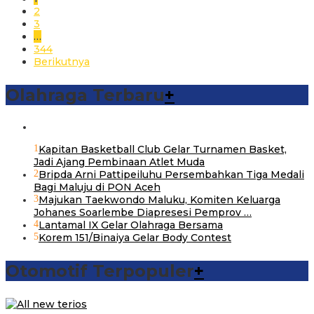
2
3
…
344
Berikutnya
Olahraga Terbaru
+
1
Kapitan Basketball Club Gelar Turnamen Basket,
Jadi Ajang Pembinaan Atlet Muda
2
Bripda Arni Pattipeiluhu Persembahkan Tiga Medali
Bagi Maluju di PON Aceh
3
Majukan Taekwondo Maluku, Komiten Keluarga
Johanes Soarlembe Diapresesi Pemprov …
4
Lantamal IX Gelar Olahraga Bersama
5
Korem 151/Binaiya Gelar Body Contest
Otomotif Terpopuler
+