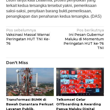
Lebih lanjut kata Leatemia, proses penyidikan yang
terkait kedua tersangka tersebut yakni, pemeriksaan
saksi-saksi, penyitaan barang bukti,pemeriksaan,
penangkapan dan penahanan kedua tersangka. (DAS)
Navigasi
Pos sebelumnya
Pos berikutnya
Vaksinasi Massal Warnai
Ini Pesan Gubernur
pos
Peringatan HUT TNI Ke-
Maluku di Momentum
76
Peringatan HUT ke-76
TNI
Don't Miss
Transformasi BUMN di
Telkomsel Gelar
Bawah Danantara Perkuat
Offboarding & Awarding
Layanan Publik,
Papua Maluku Digital