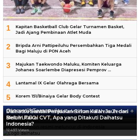
1
Kapitan Basketball Club Gelar Turnamen Basket,
Jadi Ajang Pembinaan Atlet Muda
2
Bripda Arni Pattipeiluhu Persembahkan Tiga Medali
Bagi Maluju di PON Aceh
3
Majukan Taekwondo Maluku, Komiten Keluarga
Johanes Soarlembe Diapresesi Pemprov …
4
Lantamal IX Gelar Olahraga Bersama
5
Korem 151/Binaiya Gelar Body Contest
Otomotif Terpopuler
+
Video Kelemahan dan Kelebihan All New Terios
Daihatsu Santai Penjualan Sirion Kalah Jauh dari
Mobil LCGC
Belum Pakai CVT, Apa yang Ditakuti Daihatsu
13.420 Views
Indonesia?
12.557 Views
12.497 Views