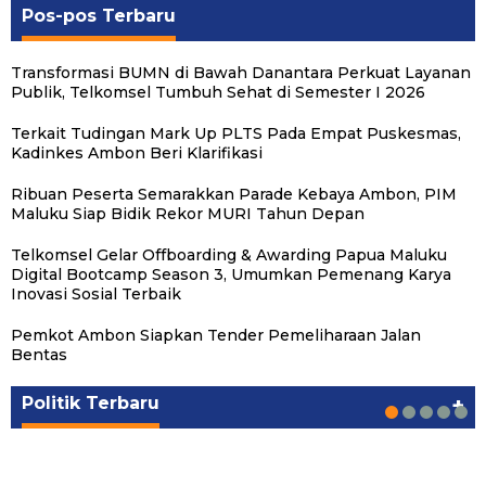
Pos-pos Terbaru
Transformasi BUMN di Bawah Danantara Perkuat Layanan
Publik, Telkomsel Tumbuh Sehat di Semester I 2026
Terkait Tudingan Mark Up PLTS Pada Empat Puskesmas,
Kadinkes Ambon Beri Klarifikasi
Ribuan Peserta Semarakkan Parade Kebaya Ambon, PIM
Maluku Siap Bidik Rekor MURI Tahun Depan
Telkomsel Gelar Offboarding & Awarding Papua Maluku
Digital Bootcamp Season 3, Umumkan Pemenang Karya
Inovasi Sosial Terbaik
Pemkot Ambon Siapkan Tender Pemeliharaan Jalan
Michael Wattimena : Blok Masela Mulai
Putra Maluku Pimpin Penegakan Hukum ESDM,
Milad ke-24 PKS Maluku, Ratusan Warga
PKS Targetkan Peningkatan Kursi Legislatif
Gubernur Maluku Harap PKS Terus
Bentas
Bergerak di Era Bahlil
Michael Wattimena Perkuat Sinergi deng…
Nikmati Pelayanan Sosial dan Kebersamaan
dan Kepala Daerah di Maluku
Bertransformasi dalam Melayani Masyarakat
Politik
Politik
Politik
Politik
Politik
|
|
|
|
|
Juni 24, 2026
Juni 24, 2026
Mei 17, 2026
Agustus 24, 2025
Agustus 24, 2025
Politik Terbaru
+